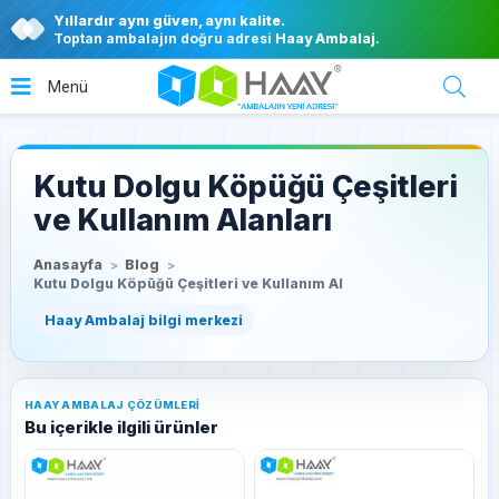
Yıllardır aynı güven, aynı kalite.
Toptan ambalajın doğru adresi
Haay Ambalaj
.
Kutu Dolgu Köpüğü Çeşitleri
ve Kullanım Alanları
Anasayfa
Blog
Kutu Dolgu Köpüğü Çeşitleri ve Kullanım Al
HAAY AMBALAJ ÇÖZÜMLERI
Bu içerikle ilgili ürünler