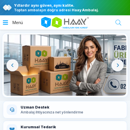
Yıllardır aynı güven, aynı kalite.
Toptan ambalajın doğru adresi
Haay Ambalaj
.
Uzman Destek
Ambalaj ihtiyacınıza net yönlendirme
Kurumsal Tedarik