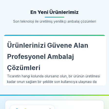
En Yeni Ürünlerimiz
Son teknoloji ile üretilmiş yenilikçi ambalaj çözümleri
Ürünlerinizi Güvene Alan
Profesyonel Ambalaj
Çözümleri
Ticaretin hangi kolunda olursanız olun, bir ürünün üretilmesi
kadar onun sağlam bir şekilde son kullanıcıya ulaşması da
büyük bir mesele. Biz
Haay Ambalaj
olarak, bu süreçte sizin
en büyük yardımcınız olmayı hedefliyoruz. Sadece bir kutu
değil, aslında emeğinizi koruyan bir kalkan üretiyoruz. İster
butik bir işletme olun ister devasa bir fabrika, doğru