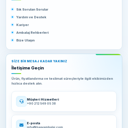
Sık Sorulan Sorular
Yardım ve Destek
Kariyer
Ambalaj Rehberleri
Bize Ulaşın
SIZE BIR MESAJ KADAR YAKINIZ
İletişime Geçin
Ürün, fiyatlandırma ve teslimat süreçleriyle ilgili ekibimizden
hızlıca destek alın.
Müşteri Hizmetleri
+90 212 549 05 38
E-posta
info@haayambalaj.com