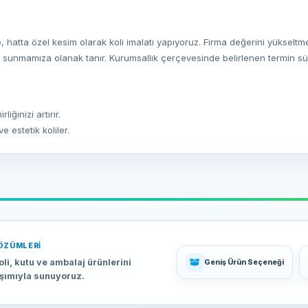
kte, hatta özel kesim olarak koli imalatı yapıyoruz. Firma değerini yükselt
ler sunmamıza olanak tanır. Kurumsallık çerçevesinde belirlenen termin s
iğinizi artırır.
e estetik koliler.
kesim seçenekleri.
çevesiz olarak her şekil ve boyutta baskılı kutu imalatımız mevcuttur. S
eren ambalaj ürünlerimizle ihtiyaçlarınıza uygun çözümler sunabiliriz.
ÖZÜMLERI
zel baskılar.
oli, kutu ve ambalaj ürünlerini
Geniş Ürün Seçeneği
 yelpazesi.
aşımıyla sunuyoruz.
r.