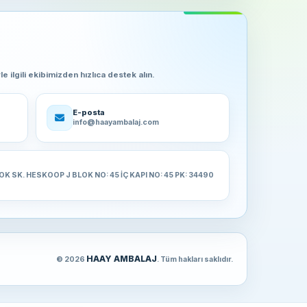
z tarafından özenle hazırlanır ve kalite kontrol
e ilgili ekibimizden hızlıca destek alın.
E-posta
info@haayambalaj.com
yüksek kaliteli üretim sürecimizle, hem yurtiçi hem
lirsiniz.
K SK. HESKOOP J BLOK NO: 45 İÇ KAPI NO: 45 PK: 34490
HAAY AMBALAJ
© 2026
. Tüm hakları saklıdır.