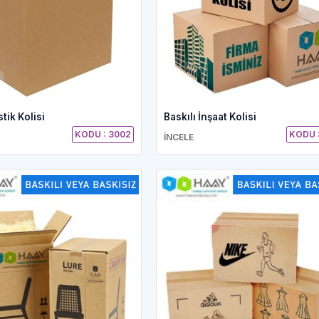
stik Kolisi
Baskılı İnşaat Kolisi
KODU : 3002
KODU :
İNCELE