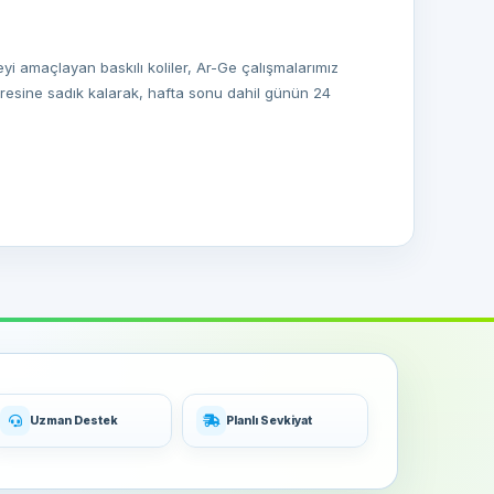
meyi amaçlayan baskılı koliler, Ar-Ge çalışmalarımız
üresine sadık kalarak, hafta sonu dahil günün 24
unduğumuz alternatifli çalışmalar ile memnuniyetinizi
Uzman Destek
Planlı Sevkiyat