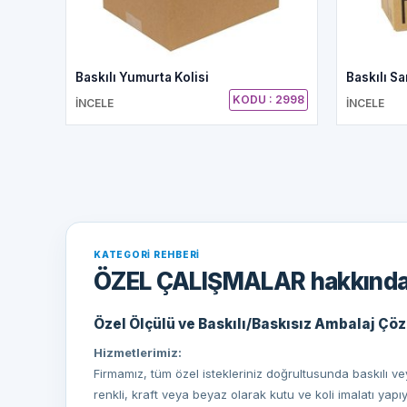
Baskılı Yumurta Kolisi
Baskılı Sa
KODU : 2998
İNCELE
İNCELE
KATEGORI REHBERI
ÖZEL ÇALIŞMALAR hakkınd
Özel Ölçülü ve Baskılı/Baskısız Ambalaj Çö
Hizmetlerimiz:
Firmamız, tüm özel istekleriniz doğrultusunda baskılı vey
renkli, kraft veya beyaz olarak kutu ve koli imalatı yap