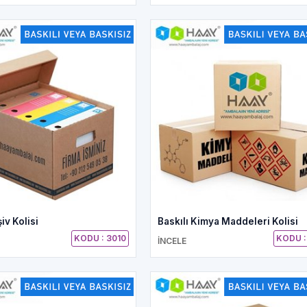
şiv Kolisi
Baskılı Kimya Maddeleri Kolisi
KODU : 3010
KODU :
İNCELE