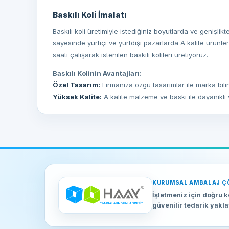
Baskılı Koli İmalatı
Baskılı koli üretimiyle istediğiniz boyutlarda ve genişli
sayesinde yurtiçi ve yurtdışı pazarlarda A kalite ürün
saati çalışarak istenilen baskılı kolileri üretiyoruz.
Baskılı Kolinin Avantajları:
Özel Tasarım:
Firmanıza özgü tasarımlar ile marka bilinirl
Yüksek Kalite:
A kalite malzeme ve baskı ile dayanıklı v
Esnek Üretim:
İhtiyacınıza uygun boyut, şekil ve özel 
Baskılı Kutu İmalatı
Özel ölçülü veya standart ebatlarda, çerçeveli veya çer
sağlamak için çalışıyoruz. Birçok alanda çeşitlilik göst
Baskılı Kutunun Avantajları:
KURUMSAL AMBALAJ Ç
Kişiselleştirme:
Ürünlerinizi ve markanızı öne çıkaran ö
İşletmeniz için doğru k
Çeşitli Ebat ve Şekiller:
Her ihtiyaca uygun geniş ürün
güvenilir tedarik yakl
Kaliteli Materyal:
Dayanıklı ve uzun ömürlü malzemele