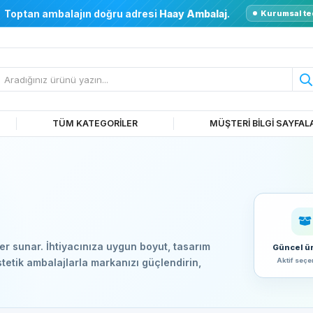
Toptan ambalajın doğru adresi
Haay Ambalaj
.
Kurumsal te
TÜM KATEGORİLER
MÜŞTERİ BİLGİ SAYFAL
er sunar. İhtiyacınıza uygun boyut, tasarım
Güncel ü
Aktif seçe
stetik ambalajlarla markanızı güçlendirin,