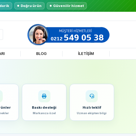
darik
Doğru ürün
Güvenilir hizmet
ARI
BLOG
İLETİŞİM
rünler
Baskı desteği
Hızlı teklif
nekler
Markanıza özel
Uzman ekipten bilgi