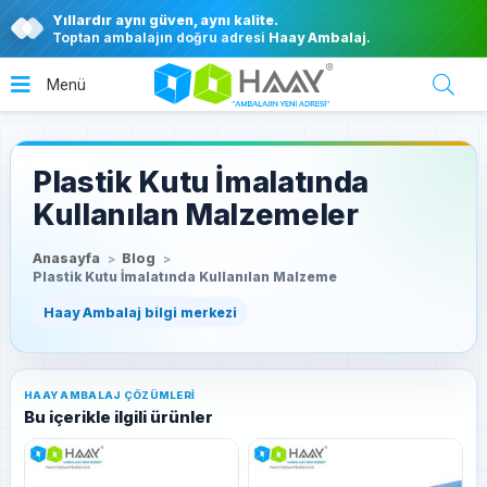
Yıllardır aynı güven, aynı kalite.
Toptan ambalajın doğru adresi
Haay Ambalaj
.
Plastik Kutu İmalatında
Kullanılan Malzemeler
Anasayfa
Blog
Plastik Kutu İmalatında Kullanılan Malzeme
HAAY AMBALAJ ÇÖZÜMLERI
Bu içerikle ilgili ürünler