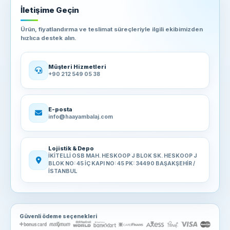
İletişime Geçin
Ürün, fiyatlandırma ve teslimat süreçleriyle ilgili ekibimizden
hızlıca destek alın.
Müşteri Hizmetleri
+90 212 549 05 38
E-posta
info@haayambalaj.com
Lojistik & Depo
İKİTELLİ OSB MAH. HESKOOP J BLOK SK. HESKOOP J
BLOK NO: 45 İÇ KAPI NO: 45 PK: 34490 BAŞAKŞEHİR /
İSTANBUL
Güvenli ödeme seçenekleri