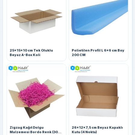
25x15x10 cm Tek Oluklu
Polietilen Profil L 6x6 cm Boy
Beyaz A-Box Koli
200 CM
Zigzag Kağıt Dolgu
26x12x7,5 cm Beyaz Kapaklı
Malzemesi Bordo Renk (30
Kutu (4 Nokta)