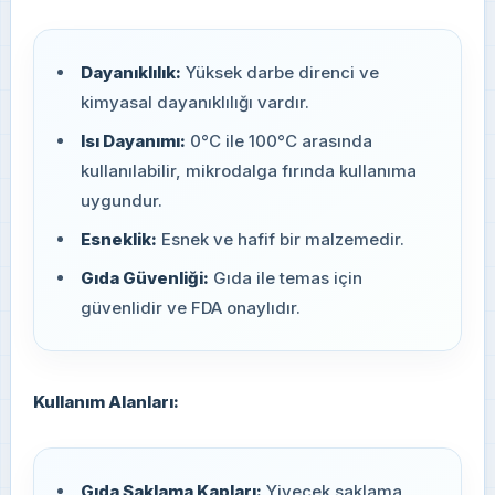
Dayanıklılık:
Yüksek darbe direnci ve
kimyasal dayanıklılığı vardır.
Isı Dayanımı:
0°C ile 100°C arasında
kullanılabilir, mikrodalga fırında kullanıma
uygundur.
Esneklik:
Esnek ve hafif bir malzemedir.
Gıda Güvenliği:
Gıda ile temas için
güvenlidir ve FDA onaylıdır.
Kullanım Alanları:
Gıda Saklama Kapları:
Yiyecek saklama