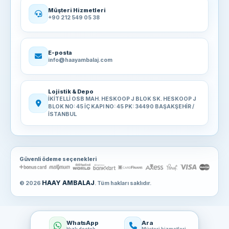
Müşteri Hizmetleri
+90 212 549 05 38
E-posta
info@haayambalaj.com
Lojistik & Depo
İKİTELLİ OSB MAH. HESKOOP J BLOK SK. HESKOOP J
BLOK NO: 45 İÇ KAPI NO: 45 PK: 34490 BAŞAKŞEHİR /
İSTANBUL
Güvenli ödeme seçenekleri
HAAY AMBALAJ
© 2026
. Tüm hakları saklıdır.
WhatsApp
Ara
Hızlı destek
Müşteri hizmetleri