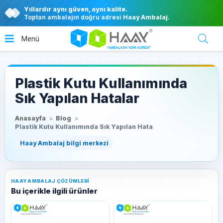
Yıllardır aynı güven, aynı kalite.
Toptan ambalajın doğru adresi
Haay Ambalaj
.
Plastik Kutu Kullanımında
Sık Yapılan Hatalar
Anasayfa
Blog
Plastik Kutu Kullanımında Sık Yapılan Hata
HAAY AMBALAJ ÇÖZÜMLERI
Bu içerikle ilgili ürünler