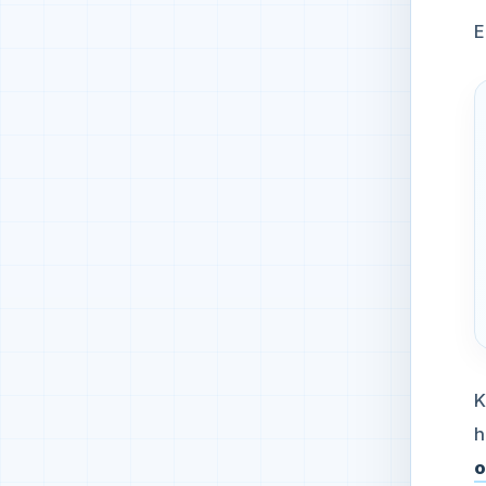
E
K
h
o