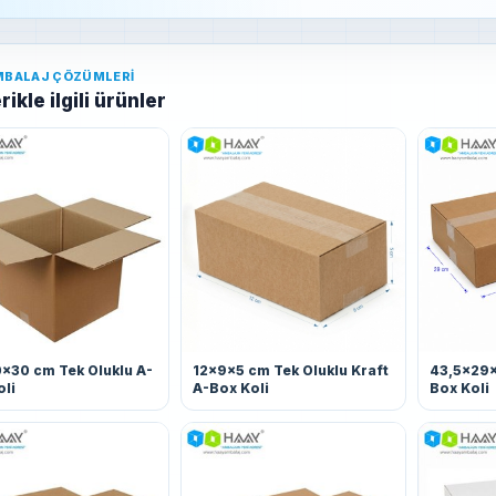
MBALAJ ÇÖZÜMLERI
rikle ilgili ürünler
x30 cm Tek Oluklu A-
12x9x5 cm Tek Oluklu Kraft
43,5x29x
oli
A-Box Koli
Box Koli