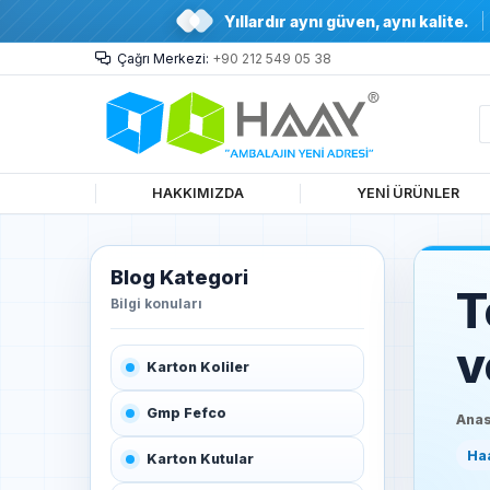
Yıllardır aynı güven, aynı kalite.
Çağrı Merkezi:
+90 212 549 05 38
HAKKIMIZDA
YENİ ÜRÜNLER
Blog Kategori
T
v
Karton Koliler
Gmp Fefco
Anas
Karton Kutular