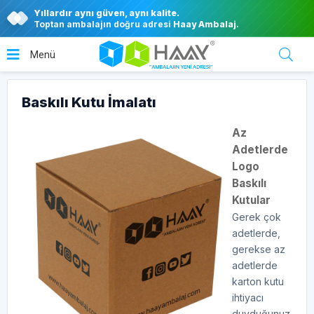
Yıllardır aynı güven, aynı kalite.
Toptan ambalajın doğru adresi
Haay Ambalaj
.
Baskılı Kutu İmalatı
Az
Adetlerde
Logo
Baskılı
Kutular
Gerek çok
adetlerde,
gerekse az
adetlerde
karton kutu
ihtiyacı
duyduğunuz