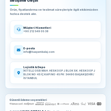
İletişime Geçin
Ürün, fiyatlandırma ve teslimat süreçleriyle ilgili ekibimizden
hızlıca destek alın.
Müşteri Hizmetleri
+90 212 549 05 38
E-posta
info@haayambalaj.com
Lojistik & Depo
İKİTELLİ OSB MAH. HESKOOP J BLOK SK. HESKOOP J
BLOK NO: 45 İÇ KAPI NO: 45 PK: 34490 BAŞAKŞEHİR /
İSTANBUL
Güvenli ödeme seçenekleri