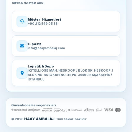
hızlıca destek alın.
Müşteri Hizmetleri
+90 212 549 05 38
E-posta
info@haayambalaj.com
Lojistik & Depo
İKİTELLİ OSB MAH. HESKOOP J BLOK SK. HESKOOP J
BLOK NO: 45 İÇ KAPI NO: 45 PK: 34490 BAŞAKŞEHİR /
İSTANBUL
Güvenli ödeme seçenekleri
HAAY AMBALAJ
© 2026
. Tüm hakları saklıdır.