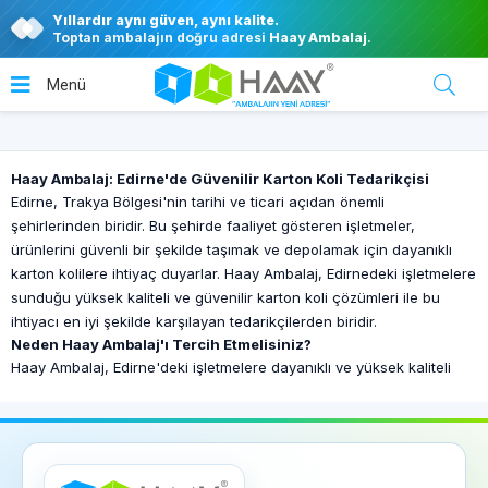
Yıllardır aynı güven, aynı kalite.
Toptan ambalajın doğru adresi
Haay Ambalaj
.
Haay Ambalaj: Edirne'de Güvenilir Karton Koli Tedarikçisi
Edirne, Trakya Bölgesi'nin tarihi ve ticari açıdan önemli
şehirlerinden biridir. Bu şehirde faaliyet gösteren işletmeler,
ürünlerini güvenli bir şekilde taşımak ve depolamak için dayanıklı
karton kolilere ihtiyaç duyarlar. Haay Ambalaj, Edirnedeki işletmelere
sunduğu yüksek kaliteli ve güvenilir karton koli çözümleri ile bu
ihtiyacı en iyi şekilde karşılayan tedarikçilerden biridir.
Neden Haay Ambalaj'ı Tercih Etmelisiniz?
Haay Ambalaj, Edirne'deki işletmelere dayanıklı ve yüksek kaliteli
karton koliler sunar. Firmanın ürettiği karton koliler, ürünlerinizi
darbe, nem gibi dış etkenlerden koruyarak güvenli bir şekilde
taşınmasını ve depolanmasını sağlar. Haay Ambalaj, müşteri
memnuniyetini her zaman ön planda tutarak, işletmenizin
ihtiyaçlarına en uygun çözümleri sunmayı hedefler.