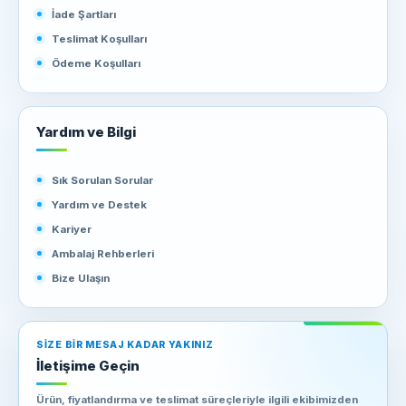
işletmenizin tüm ambalaj ihtiyaçlarını karşılayacak kapasitededir.
İade Şartları
Haay Ambalaj ile çalışarak, Erzincan'daki işletmenizin ihtiyaçlarına
Teslimat Koşulları
en uygun karton kolilere sahip olabilirsiniz.
Ödeme Koşulları
Yardım ve Bilgi
Sık Sorulan Sorular
Yardım ve Destek
Kariyer
Ambalaj Rehberleri
Bize Ulaşın
SIZE BIR MESAJ KADAR YAKINIZ
İletişime Geçin
Ürün, fiyatlandırma ve teslimat süreçleriyle ilgili ekibimizden