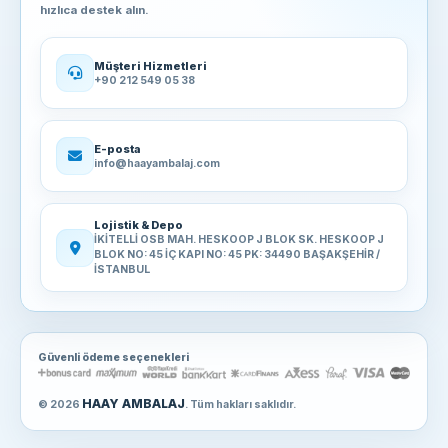
hızlıca destek alın.
Müşteri Hizmetleri
+90 212 549 05 38
E-posta
info@haayambalaj.com
Lojistik & Depo
İKİTELLİ OSB MAH. HESKOOP J BLOK SK. HESKOOP J
BLOK NO: 45 İÇ KAPI NO: 45 PK: 34490 BAŞAKŞEHİR /
İSTANBUL
Güvenli ödeme seçenekleri
HAAY AMBALAJ
© 2026
. Tüm hakları saklıdır.