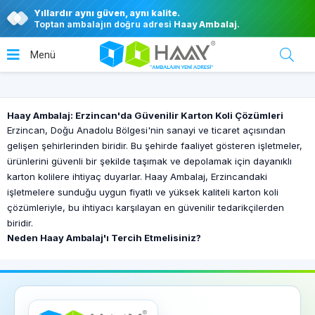
Yıllardır aynı güven, aynı kalite.
Toptan ambalajın doğru adresi
Haay Ambalaj
.
Haay Ambalaj: Erzincan'da Güvenilir Karton Koli Çözümleri
Erzincan, Doğu Anadolu Bölgesi'nin sanayi ve ticaret açısından
gelişen şehirlerinden biridir. Bu şehirde faaliyet gösteren işletmeler,
ürünlerini güvenli bir şekilde taşımak ve depolamak için dayanıklı
karton kolilere ihtiyaç duyarlar. Haay Ambalaj, Erzincandaki
işletmelere sunduğu uygun fiyatlı ve yüksek kaliteli karton koli
çözümleriyle, bu ihtiyacı karşılayan en güvenilir tedarikçilerden
biridir.
Neden Haay Ambalaj'ı Tercih Etmelisiniz?
Haay Ambalaj, Erzincan'daki işletmelere dayanıklı ve yüksek kaliteli
karton koliler sunar. Firmanın ürettiği karton koliler, ürünlerinizi
darbe, nem gibi dış etkenlerden koruyarak güvenli bir şekilde
taşınmasını ve depolanmasını sağlar. Haay Ambalaj, müşteri
memnuniyetini her zaman ön planda tutarak, işletmenizin