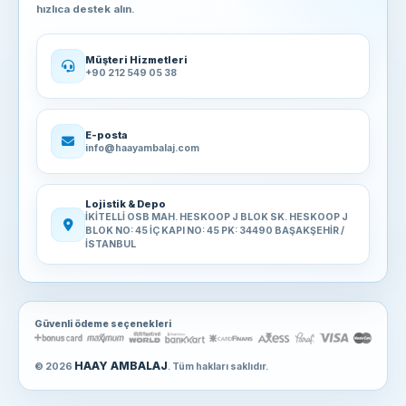
hızlıca destek alın.
Müşteri Hizmetleri
+90 212 549 05 38
E-posta
info@haayambalaj.com
Lojistik & Depo
İKİTELLİ OSB MAH. HESKOOP J BLOK SK. HESKOOP J
BLOK NO: 45 İÇ KAPI NO: 45 PK: 34490 BAŞAKŞEHİR /
İSTANBUL
Güvenli ödeme seçenekleri
HAAY AMBALAJ
© 2026
. Tüm hakları saklıdır.