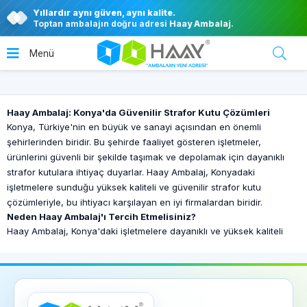
Yıllardır aynı güven, aynı kalite.
Toptan ambalajın doğru adresi
Haay Ambalaj
.
Haay Ambalaj: Konya'da Güvenilir Strafor Kutu Çözümleri
Konya, Türkiye'nin en büyük ve sanayi açısından en önemli
şehirlerinden biridir. Bu şehirde faaliyet gösteren işletmeler,
ürünlerini güvenli bir şekilde taşımak ve depolamak için dayanıklı
strafor kutulara ihtiyaç duyarlar. Haay Ambalaj, Konyadaki
işletmelere sunduğu yüksek kaliteli ve güvenilir strafor kutu
çözümleriyle, bu ihtiyacı karşılayan en iyi firmalardan biridir.
Neden Haay Ambalaj'ı Tercih Etmelisiniz?
Haay Ambalaj, Konya'daki işletmelere dayanıklı ve yüksek kaliteli
strafor kutular sunar. Firmanın ürettiği strafor kutular, ürünlerinizi
sıcaklık, nem, darbe gibi dış etkenlerden koruyarak güvenli bir
şekilde taşınmasını ve depolanmasını sağlar. Haay Ambalaj, müşteri
memnuniyetini her zaman ön planda tutarak, işletmenizin
ihtiyaçlarına en uygun çözümleri sunmayı hedefler.