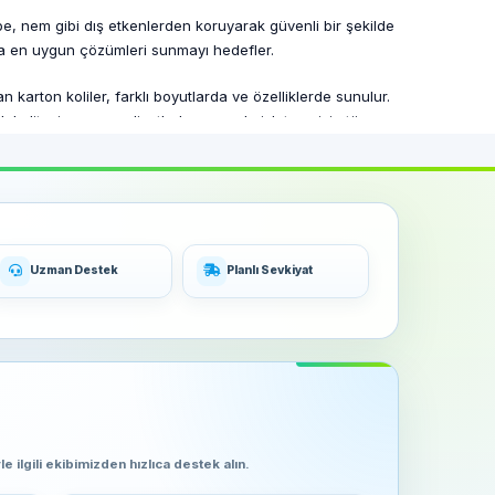
arbe, nem gibi dış etkenlerden koruyarak güvenli bir şekilde
na en uygun çözümleri sunmayı hedefler.
n karton koliler, farklı boyutlarda ve özelliklerde sunulur.
k kaliteyi uygun maliyetlerle sunarak, işletmenizin tüm
laştırarak, iş süreçlerinizin kesintisiz devam etmesini
irsiniz.
 yelpazesi ve müşteri odaklı hizmet anlayışı ile Haay
Uzman Destek
Planlı Sevkiyat
arına en uygun karton kolilere sahip olabilirsiniz.
e ilgili ekibimizden hızlıca destek alın.