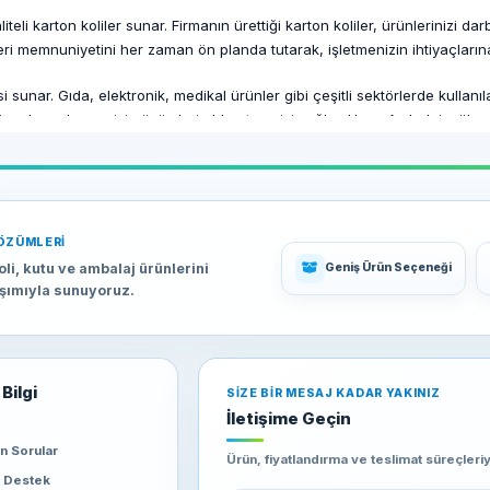
eli karton koliler sunar. Firmanın ürettiği karton koliler, ürünlerinizi d
ri memnuniyetini her zaman ön planda tutarak, işletmenizin ihtiyaçları
sunar. Gıda, elektronik, medikal ürünler gibi çeşitli sektörlerde kullanıla
nizi zorlamadan en iyi çözümleri elde etmenizi sağlar. Haay Ambalaj, yükse
. Haay Ambalaj, siparişlerinizi hızlı ve güvenilir bir şekilde adresinize u
rton kolilere zamanında sahip olabilir ve işlerinizi aksatmadan sürdürebil
ÖZÜMLERI
e güvenilir çözümler sunan en iyi tercihtir. Dayanıklı ürünleri, geniş ürün
oli, kutu ve ambalaj ürünlerini
Geniş Ürün Seçeneği
k kapasitededir. Haay Ambalaj ile çalışarak, Muş'taki işletmenizin ihtiyaçl
aşımıyla sunuyoruz.
Bilgi
SIZE BIR MESAJ KADAR YAKINIZ
İletişime Geçin
an Sorular
Ürün, fiyatlandırma ve teslimat süreçleriyl
e Destek