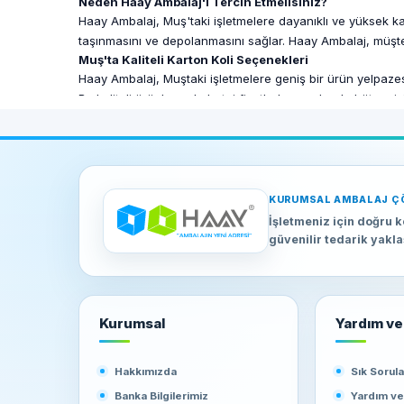
Neden Haay Ambalaj'ı Tercih Etmelisiniz?
Haay Ambalaj, Muş'taki işletmelere dayanıklı ve yüksek kalit
taşınmasını ve depolanmasını sağlar. Haay Ambalaj, müşte
Muş'ta Kaliteli Karton Koli Seçenekleri
Haay Ambalaj, Muştaki işletmelere geniş bir ürün yelpazesi 
Bu kaliteli ürünler, rekabetçi fiyatlarla sunularak, bütçe
ambalaj ihtiyaçlarını karşılamayı amaçlar.
Zamanında Teslimat ve Güvenilir Hizmet
Muştaki işletmeler için zamanında teslimat büyük önem taşır
sağlar. Güçlü lojistik ağı sayesinde, ihtiyaç duyduğunuz ka
Sonuç
KURUMSAL AMBALAJ Ç
Muş'ta karton koli ihtiyacınız için Haay Ambalaj, kaliteli v
İşletmeniz için doğru k
Ambalaj, işletmenizin tüm ambalaj ihtiyaçlarını karşılayaca
güvenilir tedarik yakl
Kurumsal
Yardım ve 
Hakkımızda
Sık Sorul
Banka Bilgilerimiz
Yardım v