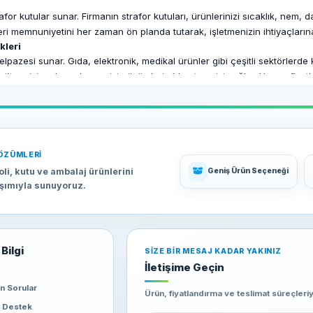
afor kutular sunar. Firmanın strafor kutuları, ürünlerinizi sıcaklık, nem,
ri memnuniyetini her zaman ön planda tutarak, işletmenizin ihtiyaçları
kleri
lpazesi sunar. Gıda, elektronik, medikal ürünler gibi çeşitli sektörlerde k
 bütçenizi zorlamadan en iyi çözümleri elde etmenizi sağlar. Uygun fiyatlar
. Haay Ambalaj, siparişlerinizi hızlı ve güvenilir bir şekilde adresinize u
rafor kutulara zamanında sahip olabilir ve işlerinizi aksatmadan sürdürebi
 ve kaliteli çözümler sunan en iyi tercihtir. Dayanıklı ürünleri, geniş ürü
ÖZÜMLERI
k kapasitededir. Haay Ambalaj ile çalışarak, Muş'taki işletmenizin ihtiyaç
oli, kutu ve ambalaj ürünlerini
Geniş Ürün Seçeneği
aşımıyla sunuyoruz.
Bilgi
SIZE BIR MESAJ KADAR YAKINIZ
İletişime Geçin
an Sorular
Ürün, fiyatlandırma ve teslimat süreçleriyl
e Destek