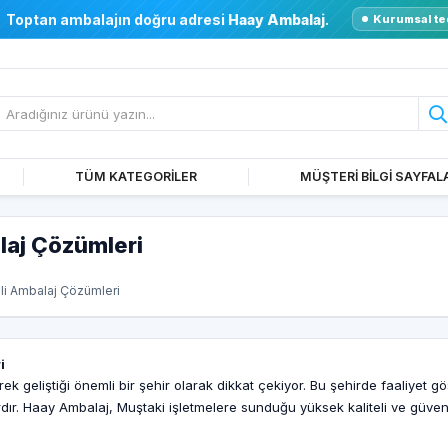
Toptan ambalajın doğru adresi
Haay Ambalaj
.
Kurumsal te
TÜM KATEGORİLER
MÜŞTERİ BİLGİ SAYFAL
laj Çözümleri
eli Ambalaj Çözümleri
i
 geliştiği önemli bir şehir olarak dikkat çekiyor. Bu şehirde faaliyet gös
dır. Haay Ambalaj, Muştaki işletmelere sunduğu yüksek kaliteli ve güvenil