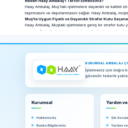
Neden Haay Ambalaj'ı Tercih Etmelisiniz?
Haay Ambalaj, Muş'taki işletmelere dayanıklı ve kaliteli str
taşınmasını ve depolanmasını sağlar. Haay Ambalaj, müşte
Muş'ta Uygun Fiyatlı ve Dayanıklı Strafor Kutu Seçene
Haay Ambalaj, Muştaki işletmelere geniş bir strafor kutu ye
sunulur. Bu kaliteli ürünler, rekabetçi fiyatlarla sunularak,
Zamanında Teslimat ve Güvenilir Hizmet
Muştaki işletmeler için zamanında teslimat büyük önem taşır
sağlar. Güçlü lojistik ağı sayesinde, ihtiyaç duyduğunuz st
Sonuç
Muş'ta strafor kutu ihtiyacınız için Haay Ambalaj, güvenilir
KURUMSAL AMBALAJ Ç
Ambalaj, işletmenizin tüm ambalaj ihtiyaçlarını karşılayaca
İşletmeniz için doğru k
güvenilir tedarik yakl
Kurumsal
Yardım ve 
Hakkımızda
Sık Sorul
Banka Bilgilerimiz
Yardım v