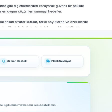
 darbe gibi dış etkenlerden koruyarak güvenli bir şekilde
na en uygun çözümleri sunmayı hedefler.
ullanılan strafor kutular, farklı boyutlarda ve özelliklerde
la yüksek kaliteli strafor kutulara sahip olabilirsiniz.
laştırarak, iş süreçlerinizin kesintisiz devam etmesini
lirsiniz.
n yelpazesi ve müşteri odaklı hizmet anlayışı ile Haay
larına en uygun strafor kutulara sahip olabilirsiniz.
Uzman Destek
Planlı Sevkiyat
e ilgili ekibimizden hızlıca destek alın.