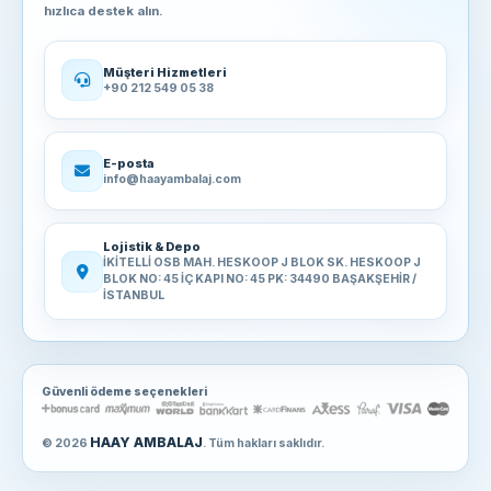
hızlıca destek alın.
Müşteri Hizmetleri
+90 212 549 05 38
E-posta
info@haayambalaj.com
Lojistik & Depo
İKİTELLİ OSB MAH. HESKOOP J BLOK SK. HESKOOP J
BLOK NO: 45 İÇ KAPI NO: 45 PK: 34490 BAŞAKŞEHİR /
İSTANBUL
Güvenli ödeme seçenekleri
HAAY AMBALAJ
© 2026
. Tüm hakları saklıdır.