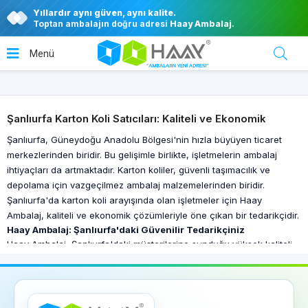
Yıllardır aynı güven, aynı kalite.
Toptan ambalajın doğru adresi
Haay Ambalaj
.
Şanlıurfa Karton Koli Satıcıları: Kaliteli ve Ekonomik
Şanlıurfa, Güneydoğu Anadolu Bölgesi'nin hızla büyüyen ticaret
merkezlerinden biridir. Bu gelişimle birlikte, işletmelerin ambalaj
ihtiyaçları da artmaktadır. Karton koliler, güvenli taşımacılık ve
depolama için vazgeçilmez ambalaj malzemelerinden biridir.
Şanlıurfa'da karton koli arayışında olan işletmeler için Haay
Ambalaj, kaliteli ve ekonomik çözümleriyle öne çıkan bir tedarikçidir.
Haay Ambalaj: Şanlıurfa'daki Güvenilir Tedarikçiniz
Haay Ambalaj, Şanlıurfa'daki müşterilerine sunduğu yüksek kaliteli
karton koliler ve uygun fiyatlı çözümler ile sektörde kendine sağlam
bir yer edinmiştir. Firma, çeşitli sektörlerin ihtiyaçlarına göre farklı
boyutlarda ve özelliklerde karton koli seçenekleri sunar. Bu sayede,
her türlü ambalaj ihtiyacına yönelik çözümler sağlanır.