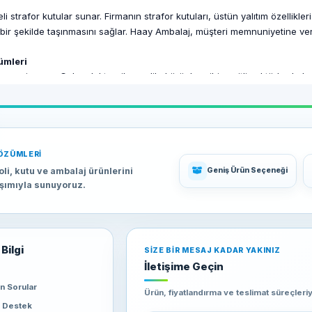
 strafor kutular sunar. Firmanın strafor kutuları, üstün yalıtım özellikleri 
 bir şekilde taşınmasını sağlar. Haay Ambalaj, müşteri memnuniyetine ver
ümleri
zesi sunar. Gıda, elektronik, medikal ürünler gibi çeşitli sektörlerde kull
tlarla sunarak, bütçenizi zorlamadan en iyi çözümleri elde etmenizi sağlar
nem taşır. Haay Ambalaj, Tekirdağdaki işletmelere hızlı ve güvenilir tes
izi zamanında ve eksiksiz bir şekilde teslim eder, böylece iş süreçlerinizi
ÖZÜMLERI
oli, kutu ve ambalaj ürünlerini
Geniş Ürün Seçeneği
lı ve güvenilir çözümler sunan en iyi tedarikçilerden biridir. Dayanıklı ür
aşımıyla sunuyoruz.
larını karşılayacak kapasitededir. Haay Ambalaj ile çalışarak, Tekirdağ'd
Bilgi
SIZE BIR MESAJ KADAR YAKINIZ
İletişime Geçin
an Sorular
Ürün, fiyatlandırma ve teslimat süreçleriyl
e Destek