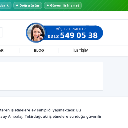
darik
Doğru ürün
Güvenilir hizmet
ARI
BLOG
İLETİŞİM
teren işletmelere ev sahipliği yapmaktadır. Bu
. Haay Ambalaj, Tekirdağdaki işletmelere sunduğu güvenilir