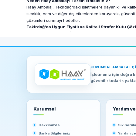
Neden Haay Ambalaj'ı Tercih Etmelisiniz?
Haay Ambalaj, Tekirdağ'daki işletmelere dayanıklı ve kaliteli
sıcaklık, nem ve diğer dış etkenlerden koruyarak, güvenli
çözümleri sunmayı hedefler.
Tekirdağ'da Uygun Fiyatlı ve Kaliteli Strafor Kutu Çöz
Haay Ambalaj, Tekirdağdaki işletmelere geniş bir ürün yelpa
sunulur. Haay Ambalaj, bu kaliteli ürünleri rekabetçi fiya
fiyatlarla sahip olabilirsiniz.
Zamanında Teslimat ve Güvenilir Hizmet
İş süreçlerinin aksamaması için zamanında teslimat büyük ö
işlemesini sağlar. Firmanın güçlü lojistik ağı, siparişlerin
KURUMSAL AMBALAJ Ç
Sonuç
İşletmeniz için doğru k
Tekirdağ'da strafor kutu ihtiyacınız için Haay Ambalaj, hız
güvenilir tedarik yakl
anlayışı ile Haay Ambalaj, işletmenizin tüm ambalaj ihtiyaç
sahip olabilirsiniz.
Kurumsal
Yardım ve 
Hakkımızda
Sık Sorul
Banka Bilgilerimiz
Yardım v