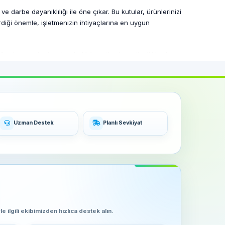
ve darbe dayanıklılığı ile öne çıkar. Bu kutular, ürünlerinizi
diği önemle, işletmenizin ihtiyaçlarına en uygun
anılan strafor kutular, farklı boyutlarda ve özelliklerde
. Bu sayede, yüksek kaliteli strafor kutulara uygun
limat hizmeti sunarak, tedarik zincirinizin sorunsuz
n kesintisiz devam etmesine olanak tanır.
Uzman Destek
Planlı Sevkiyat
ünleri, geniş ürün yelpazesi ve müşteri odaklı hizmet
aki işletmenizin ihtiyaçlarına en uygun strafor kutulara
e ilgili ekibimizden hızlıca destek alın.