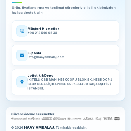
Ürün, fiyatlandırma ve teslimat süreçleriyle ilgili ekibimizden
hızlıca destek alın.
Müşteri Hizmetleri
+90 212 549 05 38
E-posta
info@haayambalaj.com
Lojistik & Depo
İKİTELLİ OSB MAH. HESKOOP J BLOK SK. HESKOOP J
BLOK NO: 45 İÇ KAPI NO: 45 PK: 34490 BAŞAKŞEHİR /
İSTANBUL
Güvenli ödeme seçenekleri
HAAY AMBALAJ
© 2026
. Tüm hakları saklıdır.