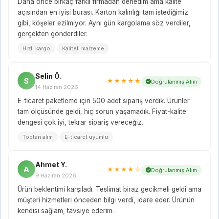
Daha önce birkaç farklı firmadan denedim ama kalite
açısından en iyisi burası. Karton kalınlığı tam istediğimiz
gibi, köşeler ezilmiyor. Aynı gün kargolama söz verdiler,
gerçekten gönderdiler.
Hızlı kargo
Kaliteli malzeme
Selin Ö.
S
★★★★★
Doğrulanmış Alım
14 Haziran 2026
E-ticaret paketleme için 500 adet sipariş verdik. Ürünler
tam ölçüsünde geldi, hiç sorun yaşamadık. Fiyat-kalite
dengesi çok iyi, tekrar sipariş vereceğiz.
Toptan alım
E-ticaret uyumlu
Ahmet Y.
A
★★★★☆
Doğrulanmış Alım
9 Haziran 2026
Ürün beklentimi karşıladı. Teslimat biraz gecikmeli geldi ama
müşteri hizmetleri önceden bilgi verdi, idare eder. Ürünün
kendisi sağlam, tavsiye ederim.