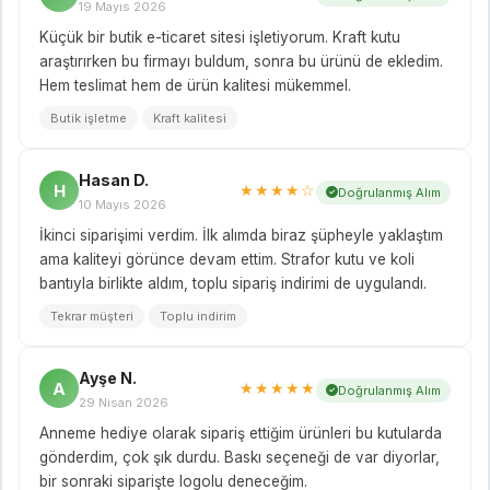
19 Mayıs 2026
Küçük bir butik e-ticaret sitesi işletiyorum. Kraft kutu
araştırırken bu firmayı buldum, sonra bu ürünü de ekledim.
Hem teslimat hem de ürün kalitesi mükemmel.
Butik işletme
Kraft kalitesi
Hasan D.
H
★★★★☆
Doğrulanmış Alım
10 Mayıs 2026
İkinci siparişimi verdim. İlk alımda biraz şüpheyle yaklaştım
ama kaliteyi görünce devam ettim. Strafor kutu ve koli
bantıyla birlikte aldım, toplu sipariş indirimi de uygulandı.
Tekrar müşteri
Toplu indirim
Ayşe N.
A
★★★★★
Doğrulanmış Alım
29 Nisan 2026
Anneme hediye olarak sipariş ettiğim ürünleri bu kutularda
gönderdim, çok şık durdu. Baskı seçeneği de var diyorlar,
bir sonraki siparişte logolu deneceğim.