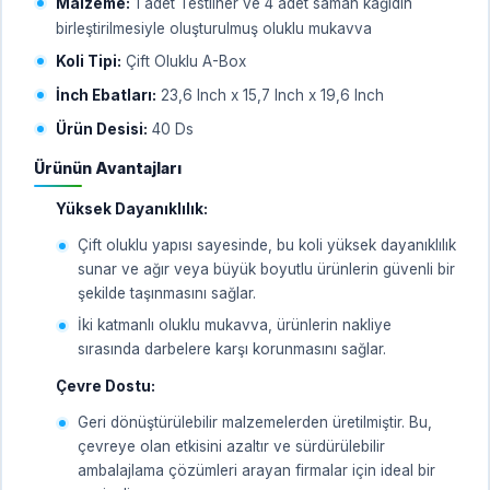
Malzeme:
1 adet Testliner ve 4 adet saman kağıdın
birleştirilmesiyle oluşturulmuş oluklu mukavva
Koli Tipi:
Çift Oluklu A-Box
İnch Ebatları:
23,6 Inch x 15,7 Inch x 19,6 Inch
Ürün Desisi:
40 Ds
Ürünün Avantajları
Yüksek Dayanıklılık:
Çift oluklu yapısı sayesinde, bu koli yüksek dayanıklılık
sunar ve ağır veya büyük boyutlu ürünlerin güvenli bir
şekilde taşınmasını sağlar.
İki katmanlı oluklu mukavva, ürünlerin nakliye
sırasında darbelere karşı korunmasını sağlar.
Çevre Dostu:
Geri dönüştürülebilir malzemelerden üretilmiştir. Bu,
çevreye olan etkisini azaltır ve sürdürülebilir
ambalajlama çözümleri arayan firmalar için ideal bir