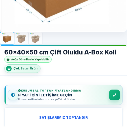
60x40x50 cm Çift Oluklu A-Box Koli
İsteğe Göre Baskı Yapılabilir
Çok Satan Ürün
KURUMSAL TOPTAN FIYATLANDIRMA
FİYAT İÇİN İLETİŞİME GEÇİN
Uzman ekibimizden hızlı ve şeffaf teklif alın.
SATIŞLARIMIZ TOPTANDIR