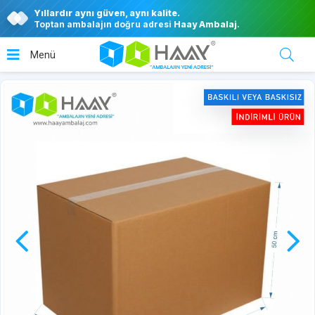
Yıllardır aynı güven, aynı kalite.
Toptan ambalajın doğru adresi
Haay Ambalaj
.