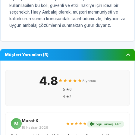
kullanılabilen bu koli, güvenli ve etkili nakliye için ideal bir
seçenektir. Haay Ambalaj olarak, müşteri memnuniyeti ve
kaliteli ürün sunma konusundaki taahhüdümüzle, ihtiyacınıza
uygun ambalaj çözümlerini sunmaktan gurur duyarız.
Müşteri Yorumları (8)
4.8
★★★★★
8 yorum
5 ★
6
4 ★
2
Murat K.
M
★★★★★
Doğrulanmış Alım
18 Haziran 2026