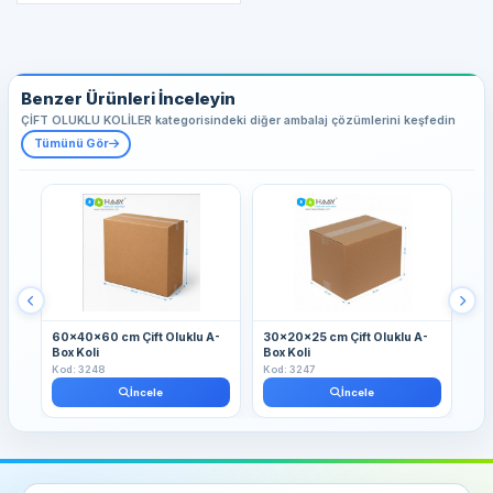
Benzer Ürünleri İnceleyin
ÇİFT OLUKLU KOLİLER kategorisindeki diğer ambalaj çözümlerini keşfedin
Tümünü Gör
60x40x60 cm Çift Oluklu A-
30x20x25 cm Çift Oluklu A-
30
Box Koli
Box Koli
Box
Kod: 3248
Kod: 3247
Kod
İncele
İncele