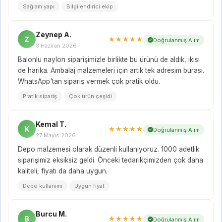
Sağlam yapı
Bilgilendirici ekip
Zeynep A.
Z
★★★★★
Doğrulanmış Alım
3 Haziran 2026
Balonlu naylon siparişimizle birlikte bu ürünü de aldık, ikisi
de harika. Ambalaj malzemeleri için artık tek adresim burası.
WhatsApp'tan sipariş vermek çok pratik oldu.
Pratik sipariş
Çok ürün çeşidi
Kemal T.
K
★★★★★
Doğrulanmış Alım
27 Mayıs 2026
Depo malzemesi olarak düzenli kullanıyoruz. 1000 adetlik
siparişimiz eksiksiz geldi. Önceki tedarikçimizden çok daha
kaliteli, fiyatı da daha uygun.
Depo kullanımı
Uygun fiyat
Burcu M.
B
★★★★★
Doğrulanmış Alım