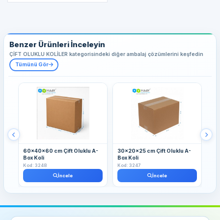
Benzer Ürünleri İnceleyin
ÇİFT OLUKLU KOLİLER kategorisindeki diğer ambalaj çözümlerini keşfedin
Tümünü Gör
60x40x60 cm Çift Oluklu A-
30x20x25 cm Çift Oluklu A-
30
Box Koli
Box Koli
Box
Kod: 3248
Kod: 3247
Kod
İncele
İncele