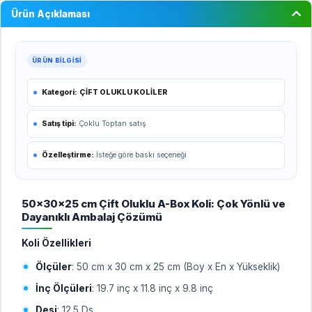
Ürün Açıklaması
ÜRÜN BILGISI
Kategori:
ÇİFT OLUKLU KOLİLER
Satış tipi:
Çoklu Toptan satış
Özelleştirme:
İsteğe göre baskı seçeneği
50x30x25 cm Çift Oluklu A-Box Koli: Çok Yönlü ve
Dayanıklı Ambalaj Çözümü
Koli Özellikleri
Ölçüler
: 50 cm x 30 cm x 25 cm (Boy x En x Yükseklik)
İnç Ölçüleri
: 19.7 inç x 11.8 inç x 9.8 inç
Desi
: 12.5 Ds.