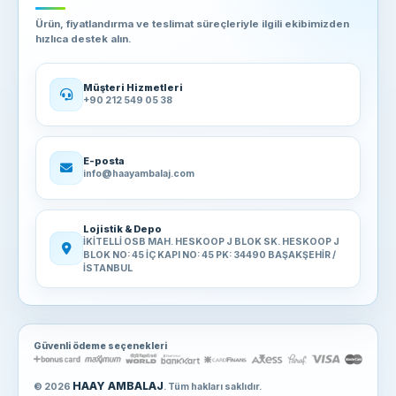
Ürün, fiyatlandırma ve teslimat süreçleriyle ilgili ekibimizden
hızlıca destek alın.
Müşteri Hizmetleri
+90 212 549 05 38
E-posta
info@haayambalaj.com
Lojistik & Depo
İKİTELLİ OSB MAH. HESKOOP J BLOK SK. HESKOOP J
BLOK NO: 45 İÇ KAPI NO: 45 PK: 34490 BAŞAKŞEHİR /
İSTANBUL
Güvenli ödeme seçenekleri
HAAY AMBALAJ
© 2026
. Tüm hakları saklıdır.