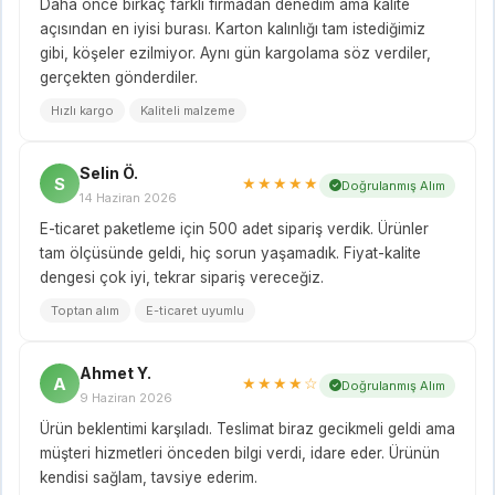
Daha önce birkaç farklı firmadan denedim ama kalite
açısından en iyisi burası. Karton kalınlığı tam istediğimiz
gibi, köşeler ezilmiyor. Aynı gün kargolama söz verdiler,
gerçekten gönderdiler.
Hızlı kargo
Kaliteli malzeme
Selin Ö.
S
★★★★★
Doğrulanmış Alım
14 Haziran 2026
E-ticaret paketleme için 500 adet sipariş verdik. Ürünler
tam ölçüsünde geldi, hiç sorun yaşamadık. Fiyat-kalite
dengesi çok iyi, tekrar sipariş vereceğiz.
Toptan alım
E-ticaret uyumlu
Ahmet Y.
A
★★★★☆
Doğrulanmış Alım
9 Haziran 2026
Ürün beklentimi karşıladı. Teslimat biraz gecikmeli geldi ama
müşteri hizmetleri önceden bilgi verdi, idare eder. Ürünün
kendisi sağlam, tavsiye ederim.