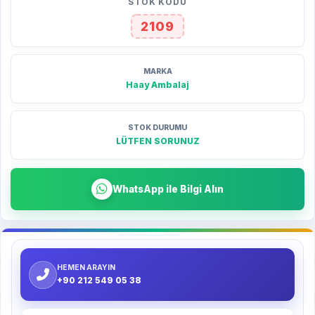
STOK KODU
2109
MARKA
Haay Ambalaj
STOK DURUMU
LÜTFEN SORUNUZ
WhatsApp ile Bilgi Alın
HEMEN ARAYIN
+90 212 549 05 38