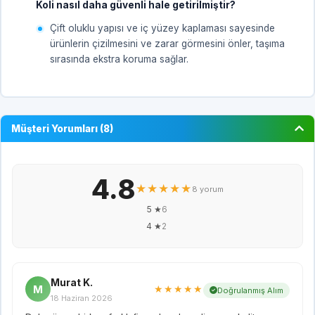
Koli nasıl daha güvenli hale getirilmiştir?
Çift oluklu yapısı ve iç yüzey kaplaması sayesinde
ürünlerin çizilmesini ve zarar görmesini önler, taşıma
sırasında ekstra koruma sağlar.
Müşteri Yorumları (8)
4.8
★★★★★
8 yorum
5 ★
6
4 ★
2
Murat K.
M
★★★★★
Doğrulanmış Alım
18 Haziran 2026