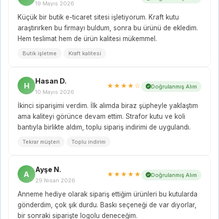
19 Mayıs 2026
Küçük bir butik e-ticaret sitesi işletiyorum. Kraft kutu
araştırırken bu firmayı buldum, sonra bu ürünü de ekledim.
Hem teslimat hem de ürün kalitesi mükemmel.
Butik işletme
Kraft kalitesi
Hasan D.
H
★★★★☆
Doğrulanmış Alım
10 Mayıs 2026
İkinci siparişimi verdim. İlk alımda biraz şüpheyle yaklaştım
ama kaliteyi görünce devam ettim. Strafor kutu ve koli
bantıyla birlikte aldım, toplu sipariş indirimi de uygulandı.
Tekrar müşteri
Toplu indirim
Ayşe N.
A
★★★★★
Doğrulanmış Alım
29 Nisan 2026
Anneme hediye olarak sipariş ettiğim ürünleri bu kutularda
gönderdim, çok şık durdu. Baskı seçeneği de var diyorlar,
bir sonraki siparişte logolu deneceğim.