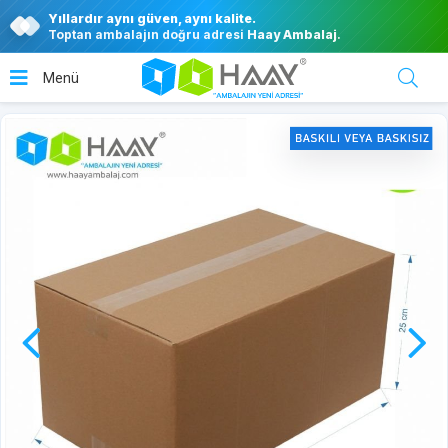
Yıllardır aynı güven, aynı kalite.
Toptan ambalajın doğru adresi
Haay Ambalaj
.