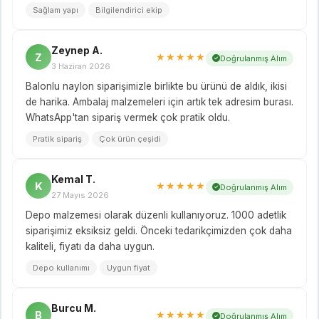
Sağlam yapı
Bilgilendirici ekip
Zeynep A.
Z
★★★★★
Doğrulanmış Alım
3 Haziran 2026
Balonlu naylon siparişimizle birlikte bu ürünü de aldık, ikisi
de harika. Ambalaj malzemeleri için artık tek adresim burası.
WhatsApp'tan sipariş vermek çok pratik oldu.
Pratik sipariş
Çok ürün çeşidi
Kemal T.
K
★★★★★
Doğrulanmış Alım
27 Mayıs 2026
Depo malzemesi olarak düzenli kullanıyoruz. 1000 adetlik
siparişimiz eksiksiz geldi. Önceki tedarikçimizden çok daha
kaliteli, fiyatı da daha uygun.
Depo kullanımı
Uygun fiyat
Burcu M.
B
★★★★★
Doğrulanmış Alım