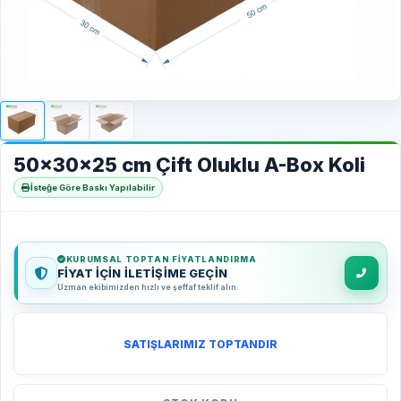
50x30x25 cm Çift Oluklu A-Box Koli
İsteğe Göre Baskı Yapılabilir
KURUMSAL TOPTAN FIYATLANDIRMA
FİYAT İÇİN İLETİŞİME GEÇİN
Uzman ekibimizden hızlı ve şeffaf teklif alın.
SATIŞLARIMIZ TOPTANDIR