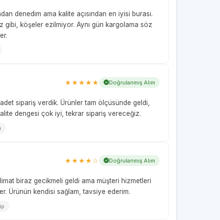
adan denedim ama kalite açısından en iyisi burası.
miz gibi, köşeler ezilmiyor. Aynı gün kargolama söz
er.
★★★★★
Doğrulanmış Alım
adet sipariş verdik. Ürünler tam ölçüsünde geldi,
lite dengesi çok iyi, tekrar sipariş vereceğiz.
u
★★★★☆
Doğrulanmış Alım
slimat biraz gecikmeli geldi ama müşteri hizmetleri
er. Ürünün kendisi sağlam, tavsiye ederim.
ip