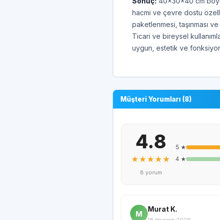
Sonuç:
40x30x40 cm boyutla
hacmi ve çevre dostu özellik
paketlenmesi, taşınması ve
Ticari ve bireysel kullanımla
uygun, estetik ve fonksiyo
Müşteri Yorumları (8)
4.8
5 ★
★★★★★
4 ★
8 yorum
Murat K.
M
18 Haziran 2026