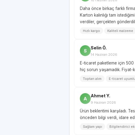
Daha önce birkaç farklı firm
Karton kalınlığı tam istediği
verdiler, gerçekten gönderdil
Hızlı kargo
Kaliteli malzeme
Selin Ö.
S
14 Haziran 2026
E-ticaret paketleme için 500 
hiç sorun yaşamadık. Fiyat-ka
Toptan alım
E-ticaret uyuml
Ahmet Y.
A
9 Haziran 2026
Ürün beklentimi karşıladı. Te
önceden bilgi verdi, idare ed
Sağlam yapı
Bilgilendirici ek