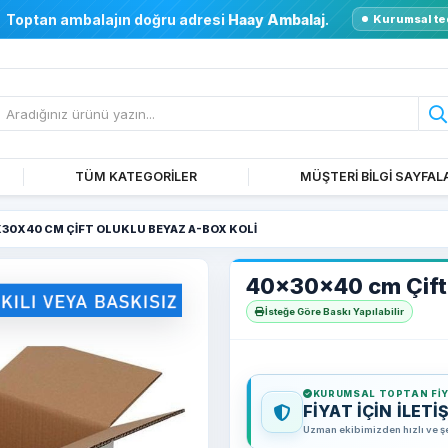
Toptan ambalajın doğru adresi
Haay Ambalaj
.
Kurumsal te
TÜM KATEGORİLER
MÜŞTERİ BİLGİ SAYFAL
30X40 CM ÇIFT OLUKLU BEYAZ A-BOX KOLI
40x30x40 cm Çift 
İsteğe Göre Baskı Yapılabilir
KURUMSAL TOPTAN FI
FİYAT İÇİN İLETİ
Uzman ekibimizden hızlı ve şeff