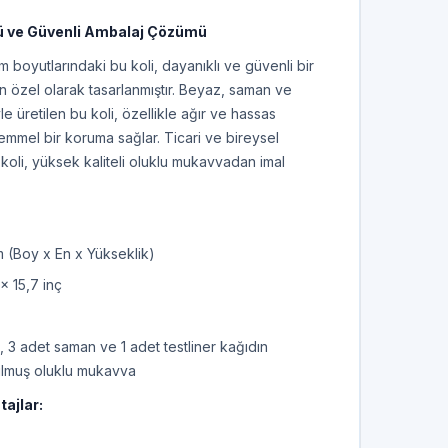
ü ve Güvenli Ambalaj Çözümü
oyutlarındaki bu koli, dayanıklı ve güvenli bir
 özel olarak tasarlanmıştır. Beyaz, saman ve
iyle üretilen bu koli, özellikle ağır ve hassas
emmel bir koruma sağlar. Ticari ve bireysel
 koli, yüksek kaliteli oluklu mukavvadan imal
(Boy x En x Yükseklik)
 x 15,7 inç
 3 adet saman ve 1 adet testliner kağıdın
urulmuş oluklu mukavva
tajlar: