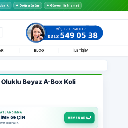
darik
Doğru ürün
Güvenilir hizmet
ARI
BLOG
İLETİŞİM
Oluklu Beyaz A-Box Koli
YATLANDIRMA
ŞİME GEÇİN
HEMEN ARA
af teklif alın.