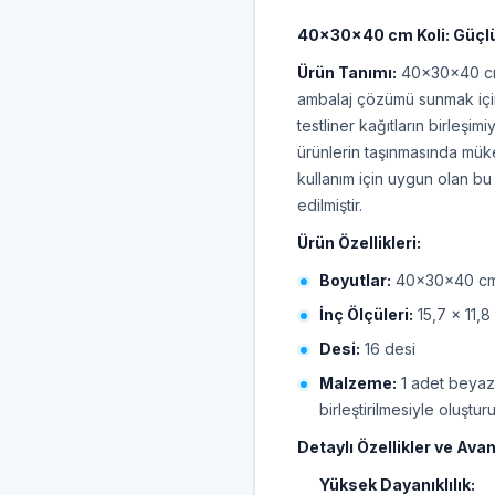
40x30x40 cm Koli: Güçl
Ürün Tanımı:
40x30x40 cm b
ambalaj çözümü sunmak için
testliner kağıtların birleşim
ürünlerin taşınmasında mük
kullanım için uygun olan bu
edilmiştir.
Ürün Özellikleri:
Boyutlar:
40x30x40 cm 
İnç Ölçüleri:
15,7 x 11,8
Desi:
16 desi
Malzeme:
1 adet beyaz,
birleştirilmesiyle oluşt
Detaylı Özellikler ve Avan
Yüksek Dayanıklılık: