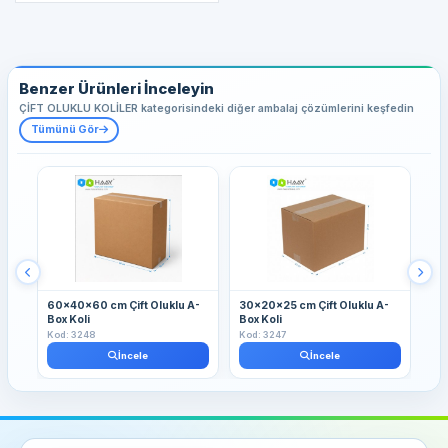
Benzer Ürünleri İnceleyin
ÇİFT OLUKLU KOLİLER kategorisindeki diğer ambalaj çözümlerini keşfedin
Tümünü Gör
60x40x60 cm Çift Oluklu A-
30x20x25 cm Çift Oluklu A-
30
Box Koli
Box Koli
Box
Kod: 3248
Kod: 3247
Kod
İncele
İncele