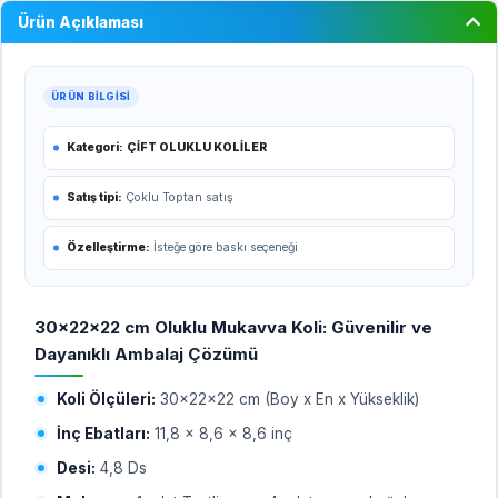
Ürün Açıklaması
ÜRÜN BILGISI
Kategori:
ÇİFT OLUKLU KOLİLER
Satış tipi:
Çoklu Toptan satış
Özelleştirme:
İsteğe göre baskı seçeneği
30x22x22 cm Oluklu Mukavva Koli: Güvenilir ve
Dayanıklı Ambalaj Çözümü
Koli Ölçüleri:
30x22x22 cm (Boy x En x Yükseklik)
İnç Ebatları:
11,8 x 8,6 x 8,6 inç
Desi:
4,8 Ds