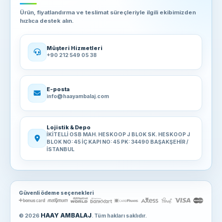
Ürün, fiyatlandırma ve teslimat süreçleriyle ilgili ekibimizden
hızlıca destek alın.
Müşteri Hizmetleri
+90 212 549 05 38
E-posta
info@haayambalaj.com
Lojistik & Depo
İKİTELLİ OSB MAH. HESKOOP J BLOK SK. HESKOOP J
BLOK NO: 45 İÇ KAPI NO: 45 PK: 34490 BAŞAKŞEHİR /
İSTANBUL
Güvenli ödeme seçenekleri
HAAY AMBALAJ
© 2026
. Tüm hakları saklıdır.