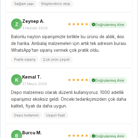
Sağlam yapı
Bilgilendirici ekip
Zeynep A.
Z
★★★★★
Doğrulanmış Alım
3 Haziran 2026
Balonlu naylon siparişimizle birlikte bu ürünü de aldık, ikisi
de harika. Ambalaj malzemeleri için artık tek adresim burası.
WhatsApp'tan sipariş vermek çok pratik oldu.
Pratik sipariş
Çok ürün çeşidi
Kemal T.
K
★★★★★
Doğrulanmış Alım
27 Mayıs 2026
Depo malzemesi olarak düzenli kullanıyoruz. 1000 adetlik
siparişimiz eksiksiz geldi. Önceki tedarikçimizden çok daha
kaliteli, fiyatı da daha uygun.
Depo kullanımı
Uygun fiyat
Burcu M.
B
★★★★★
Doğrulanmış Alım