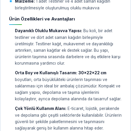
Malzeme:
1 adet Testliner ve 4 adet saman kağıdın
birleştirilmesiyle oluşturulmuş oluklu mukavva
Ürün Özellikleri ve Avantajları
Dayanıklı Oluklu Mukavva Yapısı:
Bu koli, bir adet
testliner ve dört adet saman kağıdın birleşimiyle
üretilmiştir. Testliner kağıt, mukavemet ve dayanıklılığı
artırırken, saman kağıtlar ek destek sağlar. Bu yapı,
ürünlerin taşınma sırasında darbelere ve dış etkilere karşı
korunmasına yardımcı olur.
Orta Boy ve Kullanışlı Tasarım:
30x22x22 cm
boyutları, orta büyüklükteki ürünlerin taşınması ve
saklanması için ideal bir ambalaj çözümüdür. Kompakt ve
sağlam yapısı, depolama ve taşıma işlemlerini
kolaylaştırır, ayrıca depolama alanında da tasarruf sağlar.
Çok Yönlü Kullanım Alanı:
E-ticaret, lojistik, perakende
ve depolama gibi çeşitli sektörlerde kullanılabilir. Ürünlerin
güvenli bir şekilde paketlenmesini ve taşınmasını
sağlayarak geniş bir kullanım alanına hitap eder.