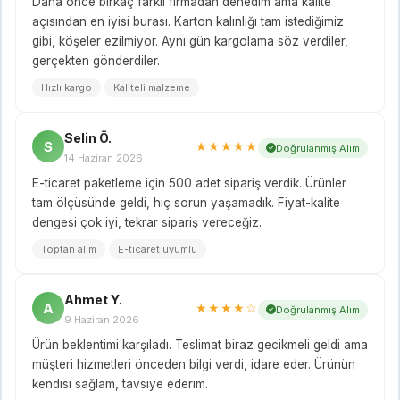
Daha önce birkaç farklı firmadan denedim ama kalite
açısından en iyisi burası. Karton kalınlığı tam istediğimiz
gibi, köşeler ezilmiyor. Aynı gün kargolama söz verdiler,
gerçekten gönderdiler.
Hızlı kargo
Kaliteli malzeme
Selin Ö.
S
★★★★★
Doğrulanmış Alım
14 Haziran 2026
E-ticaret paketleme için 500 adet sipariş verdik. Ürünler
tam ölçüsünde geldi, hiç sorun yaşamadık. Fiyat-kalite
dengesi çok iyi, tekrar sipariş vereceğiz.
Toptan alım
E-ticaret uyumlu
Ahmet Y.
A
★★★★☆
Doğrulanmış Alım
9 Haziran 2026
Ürün beklentimi karşıladı. Teslimat biraz gecikmeli geldi ama
müşteri hizmetleri önceden bilgi verdi, idare eder. Ürünün
kendisi sağlam, tavsiye ederim.