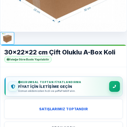
30x22x22 cm Çift Oluklu A-Box Koli
İsteğe Göre Baskı Yapılabilir
KURUMSAL TOPTAN FIYATLANDIRMA
FİYAT İÇİN İLETİŞİME GEÇİN
Uzman ekibimizden hızlı ve şeffaf teklif alın.
SATIŞLARIMIZ TOPTANDIR