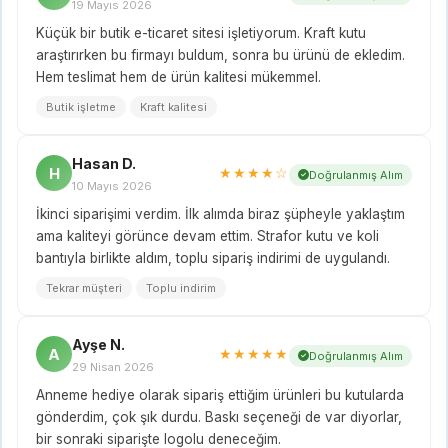
19 Mayıs 2026
Küçük bir butik e-ticaret sitesi işletiyorum. Kraft kutu
araştırırken bu firmayı buldum, sonra bu ürünü de ekledim.
Hem teslimat hem de ürün kalitesi mükemmel.
Butik işletme
Kraft kalitesi
Hasan D.
H
★★★★☆
Doğrulanmış Alım
10 Mayıs 2026
İkinci siparişimi verdim. İlk alımda biraz şüpheyle yaklaştım
ama kaliteyi görünce devam ettim. Strafor kutu ve koli
bantıyla birlikte aldım, toplu sipariş indirimi de uygulandı.
Tekrar müşteri
Toplu indirim
Ayşe N.
A
★★★★★
Doğrulanmış Alım
29 Nisan 2026
Anneme hediye olarak sipariş ettiğim ürünleri bu kutularda
gönderdim, çok şık durdu. Baskı seçeneği de var diyorlar,
bir sonraki siparişte logolu deneceğim.