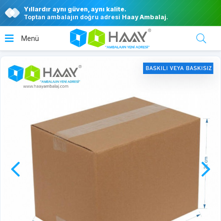
Yıllardır aynı güven, aynı kalite.
Toptan ambalajın doğru adresi
Haay Ambalaj
.