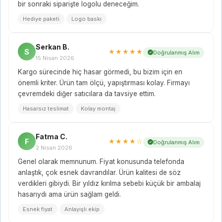
bir sonraki siparişte logolu deneceğim.
Hediye paketi
Logo baskı
Serkan B.
S
★★★★★
Doğrulanmış Alım
15 Nisan 2026
Kargo sürecinde hiç hasar görmedi, bu bizim için en
önemli kriter. Ürün tam ölçü, yapıştırması kolay. Firmayı
çevremdeki diğer satıcılara da tavsiye ettim.
Hasarsız teslimat
Kolay montaj
Fatma C.
F
★★★★☆
Doğrulanmış Alım
2 Nisan 2026
Genel olarak memnunum. Fiyat konusunda telefonda
anlaştık, çok esnek davrandılar. Ürün kalitesi de söz
verdikleri gibiydi. Bir yıldız kırılma sebebi küçük bir ambalaj
hasarıydı ama ürün sağlam geldi.
Esnek fiyat
Anlayışlı ekip