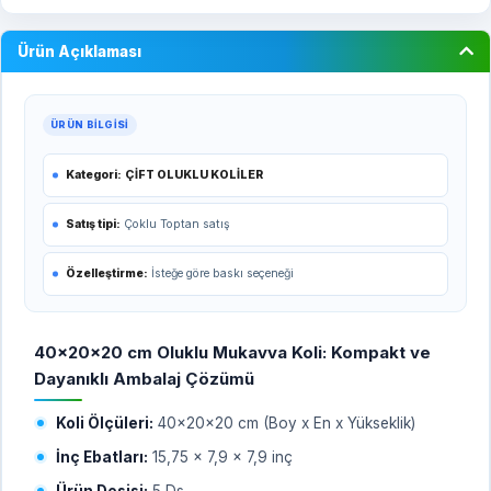
Ürün Açıklaması
ÜRÜN BILGISI
Kategori:
ÇİFT OLUKLU KOLİLER
Satış tipi:
Çoklu Toptan satış
Özelleştirme:
İsteğe göre baskı seçeneği
40x20x20 cm Oluklu Mukavva Koli: Kompakt ve
Dayanıklı Ambalaj Çözümü
Koli Ölçüleri:
40x20x20 cm (Boy x En x Yükseklik)
İnç Ebatları:
15,75 x 7,9 x 7,9 inç
Ürün Desisi:
5 Ds