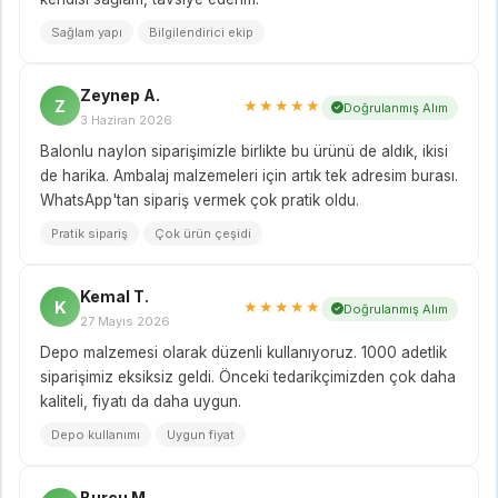
Sağlam yapı
Bilgilendirici ekip
Zeynep A.
Z
★★★★★
Doğrulanmış Alım
3 Haziran 2026
Balonlu naylon siparişimizle birlikte bu ürünü de aldık, ikisi
de harika. Ambalaj malzemeleri için artık tek adresim burası.
WhatsApp'tan sipariş vermek çok pratik oldu.
Pratik sipariş
Çok ürün çeşidi
Kemal T.
K
★★★★★
Doğrulanmış Alım
27 Mayıs 2026
Depo malzemesi olarak düzenli kullanıyoruz. 1000 adetlik
siparişimiz eksiksiz geldi. Önceki tedarikçimizden çok daha
kaliteli, fiyatı da daha uygun.
Depo kullanımı
Uygun fiyat
Burcu M.