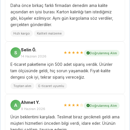
Daha önce birkaç farklı firmadan denedim ama kalite
açısından en iyisi burası. Karton kalınlığı tam istediğimiz
gibi, köşeler ezilmiyor. Aynı gün kargolama söz verdiler,
gerçekten gönderdiler.
Hızlı kargo
Kaliteli malzeme
Selin Ö.
S
★★★★★
Doğrulanmış Alım
14 Haziran 2026
E-ticaret paketleme için 500 adet sipariş verdik. Ürünler
tam ölçüsünde geldi, hiç sorun yaşamadık. Fiyat-kalite
dengesi çok iyi, tekrar sipariş vereceğiz.
Toptan alım
E-ticaret uyumlu
Ahmet Y.
A
★★★★☆
Doğrulanmış Alım
9 Haziran 2026
Ürün beklentimi karşıladı. Teslimat biraz gecikmeli geldi ama
müşteri hizmetleri önceden bilgi verdi, idare eder. Ürünün
kendisi sağlam, tavsiye ederim.