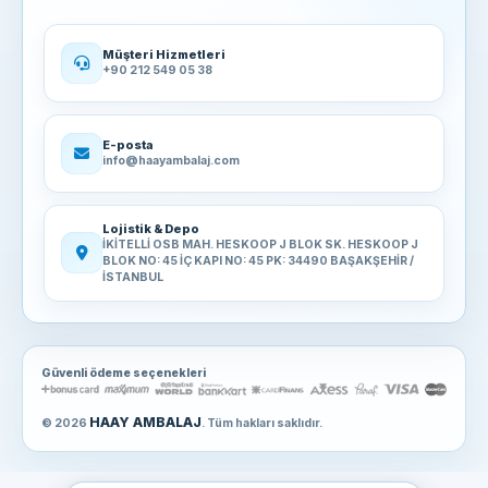
Müşteri Hizmetleri
+90 212 549 05 38
E-posta
info@haayambalaj.com
Lojistik & Depo
İKİTELLİ OSB MAH. HESKOOP J BLOK SK. HESKOOP J
BLOK NO: 45 İÇ KAPI NO: 45 PK: 34490 BAŞAKŞEHİR /
İSTANBUL
Güvenli ödeme seçenekleri
HAAY AMBALAJ
© 2026
. Tüm hakları saklıdır.