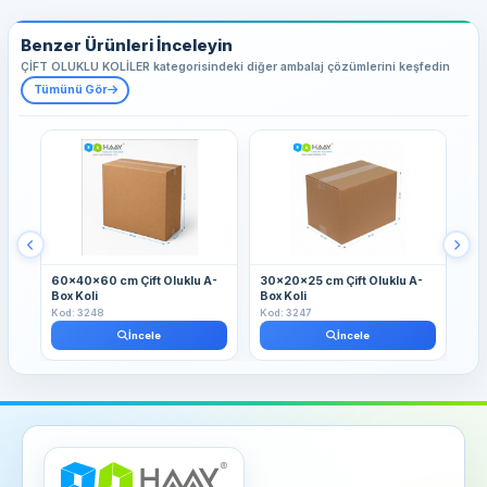
Benzer Ürünleri İnceleyin
ÇİFT OLUKLU KOLİLER kategorisindeki diğer ambalaj çözümlerini keşfedin
Tümünü Gör
60x40x60 cm Çift Oluklu A-
30x20x25 cm Çift Oluklu A-
30
Box Koli
Box Koli
Box
Kod: 3248
Kod: 3247
Kod
İncele
İncele