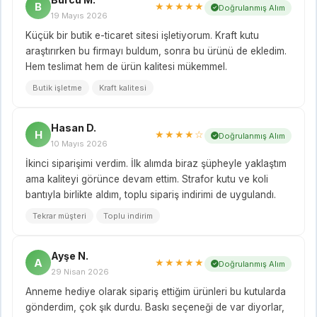
B
★★★★★
Doğrulanmış Alım
19 Mayıs 2026
Küçük bir butik e-ticaret sitesi işletiyorum. Kraft kutu
araştırırken bu firmayı buldum, sonra bu ürünü de ekledim.
Hem teslimat hem de ürün kalitesi mükemmel.
Butik işletme
Kraft kalitesi
Hasan D.
H
★★★★☆
Doğrulanmış Alım
10 Mayıs 2026
İkinci siparişimi verdim. İlk alımda biraz şüpheyle yaklaştım
ama kaliteyi görünce devam ettim. Strafor kutu ve koli
bantıyla birlikte aldım, toplu sipariş indirimi de uygulandı.
Tekrar müşteri
Toplu indirim
Ayşe N.
A
★★★★★
Doğrulanmış Alım
29 Nisan 2026
Anneme hediye olarak sipariş ettiğim ürünleri bu kutularda
gönderdim, çok şık durdu. Baskı seçeneği de var diyorlar,