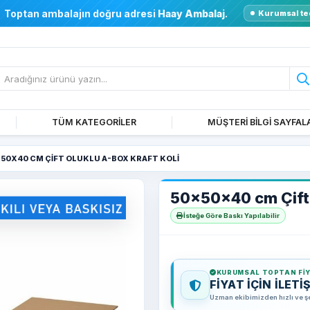
Toptan ambalajın doğru adresi
Haay Ambalaj
.
Kurumsal te
TÜM KATEGORİLER
MÜŞTERİ BİLGİ SAYFAL
50X40 CM ÇIFT OLUKLU A-BOX KRAFT KOLI
50x50x40 cm Çift 
İsteğe Göre Baskı Yapılabilir
KURUMSAL TOPTAN FI
FİYAT İÇİN İLETİ
Uzman ekibimizden hızlı ve şeff