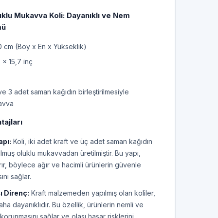
lu Mukavva Koli: Dayanıklı ve Nem
mü
cm (Boy x En x Yükseklik)
 x 15,7 inç
ve 3 adet saman kağıdın birleştirilmesiyle
kavva
tajları
apı:
Koli, iki adet kraft ve üç adet saman kağıdın
rulmuş oluklu mukavvadan üretilmiştir. Bu yapı,
tırır, böylece ağır ve hacimli ürünlerin güvenle
ını sağlar.
 Direnç:
Kraft malzemeden yapılmış olan koliler,
ha dayanıklıdır. Bu özellik, ürünlerin nemli ve
 korunmasını sağlar ve olası hasar risklerini