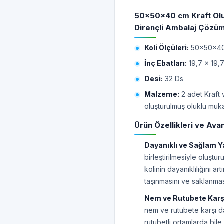
50x50x40 cm Kraft Oluk
Dirençli Ambalaj Çözü
Koli Ölçüleri:
50x50x40 
İnç Ebatları:
19,7 x 19,7
Desi:
32 Ds
Malzeme:
2 adet Kraft 
oluşturulmuş oluklu mu
Ürün Özellikleri ve Avan
Dayanıklı ve Sağlam Y
birleştirilmesiyle oluştu
kolinin dayanıklılığını ar
taşınmasını ve saklanmas
Nem ve Rutubete Karşı
nem ve rutubete karşı da
rutubetli ortamlarda bile