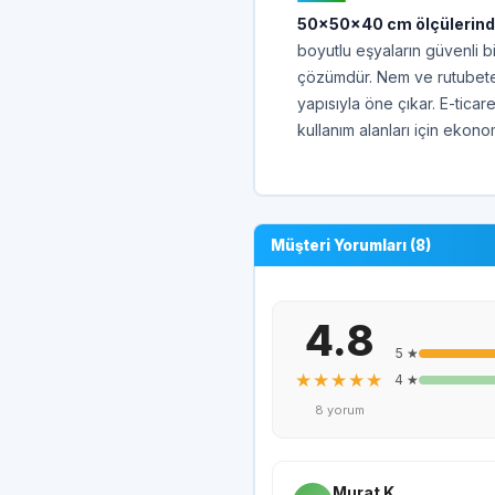
50x50x40 cm ölçülerindek
boyutlu eşyaların güvenli bi
çözümdür. Nem ve rutubete 
yapısıyla öne çıkar. E-ticare
kullanım alanları için ekon
Müşteri Yorumları (8)
4.8
5 ★
★★★★★
4 ★
8 yorum
Murat K.