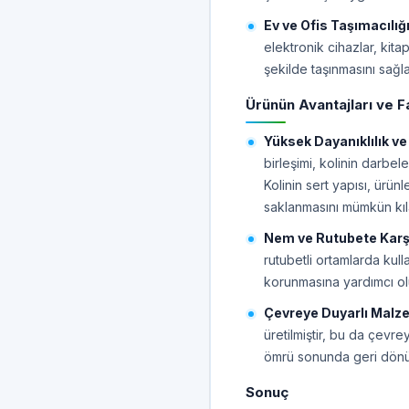
Ev ve Ofis Taşımacılığı
elektronik cihazlar, kitap
şekilde taşınmasını sağla
Ürünün Avantajları ve F
Yüksek Dayanıklılık ve
birleşimi, kolinin darbele
Kolinin sert yapısı, ürün
saklanmasını mümkün kıl
Nem ve Rutubete Karş
rutubetli ortamlarda kull
korunmasına yardımcı olu
Çevreye Duyarlı Malz
üretilmiştir, bu da çevre
ömrü sonunda geri dönüş
Sonuç