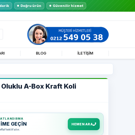
darik
Doğru ürün
Güvenilir hizmet
ARI
BLOG
İLETİŞİM
Oluklu A-Box Kraft Koli
YATLANDIRMA
ŞİME GEÇİN
HEMEN ARA
af teklif alın.