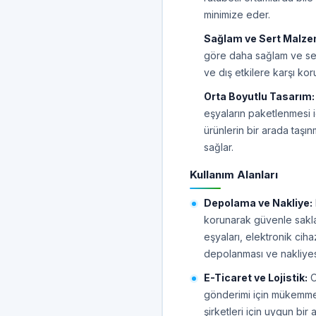
minimize eder.
Sağlam ve Sert Malze
göre daha sağlam ve sert
ve dış etkilere karşı kor
Orta Boyutlu Tasarım:
eşyaların paketlenmesi iç
ürünlerin bir arada taşı
sağlar.
Kullanım Alanları
Depolama ve Nakliye:
korunarak güvenle saklan
eşyaları, elektronik cih
depolanması ve nakliyesi i
E-Ticaret ve Lojistik:
O
gönderimi için mükemmel b
şirketleri için uygun bir