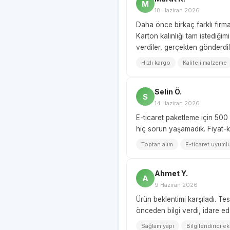
M
18 Haziran 2026
Daha önce birkaç farklı firm
Karton kalınlığı tam istediği
verdiler, gerçekten gönderdil
Hızlı kargo
Kaliteli malzeme
Selin Ö.
S
14 Haziran 2026
E-ticaret paketleme için 500 
hiç sorun yaşamadık. Fiyat-ka
Toptan alım
E-ticaret uyuml
Ahmet Y.
A
9 Haziran 2026
Ürün beklentimi karşıladı. Te
önceden bilgi verdi, idare ed
Sağlam yapı
Bilgilendirici ek