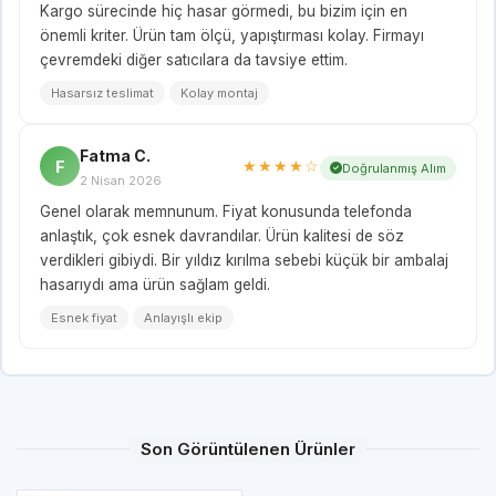
Kargo sürecinde hiç hasar görmedi, bu bizim için en
önemli kriter. Ürün tam ölçü, yapıştırması kolay. Firmayı
çevremdeki diğer satıcılara da tavsiye ettim.
Hasarsız teslimat
Kolay montaj
Fatma C.
F
★★★★☆
Doğrulanmış Alım
2 Nisan 2026
Genel olarak memnunum. Fiyat konusunda telefonda
anlaştık, çok esnek davrandılar. Ürün kalitesi de söz
verdikleri gibiydi. Bir yıldız kırılma sebebi küçük bir ambalaj
hasarıydı ama ürün sağlam geldi.
Esnek fiyat
Anlayışlı ekip
Son Görüntülenen Ürünler