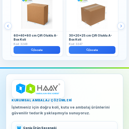
60x40x60 cm Çift Oluklu A-
30x20x25 cm Çift Oluklu A-
30
Box Koli
Box Koli
Box
Kod: 3248
Kod: 3247
Kod
İncele
İncele
KURUMSAL AMBALAJ ÇÖZÜMLERI
İşletmeniz için doğru koli, kutu ve ambalaj ürünlerini
güvenilir tedarik yaklaşımıyla sunuyoruz.
Geniş Ürün Seçeneği