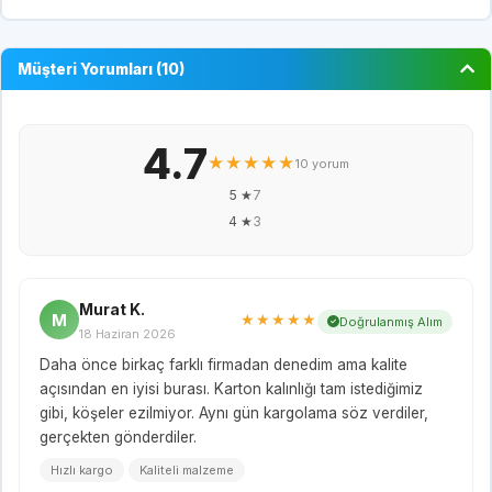
Müşteri Yorumları (10)
4.7
★★★★★
10 yorum
5 ★
7
4 ★
3
Murat K.
M
★★★★★
Doğrulanmış Alım
18 Haziran 2026
Daha önce birkaç farklı firmadan denedim ama kalite
açısından en iyisi burası. Karton kalınlığı tam istediğimiz
gibi, köşeler ezilmiyor. Aynı gün kargolama söz verdiler,
gerçekten gönderdiler.
Hızlı kargo
Kaliteli malzeme