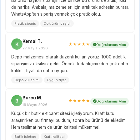
Balonlu naylon siparişimizle birlikte bu ürünü de aldık, ikisi
de harika. Ambalaj malzemeleri için artık tek adresim burası.
WhatsApp'tan sipariş vermek çok pratik oldu.
Pratik sipariş
Çok ürün çeşidi
Kemal T.
K
★★★★★
Doğrulanmış Alım
27 Mayıs 2026
Depo malzemesi olarak düzenli kullanıyoruz. 1000 adetlik
siparişimiz eksiksiz geldi. Önceki tedarikçimizden çok daha
kaliteli, fiyatı da daha uygun.
Depo kullanımı
Uygun fiyat
Burcu M.
B
★★★★★
Doğrulanmış Alım
19 Mayıs 2026
Küçük bir butik e-ticaret sitesi işletiyorum. Kraft kutu
araştırırken bu firmayı buldum, sonra bu ürünü de ekledim.
Hem teslimat hem de ürün kalitesi mükemmel.
Butik işletme
Kraft kalitesi