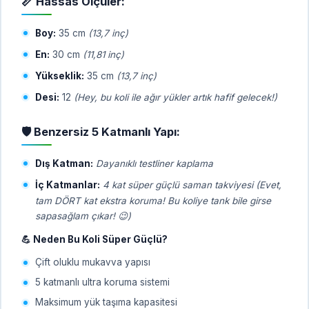
📏 Hassas Ölçüler:
Boy:
35 cm
(13,7 inç)
En:
30 cm
(11,81 inç)
Yükseklik:
35 cm
(13,7 inç)
Desi:
12
(Hey, bu koli ile ağır yükler artık hafif gelecek!)
🛡️ Benzersiz 5 Katmanlı Yapı:
Dış Katman:
Dayanıklı testliner kaplama
İç Katmanlar:
4 kat süper güçlü saman takviyesi
(Evet,
tam DÖRT kat ekstra koruma! Bu koliye tank bile girse
sapasağlam çıkar! 😉)
💪 Neden Bu Koli Süper Güçlü?
Çift oluklu mukavva yapısı
5 katmanlı ultra koruma sistemi
Maksimum yük taşıma kapasitesi