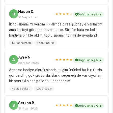
Hasan D.
H
★★★★☆
Doğrulanmış Alım
10 Mayıs 2026
İkinci siparişimi verdim. İlk alımda biraz şüpheyle yaklaştım
ama kaliteyi görünce devam ettim. Strafor kutu ve koli
bantıyla birlikte aldım, toplu sipariş indirimi de uygulandı.
Tekrar müşteri
Toplu indirim
Ayşe N.
A
★★★★★
Doğrulanmış Alım
29 Nisan 2026
Anneme hediye olarak sipariş ettiğim ürünleri bu kutularda
gönderdim, çok şık durdu. Baskı seçeneği de var diyorlar,
bir sonraki siparişte logolu deneceğim.
Hediye paketi
Logo baskı
Serkan B.
S
★★★★★
Doğrulanmış Alım
15 Nisan 2026