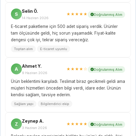
Selin Ö.
S
★★★★★
Doğrulanmış Alım
14 Haziran 2026
E-ticaret paketleme için 500 adet sipariş verdik. Ürünler
tam ölçüsünde geldi, hiç sorun yaşamadık. Fiyat-kalite
dengesi çok iyi, tekrar sipariş vereceğiz.
Toptan alım
E-ticaret uyumlu
Ahmet Y.
A
★★★★☆
Doğrulanmış Alım
9 Haziran 2026
Ürün beklentimi karşıladı. Teslimat biraz gecikmeli geldi ama
müşteri hizmetleri önceden bilgi verdi, idare eder. Ürünün
kendisi sağlam, tavsiye ederim.
Sağlam yapı
Bilgilendirici ekip
Zeynep A.
Z
★★★★★
Doğrulanmış Alım
3 Haziran 2026