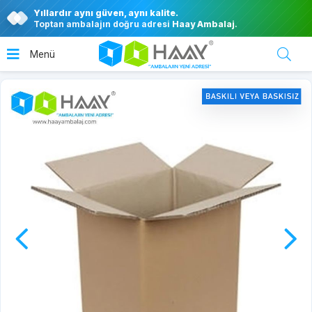
Yıllardır aynı güven, aynı kalite.
Toptan ambalajın doğru adresi
Haay Ambalaj
.