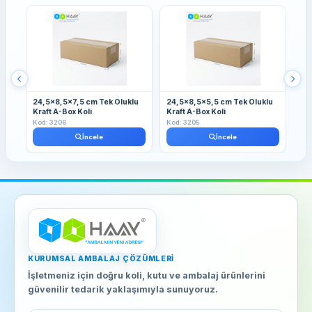
24,5x8,5x7,5 cm Tek Oluklu
24,5x8,5x5,5 cm Tek Oluklu
21x
Kraft A-Box Koli
Kraft A-Box Koli
A-B
Kod: 3206
Kod: 3205
Kod
İncele
İncele
KURUMSAL AMBALAJ ÇÖZÜMLERI
İşletmeniz için doğru koli, kutu ve ambalaj ürünlerini
güvenilir tedarik yaklaşımıyla sunuyoruz.