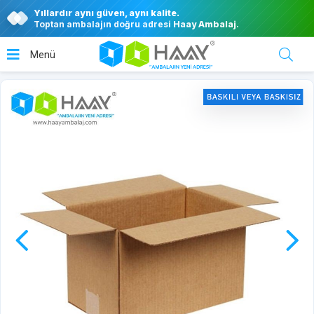
Yıllardır aynı güven, aynı kalite.
Toptan ambalajın doğru adresi
Haay Ambalaj
.