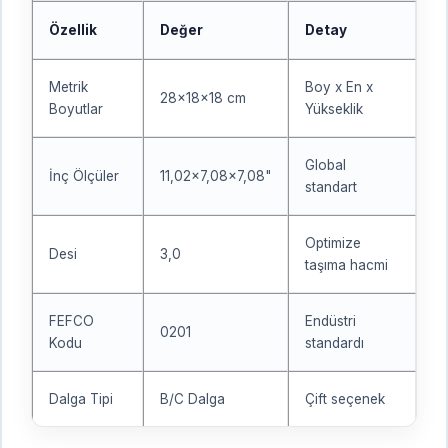
Özellik
Değer
Detay
Metrik
Boy x En x
28x18x18 cm
Boyutlar
Yükseklik
Global
İnç Ölçüler
11,02x7,08x7,08"
standart
Optimize
Desi
3,0
taşıma hacmi
FEFCO
Endüstri
0201
Kodu
standardı
Dalga Tipi
B/C Dalga
Çift seçenek