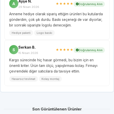
Ayşe N.
A
★★★★★
Doğrulanmış Alım
29 Nisan 2026
Anneme hediye olarak sipariş ettiğim ürünleri bu kutularda
gönderdim, çok şık durdu. Baskı seçeneği de var diyorlar,
bir sonraki siparişte logolu deneceğim.
Hediye paketi
Logo baskı
Serkan B.
S
★★★★★
Doğrulanmış Alım
15 Nisan 2026
Kargo sürecinde hiç hasar görmedi, bu bizim için en
önemli kriter. Ürün tam ölçü, yapıştırması kolay. Firmayı
çevremdeki diğer satıcılara da tavsiye ettim.
Hasarsız teslimat
Kolay montaj
Son Görüntülenen Ürünler