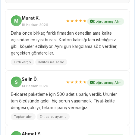
Murat K.
M
★★★★★
Doğrulanmış Alım
18 Haziran 2026
Daha önce birkaç farklı firmadan denedim ama kalite
açısından en iyisi burası. Karton kalınlığı tam istediğimiz
gibi, köşeler ezilmiyor. Aynı gün kargolama söz verdiler,
gerçekten gönderdiler.
Hızlı kargo
Kaliteli malzeme
Selin Ö.
S
★★★★★
Doğrulanmış Alım
14 Haziran 2026
E-ticaret paketleme için 500 adet sipariş verdik. Ürünler
tam ölçüsünde geldi, hiç sorun yaşamadık. Fiyat-kalite
dengesi çok iyi, tekrar sipariş vereceğiz.
Toptan alım
E-ticaret uyumlu
Ahmet Y.