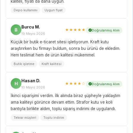
kaliteli, fiyatı da daha uygun.
Depo kullanımı
Uygun fiyat
Burcu M.
B
★★★★★
Doğrulanmış Alım
19 Mayıs 2026
Küçük bir butik e-ticaret sitesi işletiyorum. Kraft kutu
araştırırken bu firmayı buldum, sonra bu ürünü de ekledim.
Hem teslimat hem de ürün kalitesi mükemmel.
Butik işletme
Kraft kalitesi
Hasan D.
H
★★★★☆
Doğrulanmış Alım
10 Mayıs 2026
İkinci siparişimi verdim. İlk alımda biraz şüpheyle yaklaştım
ama kaliteyi görünce devam ettim. Strafor kutu ve koli
bantıyla birlikte aldım, toplu sipariş indirimi de uygulandı.
Tekrar müşteri
Toplu indirim