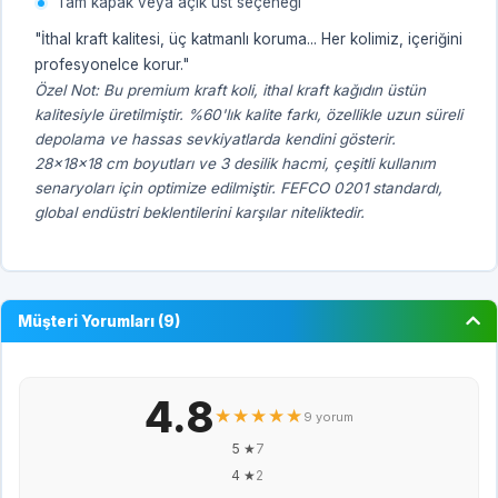
Tam kapak veya açık üst seçeneği
"İthal kraft kalitesi, üç katmanlı koruma... Her kolimiz, içeriğini
profesyonelce korur."
Özel Not: Bu premium kraft koli, ithal kraft kağıdın üstün
kalitesiyle üretilmiştir. %60'lık kalite farkı, özellikle uzun süreli
depolama ve hassas sevkiyatlarda kendini gösterir.
28x18x18 cm boyutları ve 3 desilik hacmi, çeşitli kullanım
senaryoları için optimize edilmiştir. FEFCO 0201 standardı,
global endüstri beklentilerini karşılar niteliktedir.
Müşteri Yorumları (9)
4.8
★★★★★
9 yorum
5 ★
7
4 ★
2