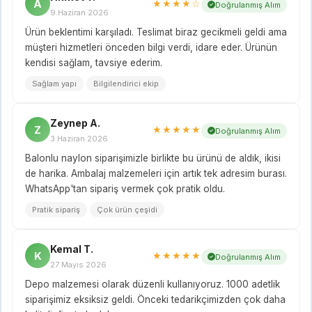
A
★★★★☆
Doğrulanmış Alım
9 Haziran 2026
Ürün beklentimi karşıladı. Teslimat biraz gecikmeli geldi ama
müşteri hizmetleri önceden bilgi verdi, idare eder. Ürünün
kendisi sağlam, tavsiye ederim.
Sağlam yapı
Bilgilendirici ekip
Zeynep A.
Z
★★★★★
Doğrulanmış Alım
3 Haziran 2026
Balonlu naylon siparişimizle birlikte bu ürünü de aldık, ikisi
de harika. Ambalaj malzemeleri için artık tek adresim burası.
WhatsApp'tan sipariş vermek çok pratik oldu.
Pratik sipariş
Çok ürün çeşidi
Kemal T.
K
★★★★★
Doğrulanmış Alım
27 Mayıs 2026
Depo malzemesi olarak düzenli kullanıyoruz. 1000 adetlik
siparişimiz eksiksiz geldi. Önceki tedarikçimizden çok daha