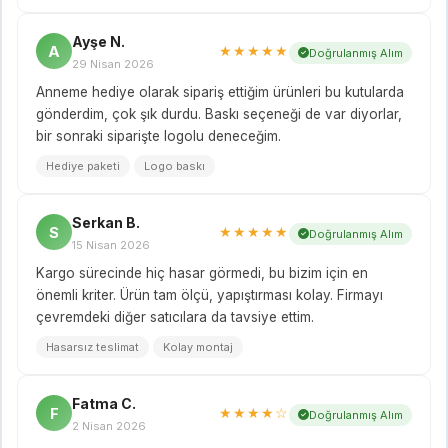
Ayşe N.
A
★★★★★
Doğrulanmış Alım
29 Nisan 2026
Anneme hediye olarak sipariş ettiğim ürünleri bu kutularda
gönderdim, çok şık durdu. Baskı seçeneği de var diyorlar,
bir sonraki siparişte logolu deneceğim.
Hediye paketi
Logo baskı
Serkan B.
S
★★★★★
Doğrulanmış Alım
15 Nisan 2026
Kargo sürecinde hiç hasar görmedi, bu bizim için en
önemli kriter. Ürün tam ölçü, yapıştırması kolay. Firmayı
çevremdeki diğer satıcılara da tavsiye ettim.
Hasarsız teslimat
Kolay montaj
Fatma C.
F
★★★★☆
Doğrulanmış Alım
2 Nisan 2026