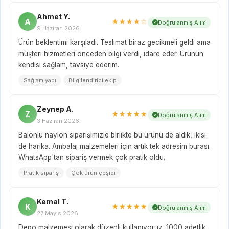
Ahmet Y.
A
★★★★☆
Doğrulanmış Alım
9 Haziran 2026
Ürün beklentimi karşıladı. Teslimat biraz gecikmeli geldi ama
müşteri hizmetleri önceden bilgi verdi, idare eder. Ürünün
kendisi sağlam, tavsiye ederim.
Sağlam yapı
Bilgilendirici ekip
Zeynep A.
Z
★★★★★
Doğrulanmış Alım
3 Haziran 2026
Balonlu naylon siparişimizle birlikte bu ürünü de aldık, ikisi
de harika. Ambalaj malzemeleri için artık tek adresim burası.
WhatsApp'tan sipariş vermek çok pratik oldu.
Pratik sipariş
Çok ürün çeşidi
Kemal T.
K
★★★★★
Doğrulanmış Alım
27 Mayıs 2026
Depo malzemesi olarak düzenli kullanıyoruz. 1000 adetlik