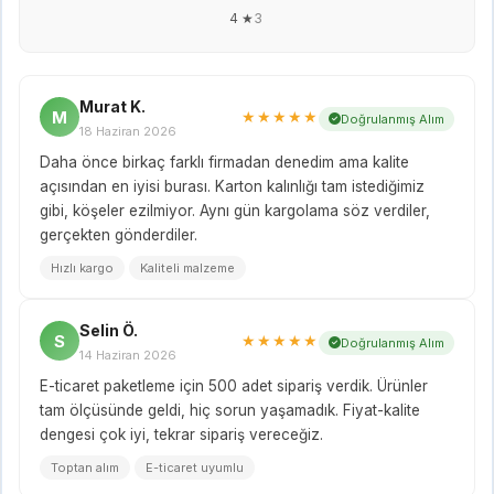
4 ★
3
Murat K.
M
★★★★★
Doğrulanmış Alım
18 Haziran 2026
Daha önce birkaç farklı firmadan denedim ama kalite
açısından en iyisi burası. Karton kalınlığı tam istediğimiz
gibi, köşeler ezilmiyor. Aynı gün kargolama söz verdiler,
gerçekten gönderdiler.
Hızlı kargo
Kaliteli malzeme
Selin Ö.
S
★★★★★
Doğrulanmış Alım
14 Haziran 2026
E-ticaret paketleme için 500 adet sipariş verdik. Ürünler
tam ölçüsünde geldi, hiç sorun yaşamadık. Fiyat-kalite
dengesi çok iyi, tekrar sipariş vereceğiz.
Toptan alım
E-ticaret uyumlu