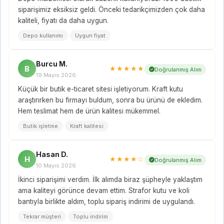
siparişimiz eksiksiz geldi. Önceki tedarikçimizden çok daha
kaliteli, fiyatı da daha uygun.
Depo kullanımı
Uygun fiyat
Burcu M.
B
★★★★★
Doğrulanmış Alım
19 Mayıs 2026
Küçük bir butik e-ticaret sitesi işletiyorum. Kraft kutu
araştırırken bu firmayı buldum, sonra bu ürünü de ekledim.
Hem teslimat hem de ürün kalitesi mükemmel.
Butik işletme
Kraft kalitesi
Hasan D.
H
★★★★☆
Doğrulanmış Alım
10 Mayıs 2026
İkinci siparişimi verdim. İlk alımda biraz şüpheyle yaklaştım
ama kaliteyi görünce devam ettim. Strafor kutu ve koli
bantıyla birlikte aldım, toplu sipariş indirimi de uygulandı.
Tekrar müşteri
Toplu indirim