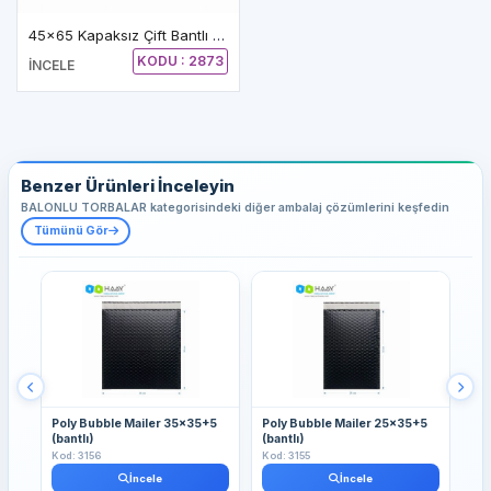
45x65 Kapaksız Çift Bantlı Balonlu Torba
KODU : 2873
İNCELE
Benzer Ürünleri İnceleyin
BALONLU TORBALAR kategorisindeki diğer ambalaj çözümlerini keşfedin
Tümünü Gör
Poly Bubble Mailer 35x35+5
Poly Bubble Mailer 25x35+5
Po
(bantlı)
(bantlı)
(ba
Kod: 3156
Kod: 3155
Kod
İncele
İncele