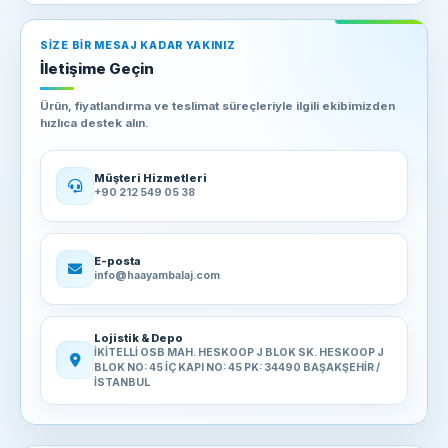
SIZE BIR MESAJ KADAR YAKINIZ
İletişime Geçin
Ürün, fiyatlandırma ve teslimat süreçleriyle ilgili ekibimizden
hızlıca destek alın.
Müşteri Hizmetleri
+90 212 549 05 38
E-posta
info@haayambalaj.com
Lojistik & Depo
İKİTELLİ OSB MAH. HESKOOP J BLOK SK. HESKOOP J
BLOK NO: 45 İÇ KAPI NO: 45 PK: 34490 BAŞAKŞEHİR /
İSTANBUL