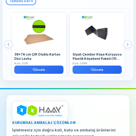
Tümünü Gör
38x76 cm Çift Oluklu Karton
Siyah Çember Köşe Koruyucu
Sa
Düz Levha
Plastik Köşebent Paketi (1000
Pla
Adet)
Ad
Kod: 3105
Kod: 2498
Kod
İncele
İncele
KURUMSAL AMBALAJ ÇÖZÜMLERI
İşletmeniz için doğru koli, kutu ve ambalaj ürünlerini