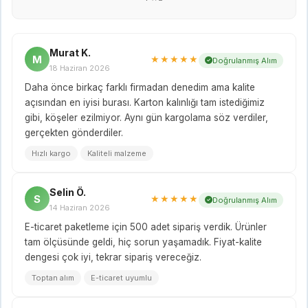
Murat K.
M
★★★★★
Doğrulanmış Alım
18 Haziran 2026
Daha önce birkaç farklı firmadan denedim ama kalite
açısından en iyisi burası. Karton kalınlığı tam istediğimiz
gibi, köşeler ezilmiyor. Aynı gün kargolama söz verdiler,
gerçekten gönderdiler.
Hızlı kargo
Kaliteli malzeme
Selin Ö.
S
★★★★★
Doğrulanmış Alım
14 Haziran 2026
E-ticaret paketleme için 500 adet sipariş verdik. Ürünler
tam ölçüsünde geldi, hiç sorun yaşamadık. Fiyat-kalite
dengesi çok iyi, tekrar sipariş vereceğiz.
Toptan alım
E-ticaret uyumlu