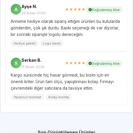
Ayşe N.
A
★★★★★
Doğrulanmış Alım
29 Nisan 2026
Anneme hediye olarak sipariş ettiğim ürünleri bu kutularda
gönderdim, çok şık durdu. Baskı seçeneği de var diyorlar,
bir sonraki siparişte logolu deneceğim.
Hediye paketi
Logo baskı
Serkan B.
S
★★★★★
Doğrulanmış Alım
15 Nisan 2026
Kargo sürecinde hiç hasar görmedi, bu bizim için en
önemli kriter. Ürün tam ölçü, yapıştırması kolay. Firmayı
çevremdeki diğer satıcılara da tavsiye ettim.
Hasarsız teslimat
Kolay montaj
Son Görüntülenen Ürünler