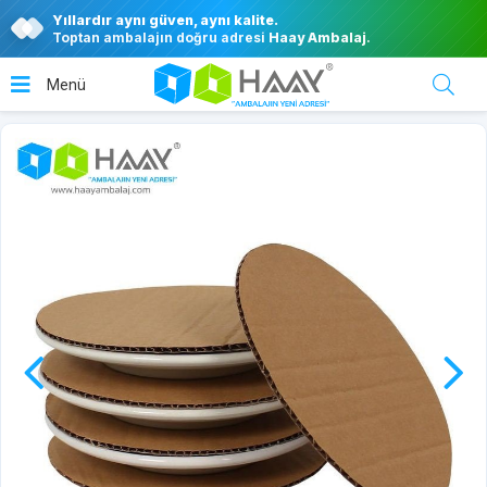
Yıllardır aynı güven, aynı kalite.
Toptan ambalajın doğru adresi
Haay Ambalaj
.