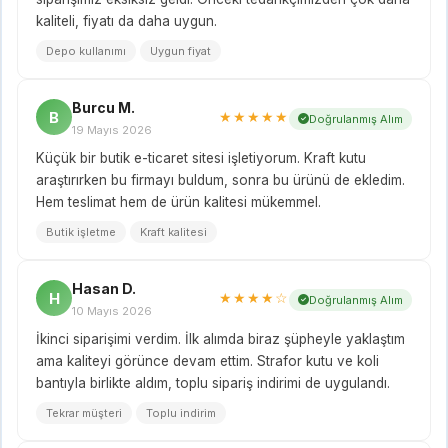
kaliteli, fiyatı da daha uygun.
Depo kullanımı
Uygun fiyat
Burcu M.
B
★★★★★
Doğrulanmış Alım
19 Mayıs 2026
Küçük bir butik e-ticaret sitesi işletiyorum. Kraft kutu
araştırırken bu firmayı buldum, sonra bu ürünü de ekledim.
Hem teslimat hem de ürün kalitesi mükemmel.
Butik işletme
Kraft kalitesi
Hasan D.
H
★★★★☆
Doğrulanmış Alım
10 Mayıs 2026
İkinci siparişimi verdim. İlk alımda biraz şüpheyle yaklaştım
ama kaliteyi görünce devam ettim. Strafor kutu ve koli
bantıyla birlikte aldım, toplu sipariş indirimi de uygulandı.
Tekrar müşteri
Toplu indirim