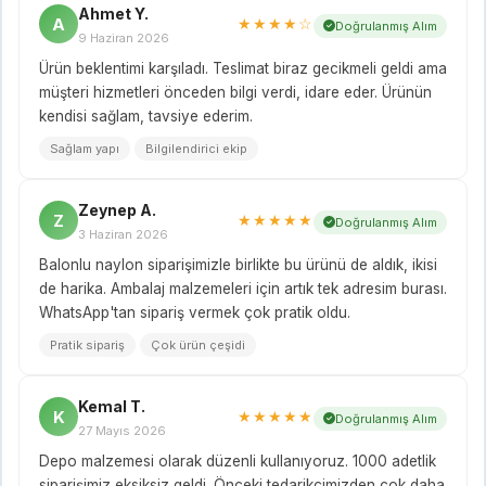
Ahmet Y.
A
★★★★☆
Doğrulanmış Alım
9 Haziran 2026
Ürün beklentimi karşıladı. Teslimat biraz gecikmeli geldi ama
müşteri hizmetleri önceden bilgi verdi, idare eder. Ürünün
kendisi sağlam, tavsiye ederim.
Sağlam yapı
Bilgilendirici ekip
Zeynep A.
Z
★★★★★
Doğrulanmış Alım
3 Haziran 2026
Balonlu naylon siparişimizle birlikte bu ürünü de aldık, ikisi
de harika. Ambalaj malzemeleri için artık tek adresim burası.
WhatsApp'tan sipariş vermek çok pratik oldu.
Pratik sipariş
Çok ürün çeşidi
Kemal T.
K
★★★★★
Doğrulanmış Alım
27 Mayıs 2026
Depo malzemesi olarak düzenli kullanıyoruz. 1000 adetlik
siparişimiz eksiksiz geldi. Önceki tedarikçimizden çok daha