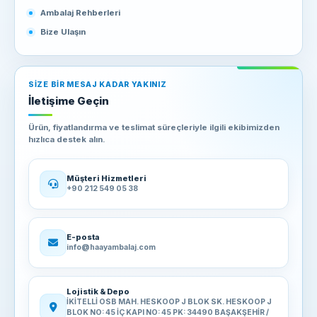
Ambalaj Rehberleri
Bize Ulaşın
SIZE BIR MESAJ KADAR YAKINIZ
İletişime Geçin
Ürün, fiyatlandırma ve teslimat süreçleriyle ilgili ekibimizden
hızlıca destek alın.
Müşteri Hizmetleri
+90 212 549 05 38
E-posta
info@haayambalaj.com
Lojistik & Depo
İKİTELLİ OSB MAH. HESKOOP J BLOK SK. HESKOOP J
BLOK NO: 45 İÇ KAPI NO: 45 PK: 34490 BAŞAKŞEHİR /