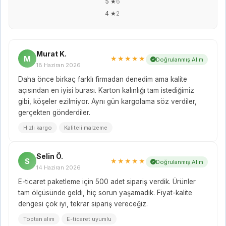
5 ★
6
4 ★
2
Murat K.
M
★★★★★
Doğrulanmış Alım
18 Haziran 2026
Daha önce birkaç farklı firmadan denedim ama kalite
açısından en iyisi burası. Karton kalınlığı tam istediğimiz
gibi, köşeler ezilmiyor. Aynı gün kargolama söz verdiler,
gerçekten gönderdiler.
Hızlı kargo
Kaliteli malzeme
Selin Ö.
S
★★★★★
Doğrulanmış Alım
14 Haziran 2026
E-ticaret paketleme için 500 adet sipariş verdik. Ürünler
tam ölçüsünde geldi, hiç sorun yaşamadık. Fiyat-kalite
dengesi çok iyi, tekrar sipariş vereceğiz.
Toptan alım
E-ticaret uyumlu