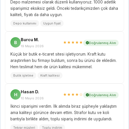
Depo malzemesi olarak düzenli kullanıyoruz. 1000 adetlik
siparişimiz eksiksiz geldi. Önceki tedarikçimizden çok daha
kaliteli, fiyatı da daha uygun.
Depo kullanımı
Uygun fiyat
Burcu M.
B
★★★★★
Doğrulanmış Alım
19 Mayıs 2026
Küçük bir butik e-ticaret sitesi işletiyorum. Kraft kutu
araştırırken bu firmayı buldum, sonra bu ürünü de ekledim.
Hem teslimat hem de ürün kalitesi mükemmel.
Butik işletme
Kraft kalitesi
Hasan D.
H
★★★★☆
Doğrulanmış Alım
10 Mayıs 2026
İkinci siparişimi verdim. İlk alımda biraz şüpheyle yaklaştım
ama kaliteyi görünce devam ettim. Strafor kutu ve koli
bantıyla birlikte aldım, toplu sipariş indirimi de uygulandı.
Tekrar müşteri
Toplu indirim