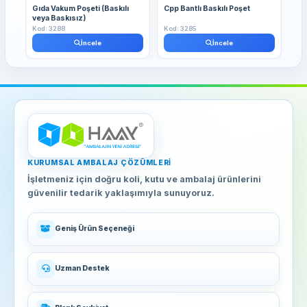
Gıda Vakum Poşeti (Baskılı
Cpp Bantlı Baskılı Poşet
OPP
veya Baskısız)
Kod: 3288
Kod: 3285
Kod
İncele
İncele
KURUMSAL AMBALAJ ÇÖZÜMLERI
İşletmeniz için doğru koli, kutu ve ambalaj ürünlerini
güvenilir tedarik yaklaşımıyla sunuyoruz.
Geniş Ürün Seçeneği
Uzman Destek