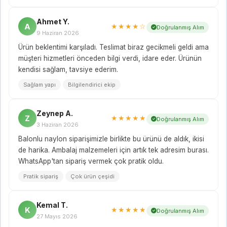
Ahmet Y.
A
★★★★☆
Doğrulanmış Alım
9 Haziran 2026
Ürün beklentimi karşıladı. Teslimat biraz gecikmeli geldi ama
müşteri hizmetleri önceden bilgi verdi, idare eder. Ürünün
kendisi sağlam, tavsiye ederim.
Sağlam yapı
Bilgilendirici ekip
Zeynep A.
Z
★★★★★
Doğrulanmış Alım
3 Haziran 2026
Balonlu naylon siparişimizle birlikte bu ürünü de aldık, ikisi
de harika. Ambalaj malzemeleri için artık tek adresim burası.
WhatsApp'tan sipariş vermek çok pratik oldu.
Pratik sipariş
Çok ürün çeşidi
Kemal T.
K
★★★★★
Doğrulanmış Alım
27 Mayıs 2026