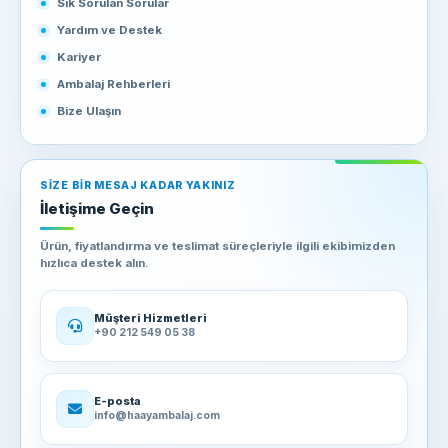
Sık Sorulan Sorular
Yardım ve Destek
Kariyer
Ambalaj Rehberleri
Bize Ulaşın
SIZE BIR MESAJ KADAR YAKINIZ
İletişime Geçin
Ürün, fiyatlandırma ve teslimat süreçleriyle ilgili ekibimizden
hızlıca destek alın.
Müşteri Hizmetleri
+90 212 549 05 38
E-posta
info@haayambalaj.com