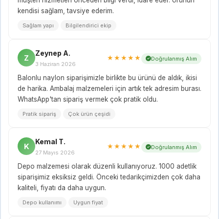
kendisi sağlam, tavsiye ederim.
Sağlam yapı
Bilgilendirici ekip
Zeynep A.
Z
★★★★★
Doğrulanmış Alım
3 Haziran 2026
Balonlu naylon siparişimizle birlikte bu ürünü de aldık, ikisi
de harika. Ambalaj malzemeleri için artık tek adresim burası.
WhatsApp'tan sipariş vermek çok pratik oldu.
Pratik sipariş
Çok ürün çeşidi
Kemal T.
K
★★★★★
Doğrulanmış Alım
27 Mayıs 2026
Depo malzemesi olarak düzenli kullanıyoruz. 1000 adetlik
siparişimiz eksiksiz geldi. Önceki tedarikçimizden çok daha
kaliteli, fiyatı da daha uygun.
Depo kullanımı
Uygun fiyat