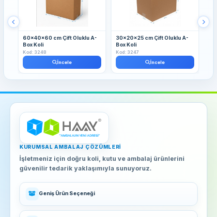
60x40x60 cm Çift Oluklu A-
30x20x25 cm Çift Oluklu A-
30
Box Koli
Box Koli
Box
Kod: 3248
Kod: 3247
Kod
İncele
İncele
KURUMSAL AMBALAJ ÇÖZÜMLERI
İşletmeniz için doğru koli, kutu ve ambalaj ürünlerini
güvenilir tedarik yaklaşımıyla sunuyoruz.
Geniş Ürün Seçeneği