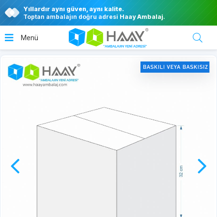
Yıllardır aynı güven, aynı kalite.
Toptan ambalajın doğru adresi
Haay Ambalaj
.