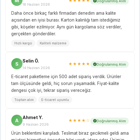
M
★★★★★
Doğrulanmış Alım
18 Haziran 2026
Daha önce birkaç farklı firmadan denedim ama kalite
açısından en iyisi burası. Karton kalınlığı tam istediğimiz
gibi, köşeler ezilmiyor. Aynı gün kargolama söz verdiler,
gerçekten gönderdiler.
Hızlı kargo
Kaliteli malzeme
Selin Ö.
S
★★★★★
Doğrulanmış Alım
14 Haziran 2026
E-ticaret paketleme için 500 adet sipariş verdik. Ürünler
tam ölçüsünde geldi, hiç sorun yaşamadık. Fiyat-kalite
dengesi çok iyi, tekrar sipariş vereceğiz.
Toptan alım
E-ticaret uyumlu
Ahmet Y.
A
★★★★☆
Doğrulanmış Alım
9 Haziran 2026
Ürün beklentimi karşıladı. Teslimat biraz gecikmeli geldi ama
müşteri hizmetleri önceden bilgi verdi, idare eder. Ürünün