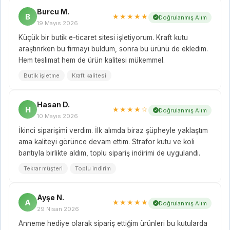
Burcu M.
B
★★★★★
Doğrulanmış Alım
19 Mayıs 2026
Küçük bir butik e-ticaret sitesi işletiyorum. Kraft kutu
araştırırken bu firmayı buldum, sonra bu ürünü de ekledim.
Hem teslimat hem de ürün kalitesi mükemmel.
Butik işletme
Kraft kalitesi
Hasan D.
H
★★★★☆
Doğrulanmış Alım
10 Mayıs 2026
İkinci siparişimi verdim. İlk alımda biraz şüpheyle yaklaştım
ama kaliteyi görünce devam ettim. Strafor kutu ve koli
bantıyla birlikte aldım, toplu sipariş indirimi de uygulandı.
Tekrar müşteri
Toplu indirim
Ayşe N.
A
★★★★★
Doğrulanmış Alım
29 Nisan 2026
Anneme hediye olarak sipariş ettiğim ürünleri bu kutularda