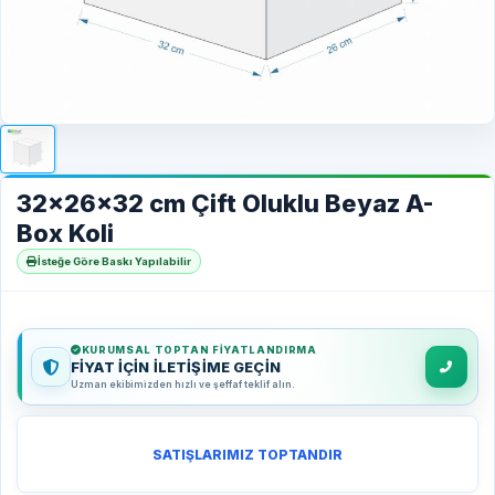
32x26x32 cm Çift Oluklu Beyaz A-
Box Koli
İsteğe Göre Baskı Yapılabilir
KURUMSAL TOPTAN FIYATLANDIRMA
FİYAT İÇİN İLETİŞİME GEÇİN
Uzman ekibimizden hızlı ve şeffaf teklif alın.
SATIŞLARIMIZ TOPTANDIR