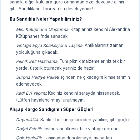
sandık, diğer kutulara göre ormandan özel davetiye almış
gibi! Sandıkların Thoreau'su desek yeridir!
Bu Sandıkla Neler Yapabilirsiniz?
Mini Kütüphane Oluşturma
: Kitaplarınız kendini Alexandria
Kütüphanesi'nde sanacak.
Vintage Eşya Koleksiyonu Taşıma
: Antikalarınız zaman
yolculuğuna çıkacak.
Piknik Seti Hazırlama
: Tüm piknik malzemeleriniz tek bir
yerde, üstelik oturacak yeriniz de hazır!
Sürpriz Hediye Paketi
: İçinden ne çıkacağını kimse tahmin
edemeyecek.
Kedi Evi Yapımı
: Kediniz kendini sarayda hissedecek.
(Lütfen havalandırmayı unutmayın!)
Ahşap Kargo Sandığının Süper Güçleri
Dayanıklılık
: Sanki Thor'un çekicinden yapılmış gibi güçlü!
Doğal Estetik
: Instagram filtresiz bile vintage görünür.
Çok Yönlülük
: Taşımadan depolamaya, masadan