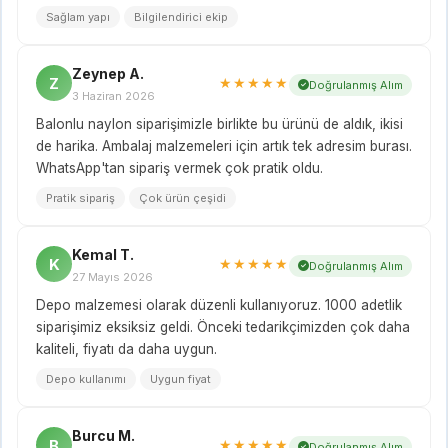
Sağlam yapı
Bilgilendirici ekip
Zeynep A.
Z
★★★★★
Doğrulanmış Alım
3 Haziran 2026
Balonlu naylon siparişimizle birlikte bu ürünü de aldık, ikisi
de harika. Ambalaj malzemeleri için artık tek adresim burası.
WhatsApp'tan sipariş vermek çok pratik oldu.
Pratik sipariş
Çok ürün çeşidi
Kemal T.
K
★★★★★
Doğrulanmış Alım
27 Mayıs 2026
Depo malzemesi olarak düzenli kullanıyoruz. 1000 adetlik
siparişimiz eksiksiz geldi. Önceki tedarikçimizden çok daha
kaliteli, fiyatı da daha uygun.
Depo kullanımı
Uygun fiyat
Burcu M.
B
★★★★★
Doğrulanmış Alım