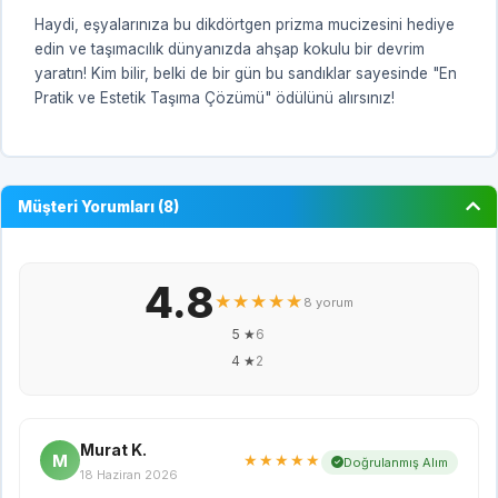
Haydi, eşyalarınıza bu dikdörtgen prizma mucizesini hediye
edin ve taşımacılık dünyanızda ahşap kokulu bir devrim
yaratın! Kim bilir, belki de bir gün bu sandıklar sayesinde "En
Pratik ve Estetik Taşıma Çözümü" ödülünü alırsınız!
Müşteri Yorumları (8)
4.8
★★★★★
8 yorum
5 ★
6
4 ★
2
Murat K.
M
★★★★★
Doğrulanmış Alım
18 Haziran 2026