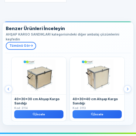
Benzer Ürünleri İnceleyin
AHŞAP KARGO SANDIKLARI kategorisindeki diğer ambalaj çözümlerini
keşfedin
Tümünü Gör
40x30x30 cm Ahşap Kargo
40x30x40 cm Ahşap Kargo
40
Sandığı
Sandığı
Sa
Kod: 3114
Kod: 3113
Kod
İncele
İncele