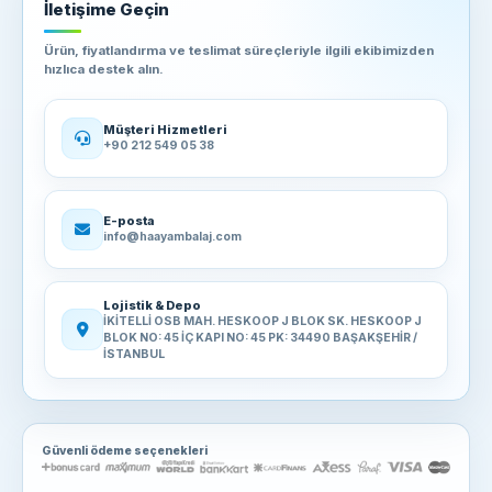
İletişime Geçin
Ürün, fiyatlandırma ve teslimat süreçleriyle ilgili ekibimizden
hızlıca destek alın.
Müşteri Hizmetleri
+90 212 549 05 38
E-posta
info@haayambalaj.com
Lojistik & Depo
İKİTELLİ OSB MAH. HESKOOP J BLOK SK. HESKOOP J
BLOK NO: 45 İÇ KAPI NO: 45 PK: 34490 BAŞAKŞEHİR /
İSTANBUL
Güvenli ödeme seçenekleri