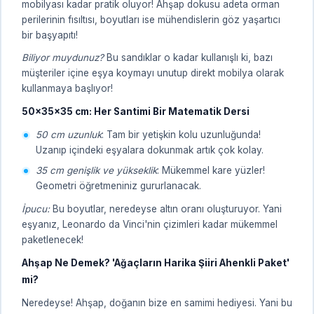
mobilyası kadar pratik oluyor! Ahşap dokusu adeta orman
perilerinin fısıltısı, boyutları ise mühendislerin göz yaşartıcı
bir başyapıtı!
Biliyor muydunuz?
Bu sandıklar o kadar kullanışlı ki, bazı
müşteriler içine eşya koymayı unutup direkt mobilya olarak
kullanmaya başlıyor!
50x35x35 cm: Her Santimi Bir Matematik Dersi
50 cm uzunluk
: Tam bir yetişkin kolu uzunluğunda!
Uzanıp içindeki eşyalara dokunmak artık çok kolay.
35 cm genişlik ve yükseklik
: Mükemmel kare yüzler!
Geometri öğretmeniniz gururlanacak.
İpucu:
Bu boyutlar, neredeyse altın oranı oluşturuyor. Yani
eşyanız, Leonardo da Vinci'nin çizimleri kadar mükemmel
paketlenecek!
Ahşap Ne Demek? 'Ağaçların Harika Şiiri Ahenkli Paket'
mi?
Neredeyse! Ahşap, doğanın bize en samimi hediyesi. Yani bu