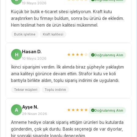
19 Mayıs 2026
Küçük bir butik e-ticaret sitesi işletiyorum. Kraft kutu
araştırırken bu firmayı buldum, sonra bu ürünü de ekledim.
Hem teslimat hem de ürün kalitesi mükemmel.
Butik işletme
Kraft kalitesi
Hasan D.
H
★★★★☆
Doğrulanmış Alım
10 Mayıs 2026
İkinci siparişimi verdim. İlk alımda biraz şüpheyle yaklaştım
ama kaliteyi görünce devam ettim. Strafor kutu ve koli
bantıyla birlikte aldım, toplu sipariş indirimi de uygulandı.
Tekrar müşteri
Toplu indirim
Ayşe N.
A
★★★★★
Doğrulanmış Alım
29 Nisan 2026
Anneme hediye olarak sipariş ettiğim ürünleri bu kutularda
gönderdim, çok şık durdu. Baskı seçeneği de var diyorlar,
bir sonraki siparişte logolu deneceğim.