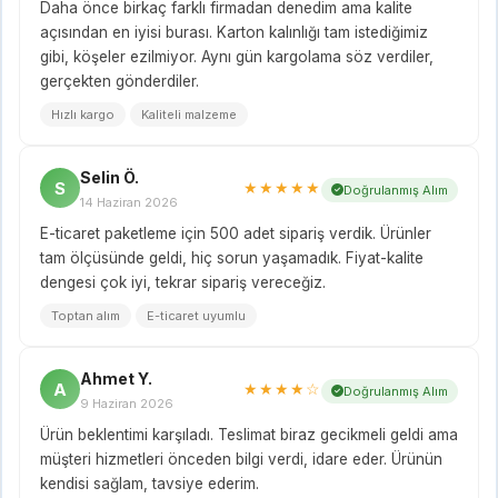
Daha önce birkaç farklı firmadan denedim ama kalite
açısından en iyisi burası. Karton kalınlığı tam istediğimiz
gibi, köşeler ezilmiyor. Aynı gün kargolama söz verdiler,
gerçekten gönderdiler.
Hızlı kargo
Kaliteli malzeme
Selin Ö.
S
★★★★★
Doğrulanmış Alım
14 Haziran 2026
E-ticaret paketleme için 500 adet sipariş verdik. Ürünler
tam ölçüsünde geldi, hiç sorun yaşamadık. Fiyat-kalite
dengesi çok iyi, tekrar sipariş vereceğiz.
Toptan alım
E-ticaret uyumlu
Ahmet Y.
A
★★★★☆
Doğrulanmış Alım
9 Haziran 2026
Ürün beklentimi karşıladı. Teslimat biraz gecikmeli geldi ama
müşteri hizmetleri önceden bilgi verdi, idare eder. Ürünün
kendisi sağlam, tavsiye ederim.