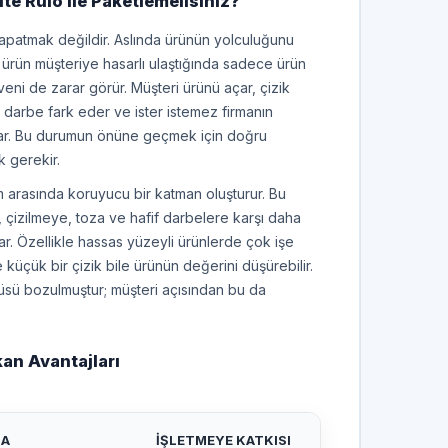
lte Rulo ile Paketlemelisiniz?
patmak değildir. Aslında ürünün yolculuğunu
r ürün müşteriye hasarlı ulaştığında sadece ürün
ni de zarar görür. Müşteri ürünü açar, çizik
r darbe fark eder ve ister istemez firmanın
lar. Bu durumun önüne geçmek için doğru
 gerekir.
am arasında koruyucu bir katman oluşturur. Bu
çizilmeye, toza ve hafif darbelere karşı daha
ar. Özellikle hassas yüzeyli ürünlerde çok işe
küçük bir çizik bile ürünün değerini düşürebilir.
sü bozulmuştur; müşteri açısından bu da
kan Avantajları
MA
İŞLETMEYE KATKISI