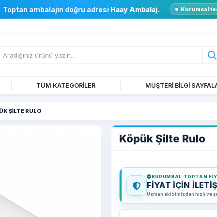
Toptan ambalajın doğru adresi
Haay Ambalaj
.
Kurumsal te
TÜM KATEGORİLER
MÜŞTERİ BİLGİ SAYFAL
ÜK ŞILTE RULO
Köpük Şilte Rulo
KURUMSAL TOPTAN FI
FİYAT İÇİN İLETİ
Uzman ekibimizden hızlı ve şeff