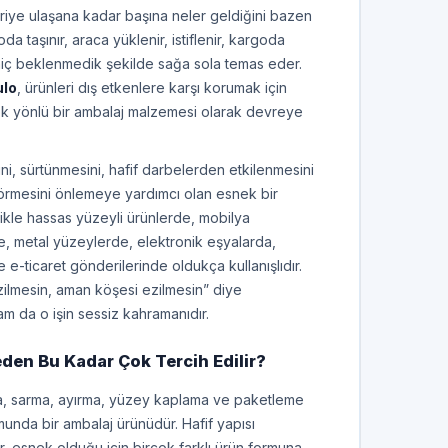
riye ulaşana kadar başına neler geldiğini bazen
a taşınır, araca yüklenir, istiflenir, kargoda
iç beklenmedik şekilde sağa sola temas eder.
ulo
, ürünleri dış etkenlere karşı korumak için
 çok yönlü bir ambalaj malzemesi olarak devreye
sini, sürtünmesini, hafif darbelerden etkilenmesini
görmesini önlemeye yardımcı olan esnek bir
ikle hassas yüzeyli ürünlerde, mobilya
e, metal yüzeylerde, elektronik eşyalarda,
e-ticaret gönderilerinde oldukça kullanışlıdır.
zilmesin, aman köşesi ezilmesin” diye
am da o işin sessiz kahramanıdır.
eden Bu Kadar Çok Tercih Edilir?
uma, sarma, ayırma, yüzey kaplama ve paketleme
munda bir ambalaj ürünüdür. Hafif yapısı
r, esnek olduğu için birçok farklı ürün formuna