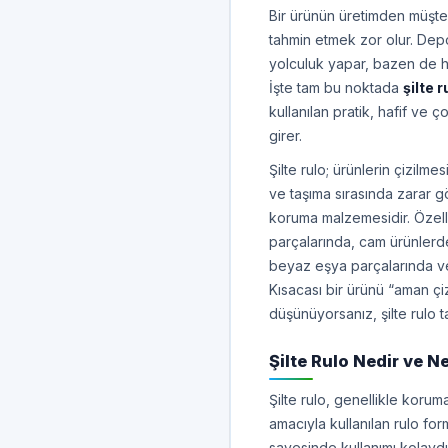
Bir ürünün üretimden müşte
tahmin etmek zor olur. Depod
yolculuk yapar, bazen de h
İşte tam bu noktada
şilte r
kullanılan pratik, hafif ve
girer.
Şilte rulo; ürünlerin çizilme
ve taşıma sırasında zarar 
koruma malzemesidir. Özell
parçalarında, cam ürünlerd
beyaz eşya parçalarında ve 
Kısacası bir ürünü “aman çi
düşünüyorsanız, şilte rulo t
Şilte Rulo Nedir ve N
Şilte rulo, genellikle kor
amacıyla kullanılan rulo for
sayesinde kullanımı kolaydı