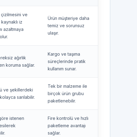
 çizilmesini ve
Ürün müşteriye daha
kaynaklı iz
temiz ve sorunsuz
nı azaltmaya
ulaşır.
olur.
Kargo ve taşıma
eksiz ağırlık
süreçlerinde pratik
n koruma sağlar.
kullanım sunar.
Tek bir malzeme ile
çü ve şekillerdeki
birçok ürün grubu
olayca sarılabilir.
paketlenebilir.
göre istenen
Fire kontrolü ve hızlı
esilerek
paketleme avantajı
lir.
sağlar.