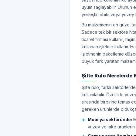
uyum sağlayabilir. Ürünün etr
yerleştirilebilir veya yüzey 
Bu malzemenin en güzel tara
Sadece tek bir sektöre hitap
ticaret firması kullanır, taşı
kullanan işletme kullanır. 
işletmenin paketleme düzen
büyük fark yaratan malzemele
Şilte Rulo Nerelerde K
Şilte rulo, farklı sektörle
kullanılabilir. Özellikle yü
sırasında birbirine temas 
gereken ürünlerde oldukça e
Mobilya sektöründe:
M
yüzey ve lake ürünlerin 
Cam ve ayna ürünleri