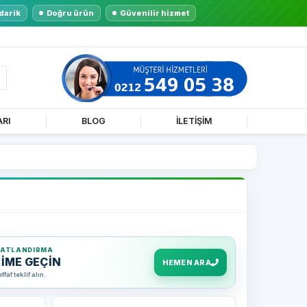
darik
Doğru ürün
Güvenilir hizmet
ARI
BLOG
İLETİŞİM
YATLANDIRMA
ŞİME GEÇİN
HEMEN ARA
af teklif alın.