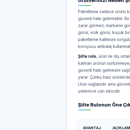
Ürünlerinizi Neden Şi
Paketleme sadece ürünü ka
güvenli hale getirmektir. Bi
zarar görmez; markanın güve
görür, ezik görür, küçük bi
paketleme kalitesini sorgu
koruyucu ambalaj kullanmak
Şilte rulo
, ürün ile dış ort
katman ürünün sürtünmeye, 
güvenli hale gelmesini sağl
yarar. Çünkü bazı ürünlerde 
Ürün sağlamdır ama görüntü
yeterince can sıkıcıdır.
Şilte Rulonun Öne Çı
AVANTAJ
AÇIKLA