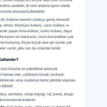
afına sarılabilir, iki ürün arasına ayırıcı olarak
koruma amacıyla kullanılabilir.
fı, kullanım alanının oldukça geniş olmasıdır.
 etmez. Mobilyacı kullanır, camcı kullanır, e-
macılık yapan firma kullanır, üretici kullanır, depo
Hatta bazen bir bakarsınız, ürünü korumaktan çok
ini kurtarmış. Böyle küçük ama işin içinde çok
r vardır, şilte rulo da onlardan biridir.
ullanılır?
rde ürün koruma ve paketleme amacıyla
zeyi hassas olan, çizilmeye müsait, sevkiyat
edebilecek veya müşteriye temiz şekilde ulaşması
tkilidir.
asa, sandalye, dolap kapağı, raf, panel, ahşap
korunmasında kullanılır.
nde:
Cam levha, ayna, vitrin camı ve dekoratif