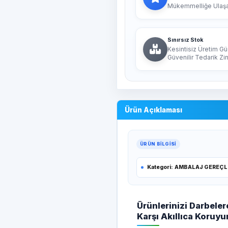
Mükemmelliğe Ulaşan
Sınırsız Stok
Kesintisiz Üretim Gü
Güvenilir Tedarik Zin
Ürün Açıklaması
ÜRÜN BILGISI
Kategori:
AMBALAJ GEREÇL
Ürünlerinizi Darbeler
Karşı Akıllıca Koruyu