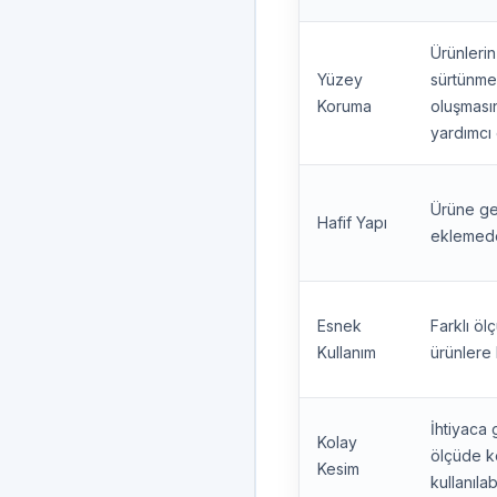
Ürünlerin
Yüzey
sürtünme 
Koruma
oluşması
yardımcı 
Ürüne ger
Hafif Yapı
eklemede
Esnek
Farklı öl
Kullanım
ürünlere k
İhtiyaca 
Kolay
ölçüde k
Kesim
kullanılabi