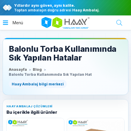
Yıllardır aynı güven, aynı kalite.
Toptan ambalajın doğru adresi
Haay Ambalaj
.
Balonlu Torba Kullanımında
Sık Yapılan Hatalar
Anasayfa
Blog
Balonlu Torba Kullanımında Sık Yapılan Hat
HAAY AMBALAJ ÇÖZÜMLERI
Bu içerikle ilgili ürünler