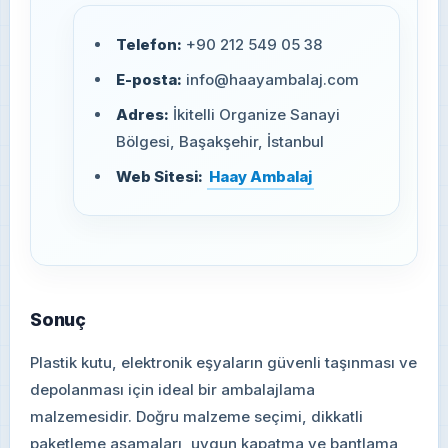
Telefon:
+90 212 549 05 38
E-posta:
info@haayambalaj.com
Adres:
İkitelli Organize Sanayi
Bölgesi, Başakşehir, İstanbul
Web Sitesi:
Haay Ambalaj
Sonuç
Plastik kutu, elektronik eşyaların güvenli taşınması ve
depolanması için ideal bir ambalajlama
malzemesidir. Doğru malzeme seçimi, dikkatli
paketleme aşamaları, uygun kapatma ve bantlama,