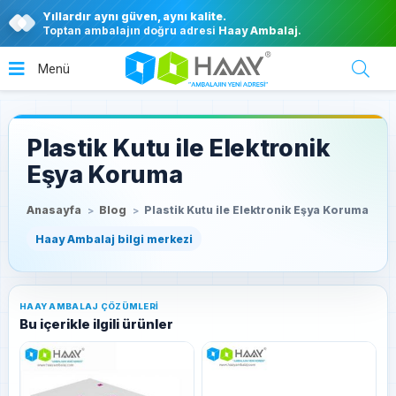
Yıllardır aynı güven, aynı kalite.
Toptan ambalajın doğru adresi
Haay Ambalaj
.
Plastik Kutu ile Elektronik
Eşya Koruma
Anasayfa
Blog
Plastik Kutu ile Elektronik Eşya Koruma
HAAY AMBALAJ ÇÖZÜMLERI
Bu içerikle ilgili ürünler