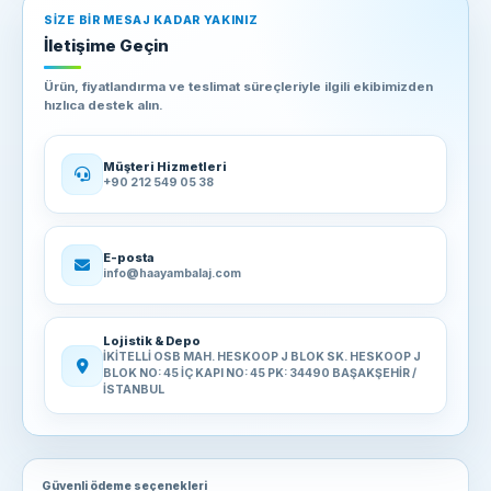
SIZE BIR MESAJ KADAR YAKINIZ
İletişime Geçin
Ürün, fiyatlandırma ve teslimat süreçleriyle ilgili ekibimizden
hızlıca destek alın.
Müşteri Hizmetleri
+90 212 549 05 38
E-posta
info@haayambalaj.com
Lojistik & Depo
İKİTELLİ OSB MAH. HESKOOP J BLOK SK. HESKOOP J
BLOK NO: 45 İÇ KAPI NO: 45 PK: 34490 BAŞAKŞEHİR /
İSTANBUL
Güvenli ödeme seçenekleri