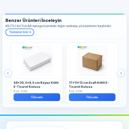
Benzer Ürünleri İnceleyin
KİLİTLİ KUTULAR kategorisindeki diğer ambalaj çözümlerini keşfedin
Tümünü Gör
48x30,5x8,5 cm Beyaz Kilitli
17x11x13 cm Kraft Kilitli E-
13
E-Ticaret Kutusu
Ticaret Kutusu
Kut
Kod: 3283
Kod: 3282
Kod
İncele
İncele