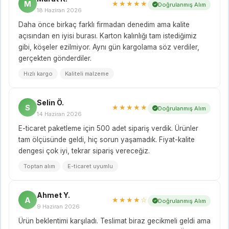
M
★★★★★
Doğrulanmış Alım
18 Haziran 2026
Daha önce birkaç farklı firmadan denedim ama kalite
açısından en iyisi burası. Karton kalınlığı tam istediğimiz
gibi, köşeler ezilmiyor. Aynı gün kargolama söz verdiler,
gerçekten gönderdiler.
Hızlı kargo
Kaliteli malzeme
Selin Ö.
S
★★★★★
Doğrulanmış Alım
14 Haziran 2026
E-ticaret paketleme için 500 adet sipariş verdik. Ürünler
tam ölçüsünde geldi, hiç sorun yaşamadık. Fiyat-kalite
dengesi çok iyi, tekrar sipariş vereceğiz.
Toptan alım
E-ticaret uyumlu
Ahmet Y.
A
★★★★☆
Doğrulanmış Alım
9 Haziran 2026
Ürün beklentimi karşıladı. Teslimat biraz gecikmeli geldi ama