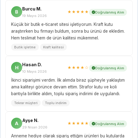
Burcu M.
B
★★★★★
Doğrulanmış Alım
19 Mayıs 2026
Küçük bir butik e-ticaret sitesi işletiyorum. Kraft kutu
araştırırken bu firmayı buldum, sonra bu ürünü de ekledim.
Hem teslimat hem de ürün kalitesi mükemmel.
Butik işletme
Kraft kalitesi
Hasan D.
H
★★★★☆
Doğrulanmış Alım
10 Mayıs 2026
İkinci siparişimi verdim. İlk alımda biraz şüpheyle yaklaştım
ama kaliteyi görünce devam ettim. Strafor kutu ve koli
bantıyla birlikte aldım, toplu sipariş indirimi de uygulandı.
Tekrar müşteri
Toplu indirim
Ayşe N.
A
★★★★★
Doğrulanmış Alım
29 Nisan 2026
Anneme hediye olarak sipariş ettiğim ürünleri bu kutularda