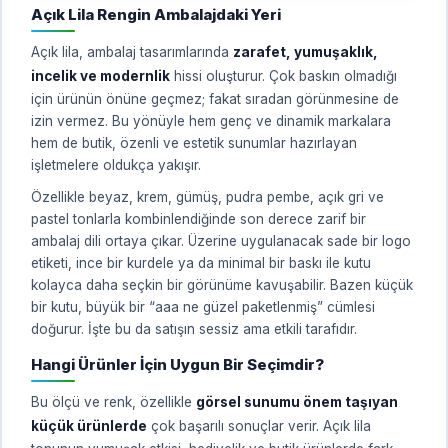
Açık Lila Rengin Ambalajdaki Yeri
Açık lila, ambalaj tasarımlarında
zarafet, yumuşaklık,
incelik ve modernlik
hissi oluşturur. Çok baskın olmadığı
için ürünün önüne geçmez; fakat sıradan görünmesine de
izin vermez. Bu yönüyle hem genç ve dinamik markalara
hem de butik, özenli ve estetik sunumlar hazırlayan
işletmelere oldukça yakışır.
Özellikle beyaz, krem, gümüş, pudra pembe, açık gri ve
pastel tonlarla kombinlendiğinde son derece zarif bir
ambalaj dili ortaya çıkar. Üzerine uygulanacak sade bir logo
etiketi, ince bir kurdele ya da minimal bir baskı ile kutu
kolayca daha seçkin bir görünüme kavuşabilir. Bazen küçük
bir kutu, büyük bir “aaa ne güzel paketlenmiş” cümlesi
doğurur. İşte bu da satışın sessiz ama etkili tarafıdır.
Hangi Ürünler İçin Uygun Bir Seçimdir?
Bu ölçü ve renk, özellikle
görsel sunumu önem taşıyan
küçük ürünlerde
çok başarılı sonuçlar verir. Açık lila