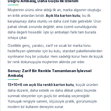
Doğru Ambalaj, Daha Güçlü İlk İzlenim
Müşterinin ürünü eline aldığı ilk an, marka algısının oluştuğu
en kritik anlardan biridir.
Açık lila karton kutu
, bu ilk
karşılaşmayı daha olumlu ve daha özel hale getirebilir. Ürün
pahalı olmak zorunda değildir; ama özenli sunulduğunda
daha değerli hissedilir. İşte iyi ambalajın farkı tam burada
ortaya çıkar.
Özellikle genç, yaratıcı, zarif ve sıcak bir marka tonu
hedefleyen işletmeler için bu kutu, standart paketlemelerden
sıyrılmanın hoş bir yoludur. Hem sadeliği korur hem de küçük
bir renk dokunuşuyla müşterinin aklında yer eder.
Sonuç: Zarif Bir Renkle Tamamlanan İşlevsel
Ambalaj
13x10x6 cm açık lila renkli karton kutu
, küçük ürünleri
daha düzenli, daha estetik ve daha dikkat çekici biçimde
sunmak isteyenler için güçlü bir ambalaj seçeneğidir.
Yumuşak rengiyle samimi, ölçüsüyle pratik, görünümüyle
modern bir kullanım deneyimi sunar.