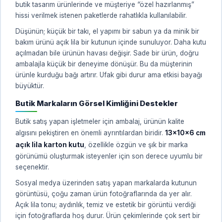
butik tasarım ürünlerinde ve müşteriye “özel hazırlanmış”
hissi verilmek istenen paketlerde rahatlıkla kullanılabilir.
Düşünün; küçük bir takı, el yapımı bir sabun ya da minik bir
bakım ürünü açık lila bir kutunun içinde sunuluyor. Daha kutu
açılmadan bile ürünün havası değişir. Sade bir ürün, doğru
ambalajla küçük bir deneyime dönüşür. Bu da müşterinin
ürünle kurduğu bağı artırır. Ufak gibi durur ama etkisi bayağı
büyüktür.
Butik Markaların Görsel Kimliğini Destekler
Butik satış yapan işletmeler için ambalaj, ürünün kalite
algısını pekiştiren en önemli ayrıntılardan biridir.
13x10x6 cm
açık lila karton kutu
, özellikle özgün ve şık bir marka
görünümü oluşturmak isteyenler için son derece uyumlu bir
seçenektir.
Sosyal medya üzerinden satış yapan markalarda kutunun
görüntüsü, çoğu zaman ürün fotoğraflarında da yer alır.
Açık lila tonu; aydınlık, temiz ve estetik bir görüntü verdiği
için fotoğraflarda hoş durur. Ürün çekimlerinde çok sert bir