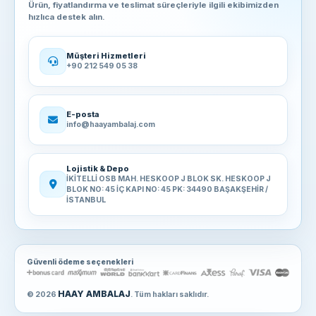
Ürün, fiyatlandırma ve teslimat süreçleriyle ilgili ekibimizden
hızlıca destek alın.
Müşteri Hizmetleri
+90 212 549 05 38
E-posta
info@haayambalaj.com
Lojistik & Depo
İKİTELLİ OSB MAH. HESKOOP J BLOK SK. HESKOOP J
BLOK NO: 45 İÇ KAPI NO: 45 PK: 34490 BAŞAKŞEHİR /
İSTANBUL
Güvenli ödeme seçenekleri
HAAY AMBALAJ
© 2026
. Tüm hakları saklıdır.