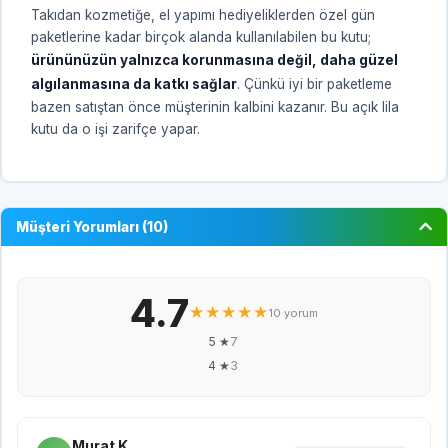
Takıdan kozmetiğe, el yapımı hediyeliklerden özel gün
paketlerine kadar birçok alanda kullanılabilen bu kutu;
ürününüzün yalnızca korunmasına değil, daha güzel
algılanmasına da katkı sağlar
. Çünkü iyi bir paketleme
bazen satıştan önce müşterinin kalbini kazanır. Bu açık lila
kutu da o işi zarifçe yapar.
Müşteri Yorumları (10)
4.7
★★★★★
10 yorum
5 ★
7
4 ★
3
Murat K.