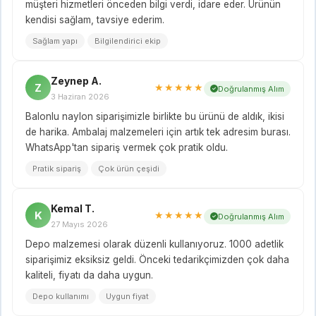
müşteri hizmetleri önceden bilgi verdi, idare eder. Ürünün
kendisi sağlam, tavsiye ederim.
Sağlam yapı
Bilgilendirici ekip
Zeynep A.
Z
★★★★★
Doğrulanmış Alım
3 Haziran 2026
Balonlu naylon siparişimizle birlikte bu ürünü de aldık, ikisi
de harika. Ambalaj malzemeleri için artık tek adresim burası.
WhatsApp'tan sipariş vermek çok pratik oldu.
Pratik sipariş
Çok ürün çeşidi
Kemal T.
K
★★★★★
Doğrulanmış Alım
27 Mayıs 2026
Depo malzemesi olarak düzenli kullanıyoruz. 1000 adetlik
siparişimiz eksiksiz geldi. Önceki tedarikçimizden çok daha
kaliteli, fiyatı da daha uygun.
Depo kullanımı
Uygun fiyat