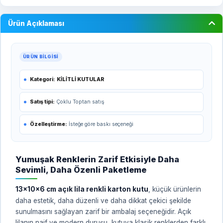
Ürün Açıklaması
ÜRÜN BILGISI
Kategori:
KİLİTLİ KUTULAR
Satış tipi:
Çoklu Toptan satış
Özelleştirme:
İsteğe göre baskı seçeneği
Yumuşak Renklerin Zarif Etkisiyle Daha
Sevimli, Daha Özenli Paketleme
13x10x6 cm açık lila renkli karton kutu
, küçük ürünlerin
daha estetik, daha düzenli ve daha dikkat çekici şekilde
sunulmasını sağlayan zarif bir ambalaj seçeneğidir. Açık
lilanın naif ve modern duruşu, kutuya klasik renklerden farklı,