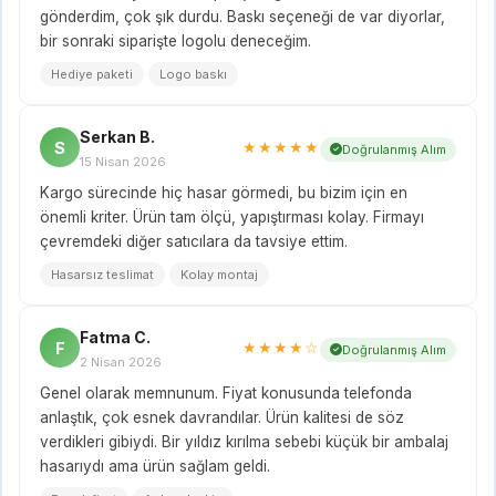
gönderdim, çok şık durdu. Baskı seçeneği de var diyorlar,
bir sonraki siparişte logolu deneceğim.
Hediye paketi
Logo baskı
Serkan B.
S
★★★★★
Doğrulanmış Alım
15 Nisan 2026
Kargo sürecinde hiç hasar görmedi, bu bizim için en
önemli kriter. Ürün tam ölçü, yapıştırması kolay. Firmayı
çevremdeki diğer satıcılara da tavsiye ettim.
Hasarsız teslimat
Kolay montaj
Fatma C.
F
★★★★☆
Doğrulanmış Alım
2 Nisan 2026
Genel olarak memnunum. Fiyat konusunda telefonda
anlaştık, çok esnek davrandılar. Ürün kalitesi de söz
verdikleri gibiydi. Bir yıldız kırılma sebebi küçük bir ambalaj
hasarıydı ama ürün sağlam geldi.