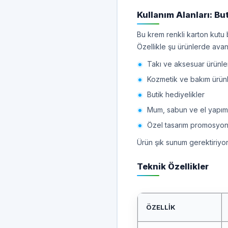
Kullanım Alanları: Bu
Bu krem renkli karton kutu bi
Özellikle şu ürünlerde avant
Takı ve aksesuar ürünle
Kozmetik ve bakım ürünl
Butik hediyelikler
Mum, sabun ve el yapımı
Özel tasarım promosyon 
Ürün şık sunum gerektiriyo
Teknik Özellikler
ÖZELLIK