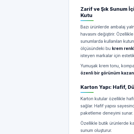
Zarif ve Şık Sunum İç
Kutu
Bazı ürünlerde ambalaj ya
havasını değiştirir. Özellikl
sunumlarda kullanılan kutunu
ölçüsündeki bu
krem renkl
isteyen markalar için estet
Yumuşak krem tonu, kompak
özenli bir görünüm kazan
Karton Yapı: Hafif, Dü
Karton kutular özellikle ha
sağlar. Hafif yapısı sayesi
paketleme deneyimi sunar.
Özellikle butik ürünlerde k
sunum oluşturur.