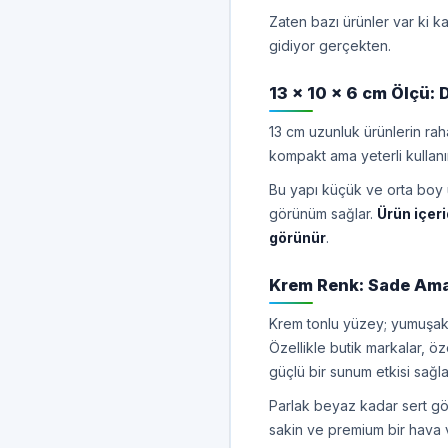
Zaten bazı ürünler var ki 
gidiyor gerçekten.
13 x 10 x 6 cm Ölçü: 
13 cm uzunluk ürünlerin rah
kompakt ama yeterli kullanı
Bu yapı küçük ve orta boy
görünüm sağlar.
Ürün içer
görünür
.
Krem Renk: Sade Am
Krem tonlu yüzey; yumuşak,
Özellikle butik markalar, ö
güçlü bir sunum etkisi sağla
Parlak beyaz kadar sert g
sakin ve premium bir hava v