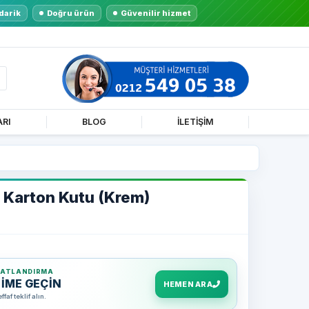
darik
Doğru ürün
Güvenilir hizmet
ARI
BLOG
İLETİŞİM
 Karton Kutu (Krem)
YATLANDIRMA
ŞİME GEÇİN
HEMEN ARA
af teklif alın.