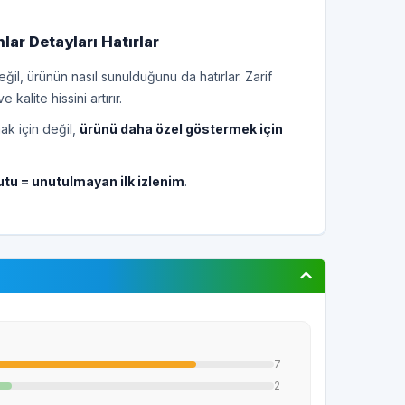
ar Detayları Hatırlar
ğil, ürünün nasıl sunulduğunu da hatırlar. Zarif
alite hissini artırır.
ak için değil,
ürünü daha özel göstermek için
utu = unutulmayan ilk izlenim
.
7
2