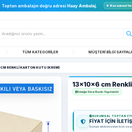
Toptan ambalajın doğru adresi
Haay Ambalaj
.
Kurumsal te
TÜM KATEGORİLER
MÜŞTERİ BİLGİ SAYFAL
 CM RENKLI KARTON KUTU (KREM)
13x10x6 cm Renkli
İsteğe Göre Baskı Yapılabilir
KURUMSAL TOPTAN FI
FİYAT İÇİN İLETİ
Uzman ekibimizden hızlı ve şeff