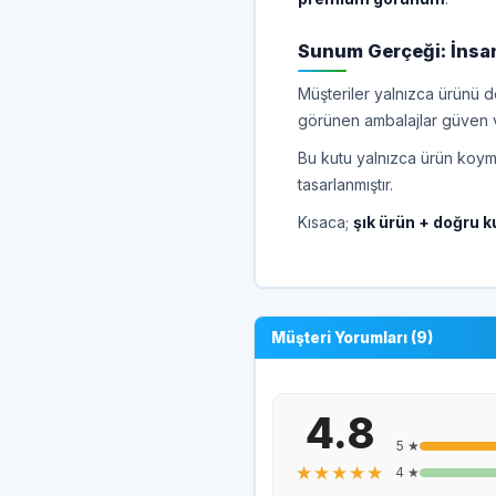
Sunum Gerçeği: İnsanl
Müşteriler yalnızca ürünü de
görünen ambalajlar güven ve k
Bu kutu yalnızca ürün koym
tasarlanmıştır.
Kısaca;
şık ürün + doğru k
Müşteri Yorumları (9)
4.8
5 ★
★★★★★
4 ★