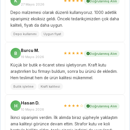
K
★★★★★
Doğrulanmış Alım
27 Mayıs 2026
Depo malzemesi olarak düzenli kullanıyoruz. 1000 adetlik
siparişimiz eksiksiz geldi. Önceki tedarikçimizden çok daha
kaliteli, fiyatı da daha uygun.
Depo kullanımı
Uygun fiyat
Burcu M.
B
★★★★★
Doğrulanmış Alım
19 Mayıs 2026
Küçük bir butik e-ticaret sitesi işletiyorum. Kraft kutu
araştırırken bu firmayı buldum, sonra bu ürünü de ekledim.
Hem teslimat hem de ürün kalitesi mükemmel.
Butik işletme
Kraft kalitesi
Hasan D.
H
★★★★☆
Doğrulanmış Alım
10 Mayıs 2026
İkinci siparişimi verdim. İlk alımda biraz şüpheyle yaklaştım
ama kaliteyi görünce devam ettim. Strafor kutu ve koli