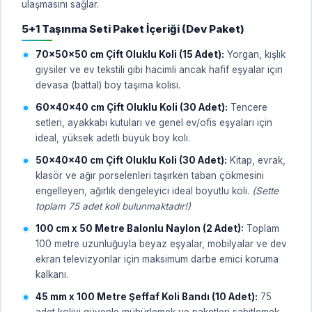
ulaşmasını sağlar.
5+1 Taşınma Seti Paket İçeriği (Dev Paket)
70x50x50 cm Çift Oluklu Koli (15 Adet):
Yorgan, kışlık
giysiler ve ev tekstili gibi hacimli ancak hafif eşyalar için
devasa (battal) boy taşıma kolisi.
60x40x40 cm Çift Oluklu Koli (30 Adet):
Tencere
setleri, ayakkabı kutuları ve genel ev/ofis eşyaları için
ideal, yüksek adetli büyük boy koli.
50x40x40 cm Çift Oluklu Koli (30 Adet):
Kitap, evrak,
klasör ve ağır porselenleri taşırken taban çökmesini
engelleyen, ağırlık dengeleyici ideal boyutlu koli.
(Sette
toplam 75 adet koli bulunmaktadır!)
100 cm x 50 Metre Balonlu Naylon (2 Adet):
Toplam
100 metre uzunluğuyla beyaz eşyalar, mobilyalar ve dev
ekran televizyonlar için maksimum darbe emici koruma
kalkanı.
45 mm x 100 Metre Şeffaf Koli Bandı (10 Adet):
75
adet koliyi güvenle mühürlemek ve paketleri sabitlemek