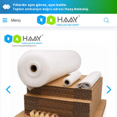
Yıllardır aynı güven, aynı kalite.
Toptan ambalajın doğru adresi
Haay Ambalaj
.