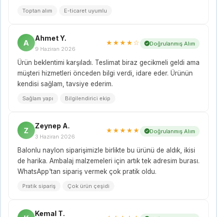
Toptan alım
E-ticaret uyumlu
Ahmet Y.
A
★★★★☆
Doğrulanmış Alım
9 Haziran 2026
Ürün beklentimi karşıladı. Teslimat biraz gecikmeli geldi ama
müşteri hizmetleri önceden bilgi verdi, idare eder. Ürünün
kendisi sağlam, tavsiye ederim.
Sağlam yapı
Bilgilendirici ekip
Zeynep A.
Z
★★★★★
Doğrulanmış Alım
3 Haziran 2026
Balonlu naylon siparişimizle birlikte bu ürünü de aldık, ikisi
de harika. Ambalaj malzemeleri için artık tek adresim burası.
WhatsApp'tan sipariş vermek çok pratik oldu.
Pratik sipariş
Çok ürün çeşidi
Kemal T.