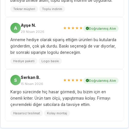
bantıyla birlikte aldım, toplu sipariş indirimi de uygulandı.
Tekrar müşteri
Toplu indirim
Ayşe N.
A
★★★★★
Doğrulanmış Alım
29 Nisan 2026
Anneme hediye olarak sipariş ettiğim ürünleri bu kutularda
gönderdim, çok şık durdu. Baskı seçeneği de var diyorlar,
bir sonraki siparişte logolu deneceğim.
Hediye paketi
Logo baskı
Serkan B.
S
★★★★★
Doğrulanmış Alım
15 Nisan 2026
Kargo sürecinde hiç hasar görmedi, bu bizim için en
önemli kriter. Ürün tam ölçü, yapıştırması kolay. Firmayı
çevremdeki diğer satıcılara da tavsiye ettim.
Hasarsız teslimat
Kolay montaj