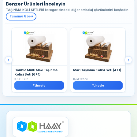
Benzer Ürünleri İnceleyin
TAŞINMA KOLİ SETLERİ kategorisindeki diğer ambalaj çözümlerini keşfedin
Tümünü Gör
Double Multi Maxi Taşınma
Maxi Taşınma Kolisi Seti (4+1)
Max
Kolisi Seti (6+1)
Set
Kod: 3281
Kod: 3279
Kod
İncele
İncele