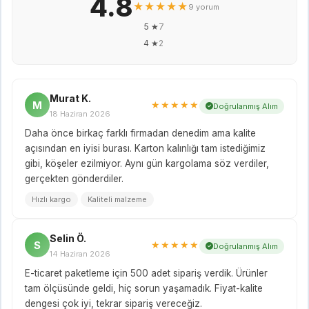
4.8
★★★★★
9 yorum
5 ★
7
4 ★
2
Murat K.
M
★★★★★
Doğrulanmış Alım
18 Haziran 2026
Daha önce birkaç farklı firmadan denedim ama kalite
açısından en iyisi burası. Karton kalınlığı tam istediğimiz
gibi, köşeler ezilmiyor. Aynı gün kargolama söz verdiler,
gerçekten gönderdiler.
Hızlı kargo
Kaliteli malzeme
Selin Ö.
S
★★★★★
Doğrulanmış Alım
14 Haziran 2026
E-ticaret paketleme için 500 adet sipariş verdik. Ürünler
tam ölçüsünde geldi, hiç sorun yaşamadık. Fiyat-kalite
dengesi çok iyi, tekrar sipariş vereceğiz.