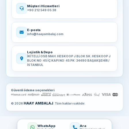
Müşteri Hizmetleri
+90 212 549 05 38
E-posta
info@haayambalaj.com
Lojistik & Depo
İKİTELLİ OSB MAH. HESKOOP J BLOK SK. HESKOOP J
BLOK NO: 45 İÇ KAPI NO: 45 PK: 34490 BAŞAKŞEHİR /
İSTANBUL
Güvenli ödeme seçenekleri
HAAY AMBALAJ
© 2026
. Tüm hakları saklıdır.
WhatsApp
Ara