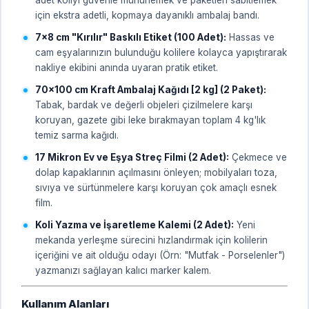
için ekstra adetli, kopmaya dayanıklı ambalaj bandı.
7x8 cm "Kırılır" Baskılı Etiket (100 Adet):
Hassas ve
cam eşyalarınızın bulunduğu kolilere kolayca yapıştırarak
nakliye ekibini anında uyaran pratik etiket.
70x100 cm Kraft Ambalaj Kağıdı [2 kg] (2 Paket):
Tabak, bardak ve değerli objeleri çizilmelere karşı
koruyan, gazete gibi leke bırakmayan toplam 4 kg'lık
temiz sarma kağıdı.
17 Mikron Ev ve Eşya Streç Filmi (2 Adet):
Çekmece ve
dolap kapaklarının açılmasını önleyen; mobilyaları toza,
sıvıya ve sürtünmelere karşı koruyan çok amaçlı esnek
film.
Koli Yazma ve İşaretleme Kalemi (2 Adet):
Yeni
mekanda yerleşme sürecini hızlandırmak için kolilerin
içeriğini ve ait olduğu odayı (Örn: "Mutfak - Porselenler")
yazmanızı sağlayan kalıcı marker kalem.
Kullanım Alanları