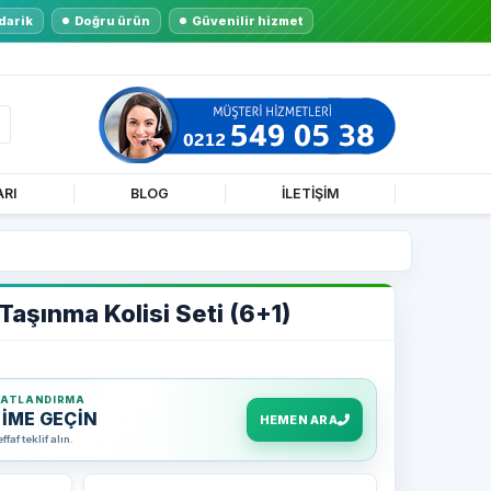
darik
Doğru ürün
Güvenilir hizmet
ARI
BLOG
İLETİŞİM
Taşınma Kolisi Seti (6+1)
YATLANDIRMA
ŞİME GEÇİN
HEMEN ARA
af teklif alın.