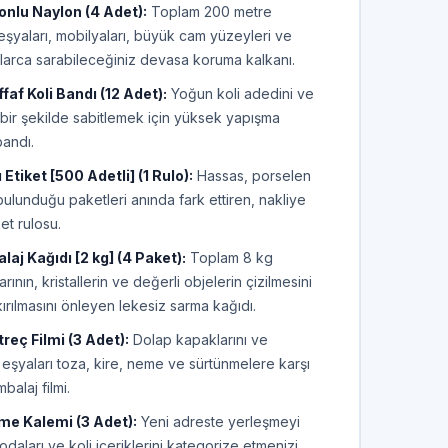
onlu Naylon (4 Adet):
Toplam 200 metre
şyaları, mobilyaları, büyük cam yüzeyleri ve
alarca sarabileceğiniz devasa koruma kalkanı.
af Koli Bandı (12 Adet):
Yoğun koli adedini ve
kı bir şekilde sabitlemek için yüksek yapışma
bandı.
 Etiket [500 Adetli] (1 Rulo):
Hassas, porselen
bulunduğu paketleri anında fark ettiren, nakliye
et rulosu.
j Kağıdı [2 kg] (4 Paket):
Toplam 8 kg
rının, kristallerin ve değerli objelerin çizilmesini
kırılmasını önleyen lekesiz sarma kağıdı.
reç Filmi (3 Adet):
Dolap kapaklarını ve
eşyaları toza, kire, neme ve sürtünmelere karşı
alaj filmi.
me Kalemi (3 Adet):
Yeni adreste yerleşmeyi
daları ve koli içeriklerini kategorize etmenizi