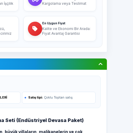
 İşçilik
Kargolama veya Teslimat
En Uygun Fiyat
cü,
Kalite ve Ekonomi Bir Arada:
cirimiz
Fiyat Avantaj Garantisi
LERİ
Satış tipi:
Çoklu Toptan satış
ma Seti (Endüstriyel Devasa Paket)
n, büyük villaların, malikanelerin ve çok