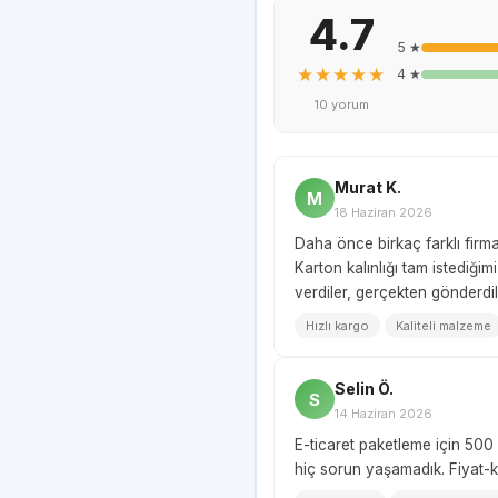
4.7
5 ★
★★★★★
4 ★
10 yorum
Murat K.
M
18 Haziran 2026
Daha önce birkaç farklı firm
Karton kalınlığı tam istediği
verdiler, gerçekten gönderdil
Hızlı kargo
Kaliteli malzeme
Selin Ö.
S
14 Haziran 2026
E-ticaret paketleme için 500 
hiç sorun yaşamadık. Fiyat-ka