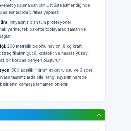
emet yapısına sahiptir. Üst üste istiflendiğinde
şıma esnasında yırtılma yapmaz.
özüm:
İhtiyacınız olan tüm profesyonel
mak yerine, tek pakette toplayarak zaman ve
sağlar.
ği:
200 metrelik balonlu naylon, 8 kg kraft
streç filminin gücü, kırılabilir ve hassas yüzeyli
maz bir koruma bariyeri oluşturur.
syon:
500 adetlik "Kırılır" etiket rulosu ve 3 adet
evasa taşınmalarda bile hangi eşyanın nerede
 belirlenir, karmaşa tamamen önlenir.