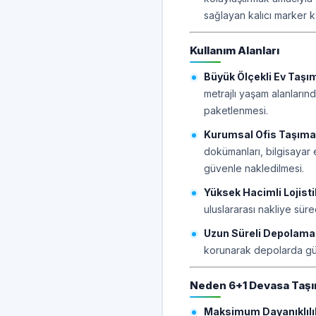
sağlayan kalıcı marker k
Kullanım Alanları
Büyük Ölçekli Ev Taşım
metrajlı yaşam alanların
paketlenmesi.
Kurumsal Ofis Taşımac
dokümanları, bilgisayar e
güvenle nakledilmesi.
Yüksek Hacimli Lojist
uluslararası nakliye süre
Uzun Süreli Depolama
korunarak depolarda güv
Neden 6+1 Devasa Taşın
Maksimum Dayanıklılık