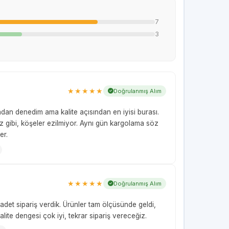
7
3
★★★★★
Doğrulanmış Alım
adan denedim ama kalite açısından en iyisi burası.
miz gibi, köşeler ezilmiyor. Aynı gün kargolama söz
er.
★★★★★
Doğrulanmış Alım
adet sipariş verdik. Ürünler tam ölçüsünde geldi,
lite dengesi çok iyi, tekrar sipariş vereceğiz.