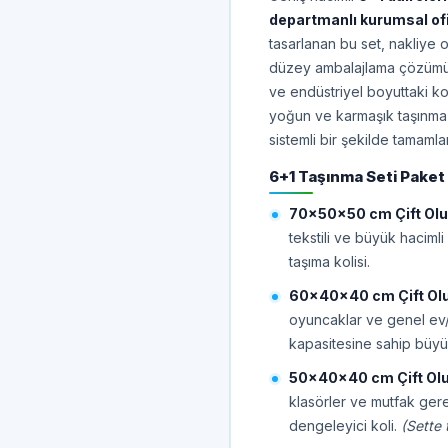
departmanlı kurumsal ofi
tasarlanan bu set, nakliye 
düzey ambalajlama çözümün
ve endüstriyel boyuttaki k
yoğun ve karmaşık taşınma i
sistemli bir şekilde tamamla
6+1 Taşınma Seti Paket 
70x50x50 cm Çift Oluk
tekstili ve büyük hacimli
taşıma kolisi.
60x40x40 cm Çift Oluk
oyuncaklar ve genel ev/
kapasitesine sahip büyü
50x40x40 cm Çift Oluk
klasörler ve mutfak gere
dengeleyici koli.
(Sette 