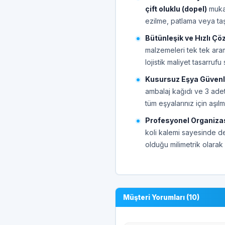
çift oluklu (dopel)
mukav
ezilme, patlama veya ta
Bütünleşik ve Hızlı Ç
malzemeleri tek tek ara
lojistik maliyet tasarrufu 
Kusursuz Eşya Güvenli
ambalaj kağıdı ve 3 adet 
tüm eşyalarınız için aşıl
Profesyonel Organiza
koli kalemi sayesinde d
olduğu milimetrik olarak
Müşteri Yorumları (10)