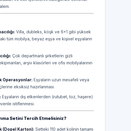
alem.
acılığı:
Villa, dubleks, köşk ve 6+1 gibi yüksek
daki tüm mobilya, beyaz eşya ve kişisel eşyaların
ılığı:
Çok departmanlı şirketlerin gizli
kipmanları, arşiv klasörleri ve ofis mobilyalarının
ik Operasyonlar:
Eşyaların uzun mesafeli veya
çlerine eksiksiz hazırlanması.
:
Eşyaların dış etkenlerden (rutubet, toz, haşere)
enle istiflenmesi.
ma Setini Tercih Etmelisiniz?
 (Dopel Karton):
Setteki 110 adet kolinin tamamı