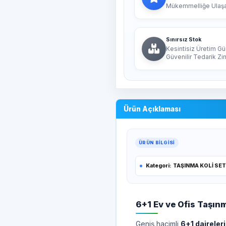
Mükemmelliğe Ulaşan
Sınırsız Stok
Kesintisiz Üretim Gü
Güvenilir Tedarik Zin
Ürün Açıklaması
ÜRÜN BILGISI
Kategori:
TAŞINMA KOLİ SET
6+1 Ev ve Ofis Taşın
Geniş hacimli
6+1 daireleri