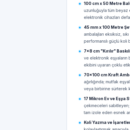
100 cm x 50 Metre Bal
uzunluğuyla tüm beyaz e
elektronik cihazları def
45 mm x 100 Metre Şeff
ambalajları eksiksiz, sı
performanslı güçlü koli 
7x8 cm "Kırılır" Baskılı
ve elektronik eşyaların 
ekibini uyaran çoklu etik
70x100 cm Kraft Ambala
ağırlığında; mutfak eşyala
veya birbirine sürterek 
17 Mikron Ev ve Eşya St
çekmeceleri sabitleyen; 
tam izole eden esnek amb
Koli Yazma ve İşaretle
kolaylaştırmak amacıyla o