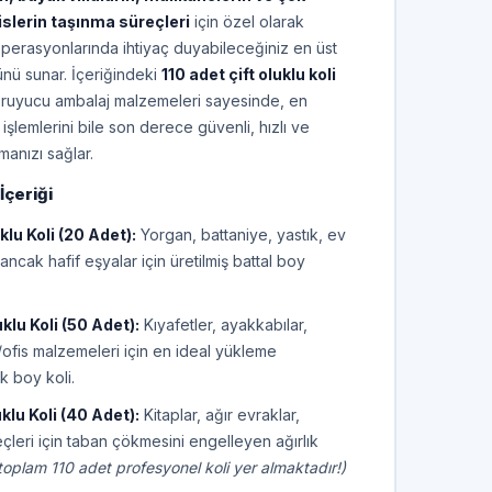
slerin taşınma süreçleri
için özel olarak
operasyonlarında ihtiyaç duyabileceğiniz en üst
ü sunar. İçeriğindeki
110 adet çift oluklu koli
oruyucu ambalaj malzemeleri sayesinde, en
şlemlerini bile son derece güvenli, hızlı ve
manızı sağlar.
İçeriği
lu Koli (20 Adet):
Yorgan, battaniye, yastık, ev
 ancak hafif eşyalar için üretilmiş battal boy
lu Koli (50 Adet):
Kıyafetler, ayakkabılar,
ofis malzemeleri için en ideal yükleme
k boy koli.
lu Koli (40 Adet):
Kitaplar, ağır evraklar,
çleri için taban çökmesini engelleyen ağırlık
toplam 110 adet profesyonel koli yer almaktadır!)