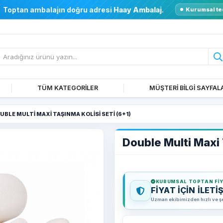
Toptan ambalajın doğru adresi
Haay Ambalaj
.
Kurumsal te
TÜM KATEGORİLER
MÜŞTERİ BİLGİ SAYFAL
UBLE MULTI MAXI TAŞINMA KOLISI SETI (6+1)
Double Multi Maxi 
KURUMSAL TOPTAN FI
FİYAT İÇİN İLETİ
Uzman ekibimizden hızlı ve şeff