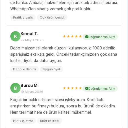
de harika. Ambalaj malzemeleri için artık tek adresim burası.
WhatsApp'tan sipariş vermek çok pratik oldu.
Pratik sipariş
Çok ürün çeşidi
Kemal T.
K
★★★★★
Doğrulanmış Alım
27 Mayıs 2026
Depo malzemesi olarak düzenli kullanıyoruz. 1000 adetlik
siparişimiz eksiksiz geldi. Önceki tedarikçimizden çok daha
kaliteli, fiyatı da daha uygun.
Depo kullanımı
Uygun fiyat
Burcu M.
B
★★★★★
Doğrulanmış Alım
19 Mayıs 2026
Küçük bir butik e-ticaret sitesi işletiyorum. Kraft kutu
araştırırken bu firmayı buldum, sonra bu ürünü de ekledim.
Hem teslimat hem de ürün kalitesi mükemmel.
Butik işletme
Kraft kalitesi