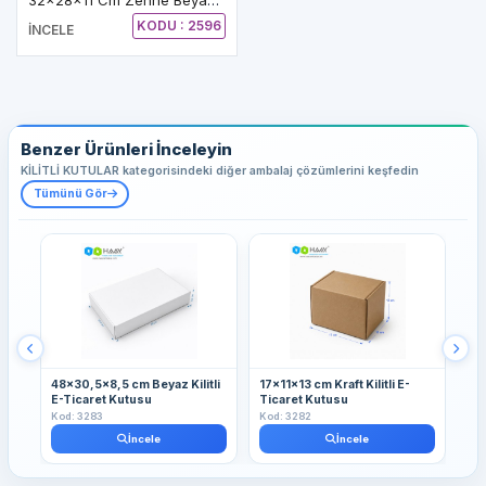
KODU : 2596
İNCELE
Benzer Ürünleri İnceleyin
KİLİTLİ KUTULAR kategorisindeki diğer ambalaj çözümlerini keşfedin
Tümünü Gör
48x30,5x8,5 cm Beyaz Kilitli
17x11x13 cm Kraft Kilitli E-
13
E-Ticaret Kutusu
Ticaret Kutusu
Kut
Kod: 3283
Kod: 3282
Kod
İncele
İncele