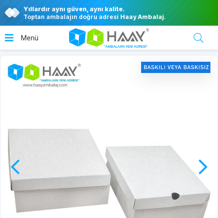
Yıllardır aynı güven, aynı kalite.
Toptan ambalajın doğru adresi
Haay Ambalaj
.