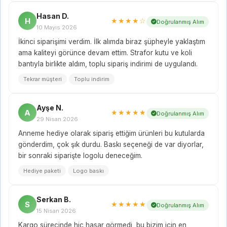
Hasan D.
H
★★★★☆
Doğrulanmış Alım
10 Mayıs 2026
İkinci siparişimi verdim. İlk alımda biraz şüpheyle yaklaştım
ama kaliteyi görünce devam ettim. Strafor kutu ve koli
bantıyla birlikte aldım, toplu sipariş indirimi de uygulandı.
Tekrar müşteri
Toplu indirim
Ayşe N.
A
★★★★★
Doğrulanmış Alım
29 Nisan 2026
Anneme hediye olarak sipariş ettiğim ürünleri bu kutularda
gönderdim, çok şık durdu. Baskı seçeneği de var diyorlar,
bir sonraki siparişte logolu deneceğim.
Hediye paketi
Logo baskı
Serkan B.
S
★★★★★
Doğrulanmış Alım
15 Nisan 2026
Kargo sürecinde hiç hasar görmedi, bu bizim için en