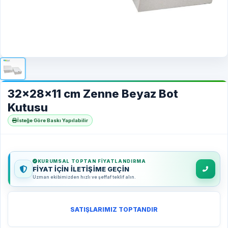
32x28x11 cm Zenne Beyaz Bot
Kutusu
İsteğe Göre Baskı Yapılabilir
KURUMSAL TOPTAN FIYATLANDIRMA
FİYAT İÇİN İLETİŞİME GEÇİN
Uzman ekibimizden hızlı ve şeffaf teklif alın.
SATIŞLARIMIZ TOPTANDIR