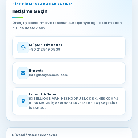
SIZE BIR MESAJ KADAR YAKINIZ
İletişime Geçin
Ürün, fiyatlandırma ve teslimat süreçleriyle ilgili ekibimizden
hızlıca destek alın.
Müşteri Hizmetleri
+90 212 549 05 38
E-posta
info@haayambalaj.com
Lojistik & Depo
İKİTELLİ OSB MAH. HESKOOP J BLOK SK. HESKOOP J
BLOK NO: 45 İÇ KAPI NO: 45 PK: 34490 BAŞAKŞEHİR /
İSTANBUL
Güvenli ödeme seçenekleri