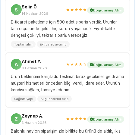
Selin Ö.
S
★★★★★
Doğrulanmış Alım
14 Haziran 2026
E-ticaret paketleme için 500 adet sipariş verdik. Ürünler
tam ölçüsünde geldi, hiç sorun yaşamadık. Fiyat-kalite
dengesi çok iyi, tekrar sipariş vereceğiz.
Toptan alım
E-ticaret uyumlu
Ahmet Y.
A
★★★★☆
Doğrulanmış Alım
9 Haziran 2026
Ürün beklentimi karşıladı. Teslimat biraz gecikmeli geldi ama
müşteri hizmetleri önceden bilgi verdi, idare eder. Ürünün
kendisi sağlam, tavsiye ederim.
Sağlam yapı
Bilgilendirici ekip
Zeynep A.
Z
★★★★★
Doğrulanmış Alım
3 Haziran 2026
Balonlu naylon siparişimizle birlikte bu ürünü de aldık, ikisi