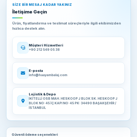
SIZE BIR MESAJ KADAR YAKINIZ
İletişime Geçin
Ürün, fiyatlandırma ve teslimat süreçleriyle ilgili ekibimizden
hızlıca destek alın.
Müşteri Hizmetleri
+90 212 549 05 38
E-posta
info@haayambalaj.com
Lojistik & Depo
İKİTELLİ OSB MAH. HESKOOP J BLOK SK. HESKOOP J
BLOK NO: 45 İÇ KAPI NO: 45 PK: 34490 BAŞAKŞEHİR /
İSTANBUL
Güvenli ödeme seçenekleri