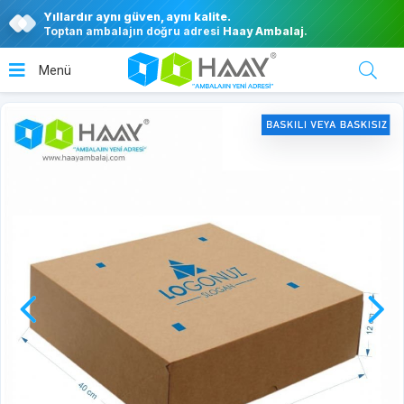
Yıllardır aynı güven, aynı kalite.
Toptan ambalajın doğru adresi
Haay Ambalaj
.