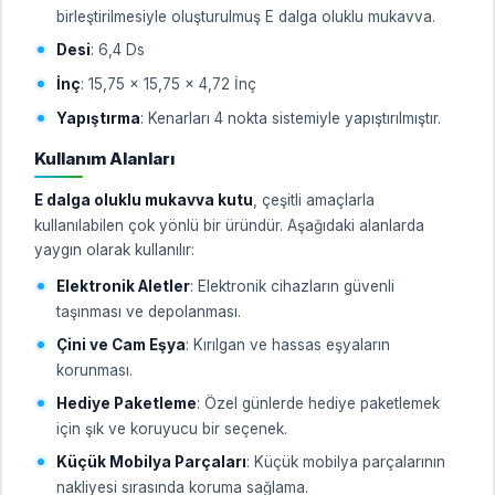
birleştirilmesiyle oluşturulmuş E dalga oluklu mukavva.
Desi
: 6,4 Ds
İnç
: 15,75 x 15,75 x 4,72 İnç
Yapıştırma
: Kenarları 4 nokta sistemiyle yapıştırılmıştır.
Kullanım Alanları
E dalga oluklu mukavva kutu
, çeşitli amaçlarla
kullanılabilen çok yönlü bir üründür. Aşağıdaki alanlarda
yaygın olarak kullanılır:
Elektronik Aletler
: Elektronik cihazların güvenli
taşınması ve depolanması.
Çini ve Cam Eşya
: Kırılgan ve hassas eşyaların
korunması.
Hediye Paketleme
: Özel günlerde hediye paketlemek
için şık ve koruyucu bir seçenek.
Küçük Mobilya Parçaları
: Küçük mobilya parçalarının
nakliyesi sırasında koruma sağlama.