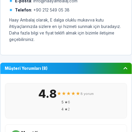
E-posta
: info@haayambalaj.com
Telefon
: +90 212 549 05 38
Haay Ambalaj olarak, E dalga oluklu mukavva kutu
ihtiyaçlarınızda sizlere en iyi hizmeti sunmak için buradayız.
Daha fazla bilgi ve fiyat teklifi almak için bizimle iletişime
geçebilirsiniz.
Müşteri Yorumları (8)
4.8
★★★★★
8 yorum
5 ★
6
4 ★
2