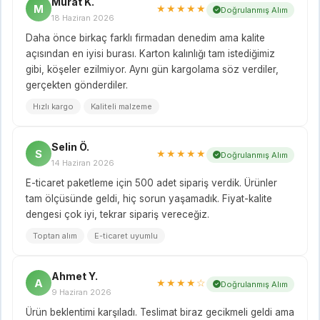
Murat K.
M
★★★★★
Doğrulanmış Alım
18 Haziran 2026
Daha önce birkaç farklı firmadan denedim ama kalite
açısından en iyisi burası. Karton kalınlığı tam istediğimiz
gibi, köşeler ezilmiyor. Aynı gün kargolama söz verdiler,
gerçekten gönderdiler.
Hızlı kargo
Kaliteli malzeme
Selin Ö.
S
★★★★★
Doğrulanmış Alım
14 Haziran 2026
E-ticaret paketleme için 500 adet sipariş verdik. Ürünler
tam ölçüsünde geldi, hiç sorun yaşamadık. Fiyat-kalite
dengesi çok iyi, tekrar sipariş vereceğiz.
Toptan alım
E-ticaret uyumlu
Ahmet Y.
A
★★★★☆
Doğrulanmış Alım
9 Haziran 2026
Ürün beklentimi karşıladı. Teslimat biraz gecikmeli geldi ama