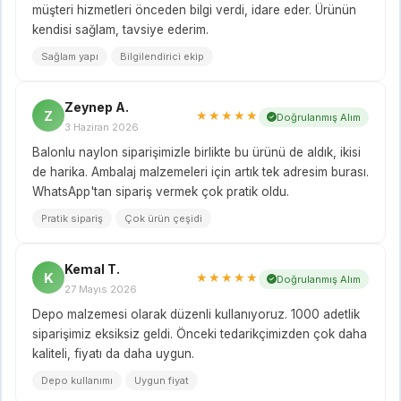
müşteri hizmetleri önceden bilgi verdi, idare eder. Ürünün
kendisi sağlam, tavsiye ederim.
Sağlam yapı
Bilgilendirici ekip
Zeynep A.
Z
★★★★★
Doğrulanmış Alım
3 Haziran 2026
Balonlu naylon siparişimizle birlikte bu ürünü de aldık, ikisi
de harika. Ambalaj malzemeleri için artık tek adresim burası.
WhatsApp'tan sipariş vermek çok pratik oldu.
Pratik sipariş
Çok ürün çeşidi
Kemal T.
K
★★★★★
Doğrulanmış Alım
27 Mayıs 2026
Depo malzemesi olarak düzenli kullanıyoruz. 1000 adetlik
siparişimiz eksiksiz geldi. Önceki tedarikçimizden çok daha
kaliteli, fiyatı da daha uygun.
Depo kullanımı
Uygun fiyat