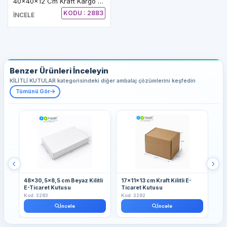
40x40x12 Cm Kraft Kargo E-Ticaret Kutusu
KODU : 2883
İNCELE
Benzer Ürünleri İnceleyin
KİLİTLİ KUTULAR kategorisindeki diğer ambalaj çözümlerini keşfedin
Tümünü Gör
48x30,5x8,5 cm Beyaz Kilitli
17x11x13 cm Kraft Kilitli E-
13
E-Ticaret Kutusu
Ticaret Kutusu
Kut
Kod: 3283
Kod: 3282
Kod
İncele
İncele