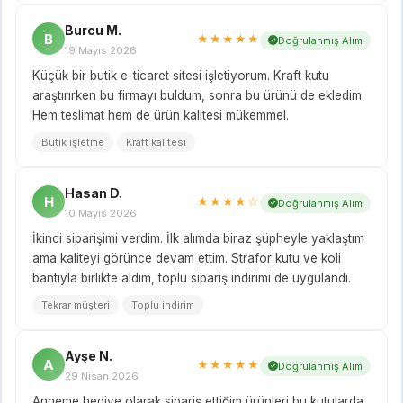
Burcu M.
B
★★★★★
Doğrulanmış Alım
19 Mayıs 2026
Küçük bir butik e-ticaret sitesi işletiyorum. Kraft kutu
araştırırken bu firmayı buldum, sonra bu ürünü de ekledim.
Hem teslimat hem de ürün kalitesi mükemmel.
Butik işletme
Kraft kalitesi
Hasan D.
H
★★★★☆
Doğrulanmış Alım
10 Mayıs 2026
İkinci siparişimi verdim. İlk alımda biraz şüpheyle yaklaştım
ama kaliteyi görünce devam ettim. Strafor kutu ve koli
bantıyla birlikte aldım, toplu sipariş indirimi de uygulandı.
Tekrar müşteri
Toplu indirim
Ayşe N.
A
★★★★★
Doğrulanmış Alım
29 Nisan 2026
Anneme hediye olarak sipariş ettiğim ürünleri bu kutularda