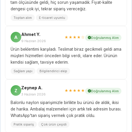
tam ölçüsünde geldi, hiç sorun yaşamadık. Fiyat-kalite
dengesi çok iyi, tekrar sipariş vereceğiz.
Toptan alım
E-ticaret uyumlu
Ahmet Y.
A
★★★★☆
Doğrulanmış Alım
9 Haziran 2026
Ürün beklentimi karşıladı. Teslimat biraz gecikmeli geldi ama
müşteri hizmetleri önceden bilgi verdi, idare eder. Ürünün
kendisi sağlam, tavsiye ederim.
Sağlam yapı
Bilgilendirici ekip
Zeynep A.
Z
★★★★★
Doğrulanmış Alım
3 Haziran 2026
Balonlu naylon siparişimizle birlikte bu ürünü de aldık, ikisi
de harika. Ambalaj malzemeleri için artık tek adresim burası.
WhatsApp'tan sipariş vermek çok pratik oldu.
Pratik sipariş
Çok ürün çeşidi