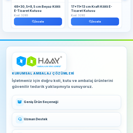
48x30,5x8,5 cm Beyaz Kilitli
17x11x13 cm Kraft Kilitli E-
13
E-Ticaret Kutusu
Ticaret Kutusu
Kut
Kod: 3283
Kod: 3282
Kod
İncele
İncele
KURUMSAL AMBALAJ ÇÖZÜMLERI
İşletmeniz için doğru koli, kutu ve ambalaj ürünlerini
güvenilir tedarik yaklaşımıyla sunuyoruz.
Geniş Ürün Seçeneği
Uzman Destek