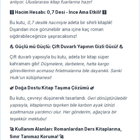
anlıyor. Uluslararası kitap fuarlarına hazır!
🧮 Hacim Hesabı: 0,7 Desi - İnce Ama Etkili! 🧮
Bu kutu,
0,7 desilik hacmiyle
adeta bir sihirli kitaplık!
Dışarıdan ince görünebilir ama içine kaç roman
sığdırabileceğinize şaşıracaksınız!
💪 Güçlü mü Güçlü: Çift Duvarlı Yapının Gizli Gücü! 💪
Çift duvarlı yapısıyla bu kutu, adeta bir kitap süper
kahramanı gibi!
Düşmelere, darbelere, hatta kargo
görevlilerinin acımasız fırlatmalarına bile dayanıklı. Sanki
Hulk'un kütüphanesi!
🌿 Doğa Dostu Kitap Taşıma Çözümü 🌿
Bu kutu, çevreyi düşünerek tasarlandı.
Geri dönüştürülebilir
yapısıyla, kitaplarınızı taşırken bile karbon ayak izinizi
azaltmanıza yardımcı olur. Her gönderim, ağaçlara bir
teşekkür mektubu!
🚀 Kullanım Alanları: Romanlardan Ders Kitaplarına,
Sınır Tanımaz Koruma! 🚀