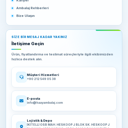
Kariyer
Ambalaj Rehberleri
Bize Ulaşın
SIZE BIR MESAJ KADAR YAKINIZ
İletişime Geçin
Ürün, fiyatlandırma ve teslimat süreçleriyle ilgili ekibimizden
hızlıca destek alın.
Müşteri Hizmetleri
+90 212 549 05 38
E-posta
info@haayambalaj.com
Lojistik & Depo
İKİTELLİ OSB MAH. HESKOOP J BLOK SK. HESKOOP J