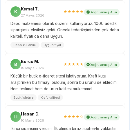
Kemal T.
K
★★★★★
Doğrulanmış Alım
27 Mayıs 2026
Depo malzemesi olarak düzenli kullanıyoruz. 1000 adetlik
siparişimiz eksiksiz geldi. Önceki tedarikçimizden çok daha
kaliteli, fiyatı da daha uygun.
Depo kullanımı
Uygun fiyat
Burcu M.
B
★★★★★
Doğrulanmış Alım
19 Mayıs 2026
Küçük bir butik e-ticaret sitesi işletiyorum. Kraft kutu
araştırırken bu firmayı buldum, sonra bu ürünü de ekledim.
Hem teslimat hem de ürün kalitesi mükemmel.
Butik işletme
Kraft kalitesi
Hasan D.
H
★★★★☆
Doğrulanmış Alım
10 Mayıs 2026
İkinci siparişimi verdim. İlk alımda biraz şüpheyle yaklaştım