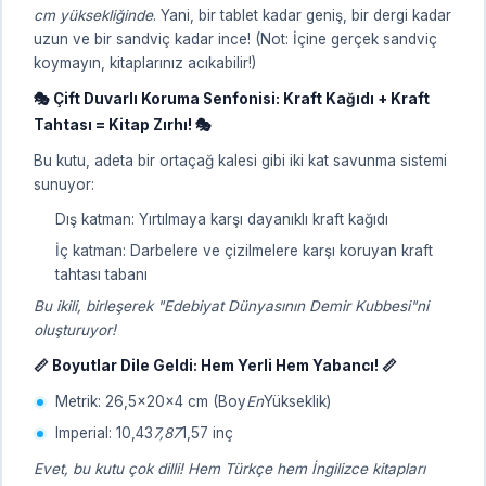
cm yüksekliğinde
. Yani, bir tablet kadar geniş, bir dergi kadar
uzun ve bir sandviç kadar ince! (Not: İçine gerçek sandviç
koymayın, kitaplarınız acıkabilir!)
🎭 Çift Duvarlı Koruma Senfonisi: Kraft Kağıdı + Kraft
Tahtası = Kitap Zırhı! 🎭
Bu kutu, adeta bir ortaçağ kalesi gibi iki kat savunma sistemi
sunuyor:
Dış katman: Yırtılmaya karşı dayanıklı kraft kağıdı
İç katman: Darbelere ve çizilmelere karşı koruyan kraft
tahtası tabanı
Bu ikili, birleşerek "Edebiyat Dünyasının Demir Kubbesi"ni
oluşturuyor!
📏 Boyutlar Dile Geldi: Hem Yerli Hem Yabancı! 📏
Metrik: 26,5x20x4 cm (Boy
En
Yükseklik)
Imperial: 10,43
7,87
1,57 inç
Evet, bu kutu çok dilli! Hem Türkçe hem İngilizce kitapları