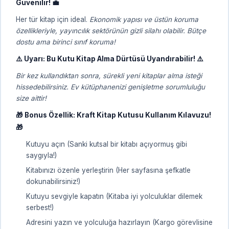
Güvenilir! 💼
Her tür kitap için ideal.
Ekonomik yapısı ve üstün koruma
özellikleriyle, yayıncılık sektörünün gizli silahı olabilir. Bütçe
dostu ama birinci sınıf koruma!
⚠️ Uyarı: Bu Kutu Kitap Alma Dürtüsü Uyandırabilir! ⚠️
Bir kez kullandıktan sonra, sürekli yeni kitaplar alma isteği
hissedebilirsiniz. Ev kütüphanenizi genişletme sorumluluğu
size aittir!
🎁 Bonus Özellik: Kraft Kitap Kutusu Kullanım Kılavuzu!
🎁
Kutuyu açın (Sanki kutsal bir kitabı açıyormuş gibi
saygıyla!)
Kitabınızı özenle yerleştirin (Her sayfasına şefkatle
dokunabilirsiniz!)
Kutuyu sevgiyle kapatın (Kitaba iyi yolculuklar dilemek
serbest!)
Adresini yazın ve yolculuğa hazırlayın (Kargo görevlisine