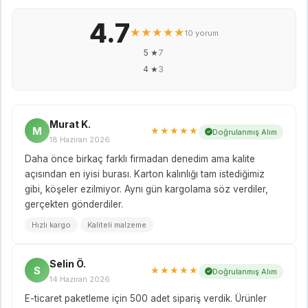
4.7
★★★★★
10 yorum
5 ★
7
4 ★
3
Murat K.
M
★★★★★
Doğrulanmış Alım
18 Haziran 2026
Daha önce birkaç farklı firmadan denedim ama kalite
açısından en iyisi burası. Karton kalınlığı tam istediğimiz
gibi, köşeler ezilmiyor. Aynı gün kargolama söz verdiler,
gerçekten gönderdiler.
Hızlı kargo
Kaliteli malzeme
Selin Ö.
S
★★★★★
Doğrulanmış Alım
14 Haziran 2026
E-ticaret paketleme için 500 adet sipariş verdik. Ürünler