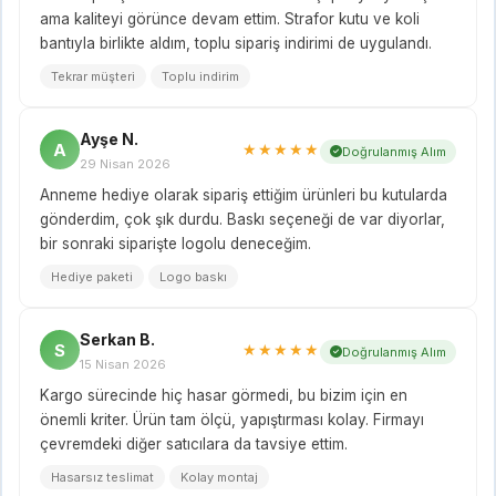
ama kaliteyi görünce devam ettim. Strafor kutu ve koli
bantıyla birlikte aldım, toplu sipariş indirimi de uygulandı.
Tekrar müşteri
Toplu indirim
Ayşe N.
A
★★★★★
Doğrulanmış Alım
29 Nisan 2026
Anneme hediye olarak sipariş ettiğim ürünleri bu kutularda
gönderdim, çok şık durdu. Baskı seçeneği de var diyorlar,
bir sonraki siparişte logolu deneceğim.
Hediye paketi
Logo baskı
Serkan B.
S
★★★★★
Doğrulanmış Alım
15 Nisan 2026
Kargo sürecinde hiç hasar görmedi, bu bizim için en
önemli kriter. Ürün tam ölçü, yapıştırması kolay. Firmayı
çevremdeki diğer satıcılara da tavsiye ettim.
Hasarsız teslimat
Kolay montaj