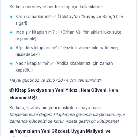
Bu kutu neredeyse her tür kitap için kullanılabilir:
Kalın romanlar mı? ✅ (Tolstoy'un "Savaş ve Barış"ı bile
sığar!)
İnce şiir kitapları mı? ✅ (Orhan Veli'nin şiirleri lüks suite
taşınacak!)
Ağır ders kitapları mı? ✅ (Fizik kitabınız bile hafiflemiş
hissedecek!)
Nadir kitaplar mı? ✅ (Antika kitaplarınız için zaman
kapsülü!)
Hayal gücünüz ve 26,5x20x4 cm, tek sınırınız!
📦 Kitap Sevkiyatının Yeni Yıldızı: Hem Güvenli Hem
Ekonomik! 📦
Bu kutu, kitabevinin yeni maskotu olmaya hazır.
Müşterilerinize değerli kitaplarınızı güvenle ulaştırırken, aynı
zamanda bütçenizi de korur. Adeta gezici bir kütüphane!
💼 Yayıncıların Yeni Gözdesi: Uygun Maliyetli ve