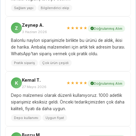
Sağlam yapı
Bilgilendirici ekip
Zeynep A.
Z
★★★★★
Doğrulanmış Alım
3 Haziran 2026
Balonlu naylon siparişimizle birlikte bu ürünü de aldık, ikisi
de harika. Ambalaj malzemeleri için artık tek adresim burası.
WhatsApp'tan sipariş vermek çok pratik oldu.
Pratik sipariş
Çok ürün çeşidi
Kemal T.
K
★★★★★
Doğrulanmış Alım
27 Mayıs 2026
Depo malzemesi olarak düzenli kullanıyoruz. 1000 adetlik
siparişimiz eksiksiz geldi. Önceki tedarikçimizden çok daha
kaliteli, fiyatı da daha uygun.
Depo kullanımı
Uygun fiyat
Burcu M.