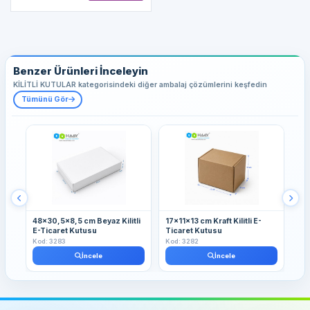
Benzer Ürünleri İnceleyin
KİLİTLİ KUTULAR kategorisindeki diğer ambalaj çözümlerini keşfedin
Tümünü Gör
48x30,5x8,5 cm Beyaz Kilitli
17x11x13 cm Kraft Kilitli E-
13
E-Ticaret Kutusu
Ticaret Kutusu
Kut
Kod: 3283
Kod: 3282
Kod
İncele
İncele