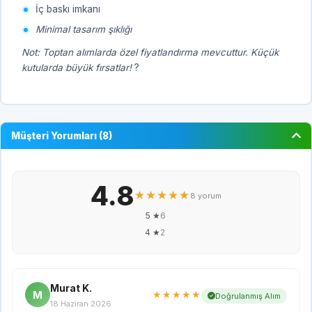
İç baskı imkanı
Minimal tasarım şıklığı
Not: Toptan alımlarda özel fiyatlandırma mevcuttur. Küçük
kutularda büyük fırsatlar!
?
Müşteri Yorumları (8)
4.8
★★★★★
8 yorum
5 ★
6
4 ★
2
Murat K.
M
★★★★★
Doğrulanmış Alım
18 Haziran 2026