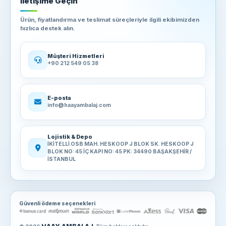
İletişime Geçin
Ürün, fiyatlandırma ve teslimat süreçleriyle ilgili ekibimizden
hızlıca destek alın.
Müşteri Hizmetleri
+90 212 549 05 38
E-posta
info@haayambalaj.com
Lojistik & Depo
İKİTELLİ OSB MAH. HESKOOP J BLOK SK. HESKOOP J
BLOK NO: 45 İÇ KAPI NO: 45 PK: 34490 BAŞAKŞEHİR /
İSTANBUL
Güvenli ödeme seçenekleri