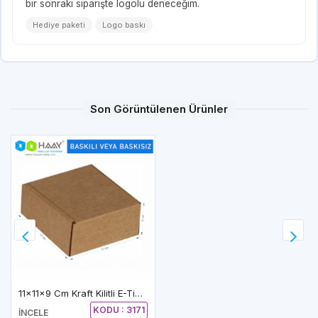
bir sonraki siparişte logolu deneceğim.
Hediye paketi
Logo baskı
Son Görüntülenen Ürünler
11x11x9 Cm Kraft Kilitli E-Ticaret Kutusu
KODU : 3171
İNCELE