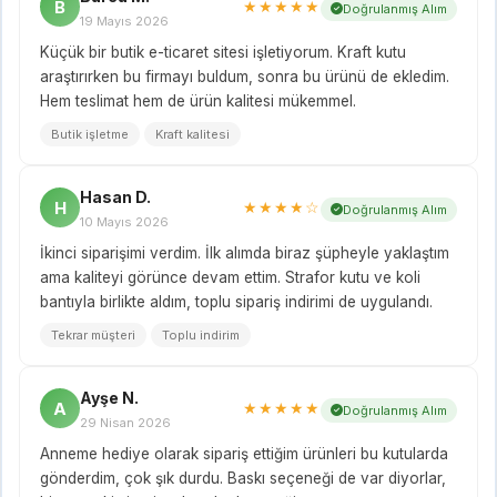
B
★★★★★
Doğrulanmış Alım
19 Mayıs 2026
Küçük bir butik e-ticaret sitesi işletiyorum. Kraft kutu
araştırırken bu firmayı buldum, sonra bu ürünü de ekledim.
Hem teslimat hem de ürün kalitesi mükemmel.
Butik işletme
Kraft kalitesi
Hasan D.
H
★★★★☆
Doğrulanmış Alım
10 Mayıs 2026
İkinci siparişimi verdim. İlk alımda biraz şüpheyle yaklaştım
ama kaliteyi görünce devam ettim. Strafor kutu ve koli
bantıyla birlikte aldım, toplu sipariş indirimi de uygulandı.
Tekrar müşteri
Toplu indirim
Ayşe N.
A
★★★★★
Doğrulanmış Alım
29 Nisan 2026
Anneme hediye olarak sipariş ettiğim ürünleri bu kutularda
gönderdim, çok şık durdu. Baskı seçeneği de var diyorlar,