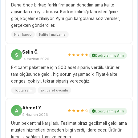
Daha önce birkaç farklı firmadan denedim ama kalite
açısından en iyisi burası. Karton kalınlığı tam istediğimiz
gibi, köşeler ezilmiyor. Aynı gün kargolama söz verdiler,
gerçekten gönderdiler.
Hızlı kargo
Kaliteli malzeme
Selin Ö.
S
★★★★★
Doğrulanmış Alım
14 Haziran 2026
E-ticaret paketleme için 500 adet sipariş verdik. Ürünler
tam ölçüsünde geldi, hiç sorun yaşamadık. Fiyat-kalite
dengesi çok iyi, tekrar sipariş vereceğiz.
Toptan alım
E-ticaret uyumlu
Ahmet Y.
A
★★★★☆
Doğrulanmış Alım
9 Haziran 2026
Ürün beklentimi karşıladı. Teslimat biraz gecikmeli geldi ama
müşteri hizmetleri önceden bilgi verdi, idare eder. Ürünün
kendisi sağlam, tavsiye ederim.