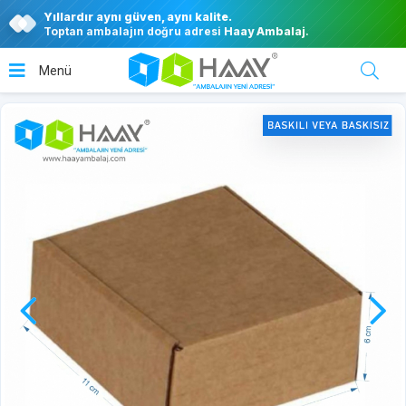
Yıllardır aynı güven, aynı kalite.
Toptan ambalajın doğru adresi
Haay Ambalaj
.