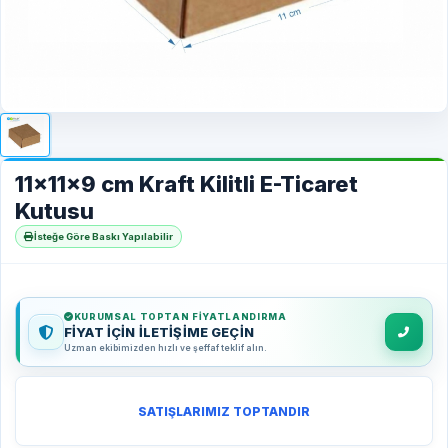
11x11x9 cm Kraft Kilitli E-Ticaret
Kutusu
İsteğe Göre Baskı Yapılabilir
KURUMSAL TOPTAN FIYATLANDIRMA
FİYAT İÇİN İLETİŞİME GEÇİN
Uzman ekibimizden hızlı ve şeffaf teklif alın.
SATIŞLARIMIZ TOPTANDIR