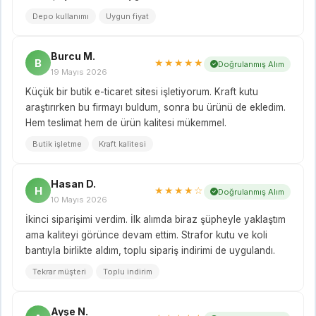
Depo kullanımı
Uygun fiyat
Burcu M.
B
★★★★★
Doğrulanmış Alım
19 Mayıs 2026
Küçük bir butik e-ticaret sitesi işletiyorum. Kraft kutu
araştırırken bu firmayı buldum, sonra bu ürünü de ekledim.
Hem teslimat hem de ürün kalitesi mükemmel.
Butik işletme
Kraft kalitesi
Hasan D.
H
★★★★☆
Doğrulanmış Alım
10 Mayıs 2026
İkinci siparişimi verdim. İlk alımda biraz şüpheyle yaklaştım
ama kaliteyi görünce devam ettim. Strafor kutu ve koli
bantıyla birlikte aldım, toplu sipariş indirimi de uygulandı.
Tekrar müşteri
Toplu indirim
Ayşe N.