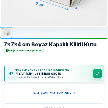
7x7x4 cm Beyaz Kapaklı Kilitli Kutu
İsteğe Göre Baskı Yapılabilir
KURUMSAL TOPTAN FIYATLANDIRMA
FİYAT İÇİN İLETİŞİME GEÇİN
Uzman ekibimizden hızlı ve şeffaf teklif alın.
SATIŞLARIMIZ TOPTANDIR