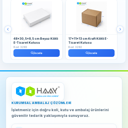
48x30,5x8,5 cm Beyaz Kilitli
17x11x13 cm Kraft Kilitli E-
13
E-Ticaret Kutusu
Ticaret Kutusu
Kut
Kod: 3283
Kod: 3282
Kod
İncele
İncele
KURUMSAL AMBALAJ ÇÖZÜMLERI
İşletmeniz için doğru koli, kutu ve ambalaj ürünlerini
güvenilir tedarik yaklaşımıyla sunuyoruz.