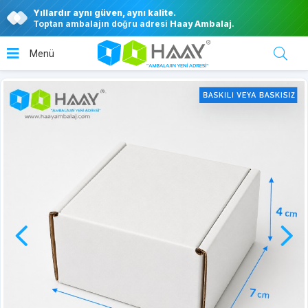
Yıllardır aynı güven, aynı kalite.
Toptan ambalajın doğru adresi
Haay Ambalaj
.