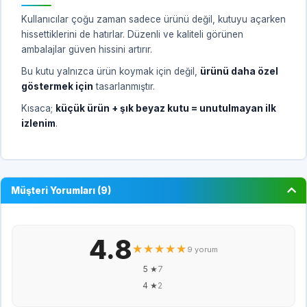
Kullanıcılar çoğu zaman sadece ürünü değil, kutuyu açarken
hissettiklerini de hatırlar. Düzenli ve kaliteli görünen
ambalajlar güven hissini artırır.
Bu kutu yalnızca ürün koymak için değil,
ürünü daha özel
göstermek için
tasarlanmıştır.
Kısaca;
küçük ürün + şık beyaz kutu = unutulmayan ilk
izlenim
.
Müşteri Yorumları (9)
4.8
★★★★★
9 yorum
5 ★
7
4 ★
2