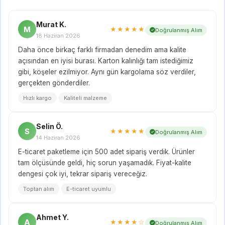
Murat K.
M
★★★★★
Doğrulanmış Alım
18 Haziran 2026
Daha önce birkaç farklı firmadan denedim ama kalite
açısından en iyisi burası. Karton kalınlığı tam istediğimiz
gibi, köşeler ezilmiyor. Aynı gün kargolama söz verdiler,
gerçekten gönderdiler.
Hızlı kargo
Kaliteli malzeme
Selin Ö.
S
★★★★★
Doğrulanmış Alım
14 Haziran 2026
E-ticaret paketleme için 500 adet sipariş verdik. Ürünler
tam ölçüsünde geldi, hiç sorun yaşamadık. Fiyat-kalite
dengesi çok iyi, tekrar sipariş vereceğiz.
Toptan alım
E-ticaret uyumlu
Ahmet Y.
A
★★★★☆
Doğrulanmış Alım