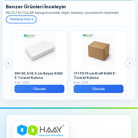
Benzer Ürünleri İnceleyin
KİLİTLİ KUTULAR kategorisindeki diğer ambalaj çözümlerini keşfedin
Tümünü Gör
48x30,5x8,5 cm Beyaz Kilitli
17x11x13 cm Kraft Kilitli E-
13
E-Ticaret Kutusu
Ticaret Kutusu
Kut
Kod: 3283
Kod: 3282
Kod
İncele
İncele