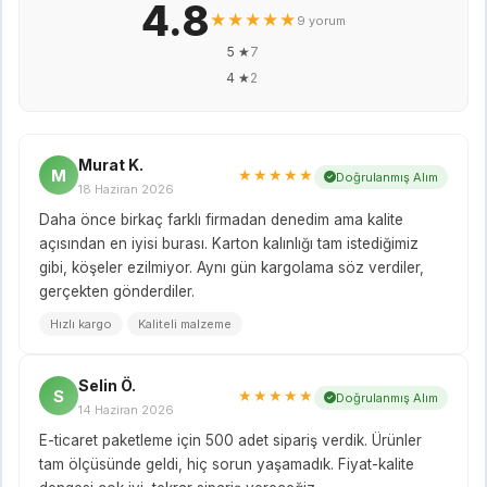
4.8
★★★★★
9 yorum
5 ★
7
4 ★
2
Murat K.
M
★★★★★
Doğrulanmış Alım
18 Haziran 2026
Daha önce birkaç farklı firmadan denedim ama kalite
açısından en iyisi burası. Karton kalınlığı tam istediğimiz
gibi, köşeler ezilmiyor. Aynı gün kargolama söz verdiler,
gerçekten gönderdiler.
Hızlı kargo
Kaliteli malzeme
Selin Ö.
S
★★★★★
Doğrulanmış Alım
14 Haziran 2026
E-ticaret paketleme için 500 adet sipariş verdik. Ürünler
tam ölçüsünde geldi, hiç sorun yaşamadık. Fiyat-kalite