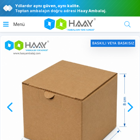
Yıllardır aynı güven, aynı kalite.
Toptan ambalajın doğru adresi
Haay Ambalaj
.