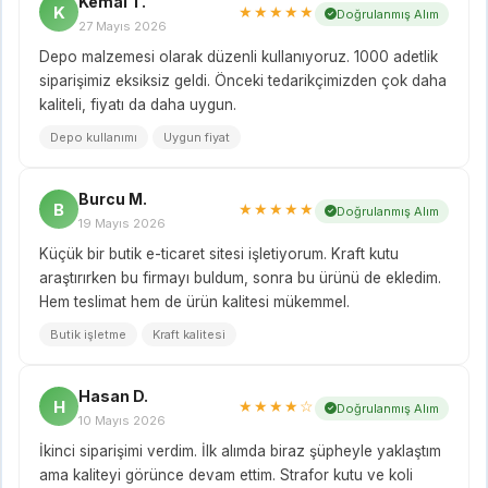
Kemal T.
K
★★★★★
Doğrulanmış Alım
27 Mayıs 2026
Depo malzemesi olarak düzenli kullanıyoruz. 1000 adetlik
siparişimiz eksiksiz geldi. Önceki tedarikçimizden çok daha
kaliteli, fiyatı da daha uygun.
Depo kullanımı
Uygun fiyat
Burcu M.
B
★★★★★
Doğrulanmış Alım
19 Mayıs 2026
Küçük bir butik e-ticaret sitesi işletiyorum. Kraft kutu
araştırırken bu firmayı buldum, sonra bu ürünü de ekledim.
Hem teslimat hem de ürün kalitesi mükemmel.
Butik işletme
Kraft kalitesi
Hasan D.
H
★★★★☆
Doğrulanmış Alım
10 Mayıs 2026
İkinci siparişimi verdim. İlk alımda biraz şüpheyle yaklaştım
ama kaliteyi görünce devam ettim. Strafor kutu ve koli