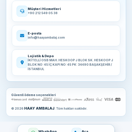
Müşteri Hizmetleri
+90 212 549 05 38
E-posta
info@haayambalaj.com
Lojistik & Depo
İKİTELLİ OSB MAH. HESKOOP J BLOK SK. HESKOOP J
BLOK NO: 45 İÇ KAPI NO: 45 PK: 34490 BAŞAKŞEHİR /
İSTANBUL
Güvenli ödeme seçenekleri
HAAY AMBALAJ
© 2026
. Tüm hakları saklıdır.
WhatsApp
Ara