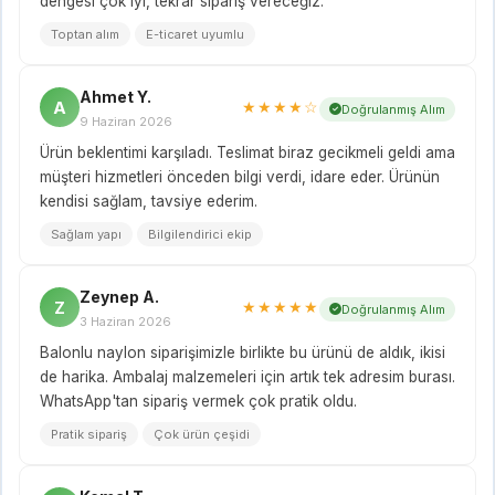
dengesi çok iyi, tekrar sipariş vereceğiz.
Toptan alım
E-ticaret uyumlu
Ahmet Y.
A
★★★★☆
Doğrulanmış Alım
9 Haziran 2026
Ürün beklentimi karşıladı. Teslimat biraz gecikmeli geldi ama
müşteri hizmetleri önceden bilgi verdi, idare eder. Ürünün
kendisi sağlam, tavsiye ederim.
Sağlam yapı
Bilgilendirici ekip
Zeynep A.
Z
★★★★★
Doğrulanmış Alım
3 Haziran 2026
Balonlu naylon siparişimizle birlikte bu ürünü de aldık, ikisi
de harika. Ambalaj malzemeleri için artık tek adresim burası.
WhatsApp'tan sipariş vermek çok pratik oldu.
Pratik sipariş
Çok ürün çeşidi