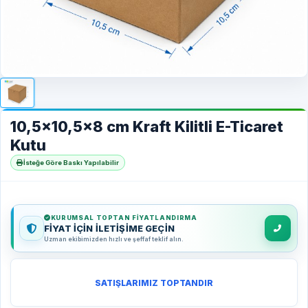
10,5x10,5x8 cm Kraft Kilitli E-Ticaret
Kutu
İsteğe Göre Baskı Yapılabilir
KURUMSAL TOPTAN FIYATLANDIRMA
FİYAT İÇİN İLETİŞİME GEÇİN
Uzman ekibimizden hızlı ve şeffaf teklif alın.
SATIŞLARIMIZ TOPTANDIR