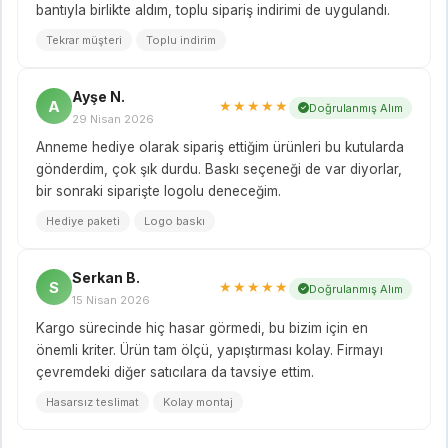
bantıyla birlikte aldım, toplu sipariş indirimi de uygulandı.
Tekrar müşteri
Toplu indirim
Ayşe N.
A
★★★★★
Doğrulanmış Alım
29 Nisan 2026
Anneme hediye olarak sipariş ettiğim ürünleri bu kutularda
gönderdim, çok şık durdu. Baskı seçeneği de var diyorlar,
bir sonraki siparişte logolu deneceğim.
Hediye paketi
Logo baskı
Serkan B.
S
★★★★★
Doğrulanmış Alım
15 Nisan 2026
Kargo sürecinde hiç hasar görmedi, bu bizim için en
önemli kriter. Ürün tam ölçü, yapıştırması kolay. Firmayı
çevremdeki diğer satıcılara da tavsiye ettim.
Hasarsız teslimat
Kolay montaj