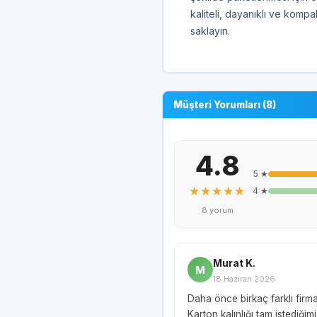
kaliteli, dayanıklı ve kompa
saklayın.
Müşteri Yorumları (8)
4.8
5 ★
★★★★★
4 ★
8 yorum
Murat K.
M
18 Haziran 2026
Daha önce birkaç farklı firm
Karton kalınlığı tam istediği