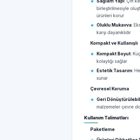
Sağlam Yapı
: Çift k
birleştirilmesiyle olu
ürünleri korur
Oluklu Mukavva
: Ek
karşı dayanıklıdır
Kompakt ve Kullanışlı
Kompakt Boyut
: Kü
kolaylığı sağlar
Estetik Tasarım
: H
sunar
Çevresel Koruma
Geri Dönüştürülebi
malzemeler çevre dost
Kullanım Talimatları
Paketleme
Ürünleri Dikkatlice 