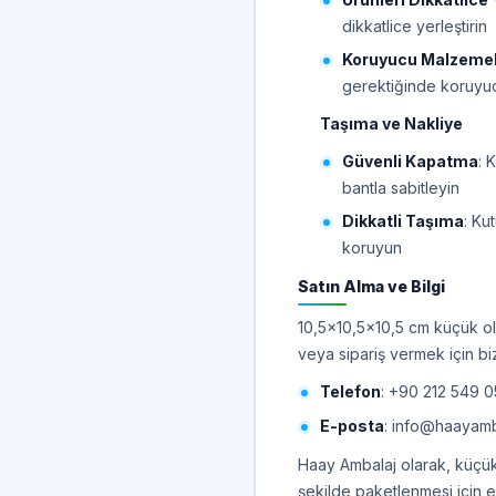
dikkatlice yerleştirin
Koruyucu Malzemel
gerektiğinde koruyu
Taşıma ve Nakliye
Güvenli Kapatma
: 
bantla sabitleyin
Dikkatli Taşıma
: Ku
koruyun
Satın Alma ve Bilgi
10,5x10,5x10,5 cm küçük olu
veya sipariş vermek için biz
Telefon
: +90 212 549 0
E-posta
: info@haayam
Haay Ambalaj olarak, küçük 
şekilde paketlenmesi için e