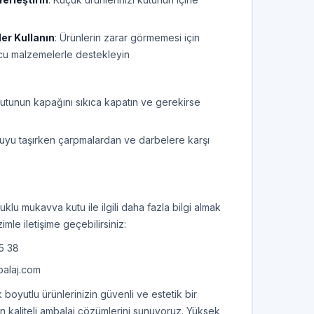
er Kullanın
: Ürünlerin zarar görmemesi için
cu malzemelerle destekleyin
Kutunun kapağını sıkıca kapatın ve gerekirse
tuyu taşırken çarpmalardan ve darbelere karşı
klu mukavva kutu ile ilgili daha fazla bilgi almak
imle iletişime geçebilirsiniz:
5 38
balaj.com
boyutlu ürünlerinizin güvenli ve estetik bir
n kaliteli ambalaj çözümlerini sunuyoruz. Yüksek