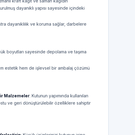
atmanlı kraft kağıt ve saman kağıdın
şturulmuş dayanıklı yapısı sayesinde içindeki
stra dayanıklılık ve koruma sağlar, darbelere
çük boyutları sayesinde depolama ve taşıma
em estetik hem de işlevsel bir ambalaj çözümü
lir Malzemeler
: Kutunun yapımında kullanılan
u ve geri dönüştürülebilir özelliklere sahiptir
Yerleştirin
: Küçük ürünlerinizi kutunun içine