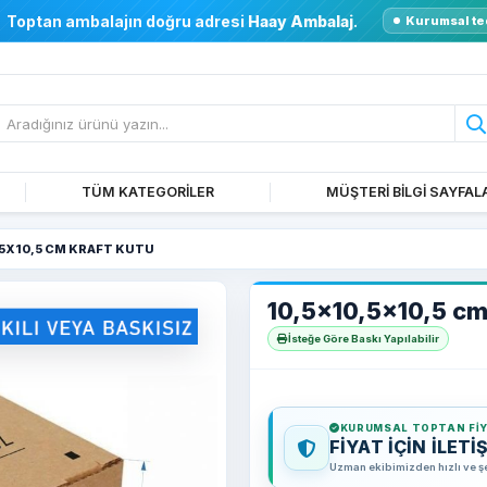
Toptan ambalajın doğru adresi
Haay Ambalaj
.
Kurumsal te
TÜM KATEGORİLER
MÜŞTERİ BİLGİ SAYFAL
,5X10,5 CM KRAFT KUTU
10,5x10,5x10,5 cm
İsteğe Göre Baskı Yapılabilir
KURUMSAL TOPTAN FI
FİYAT İÇİN İLETİ
Uzman ekibimizden hızlı ve şeff