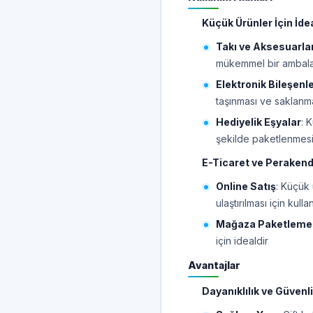
Küçük Ürünler İçin İde
Takı ve Aksesuarla
mükemmel bir ambal
Elektronik Bileşenl
taşınması ve saklanm
Hediyelik Eşyalar
: 
şekilde paketlenmesi
E-Ticaret ve Peraken
Online Satış
: Küçük 
ulaştırılması için kullanı
Mağaza Paketlemel
için idealdir
Avantajlar
Dayanıklılık ve Güvenl