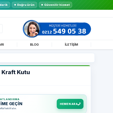
darik
Doğru ürün
Güvenilir hizmet
ARI
BLOG
İLETİŞİM
 Kraft Kutu
YATLANDIRMA
ŞİME GEÇİN
HEMEN ARA
af teklif alın.