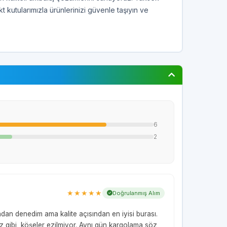
kt kutularımızla ürünlerinizi güvenle taşıyın ve
6
2
★★★★★
Doğrulanmış Alım
adan denedim ama kalite açısından en iyisi burası.
miz gibi, köşeler ezilmiyor. Aynı gün kargolama söz