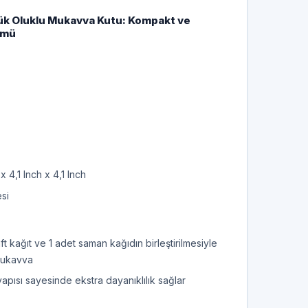
ük Oluklu Mukavva Kutu: Kompakt ve
ümü
 x 4,1 Inch x 4,1 Inch
esi
aft kağıt ve 1 adet saman kağıdın birleştirilmesiyle
mukavva
yapısı sayesinde ekstra dayanıklılık sağlar