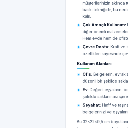
müşterilerinizin aklında 
baskı tekniğidir, bu ne
kalır.
Çok Amaçlı Kullanım:
B
diğer önemli malzemeleri
Hem evde hem de ofiste 
Çevre Dostu:
Kraft ve 
özellikleri sayesinde ç
Kullanım Alanları
Ofis:
Belgelerin, evrakl
düzenli bir şekilde sakla
Ev:
Değerli eşyaların, be
şekilde saklanması için i
Seyahat:
Hafif ve taşın
belgelerinizi ve eşyaların
Bu 32x22x9,5 cm boyutlarındak