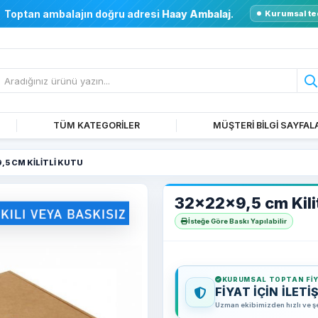
Toptan ambalajın doğru adresi
Haay Ambalaj
.
Kurumsal te
TÜM KATEGORİLER
MÜŞTERİ BİLGİ SAYFAL
,5 CM KILITLI KUTU
32x22x9,5 cm Kilit
İsteğe Göre Baskı Yapılabilir
KURUMSAL TOPTAN FI
FİYAT İÇİN İLETİ
Uzman ekibimizden hızlı ve şeff