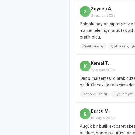
Zeynep A.
Z
3 Haziran 2026
Balonlu naylon siparişimizle b
malzemeleri için artık tek a
pratik oldu.
Pratik sipariş
Çok ürün çeşi
Kemal T.
K
27 Mayıs 2026
Depo malzemesi olarak düzenl
geldi. Önceki tedarikçimizden
Depo kullanımı
Uygun fiyat
Burcu M.
B
19 Mayıs 2026
Küçük bir butik e-ticaret sites
buldum, sonra bu ürünü de ek