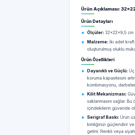
Ürün Açıklaması: 32x22x
Ürün Detayları
Ölçüler:
32x22x9,5 cm (
Malzeme:
İki adet kraft
oluşturulmuş oluklu mu
Ürün Özellikleri
Dayanıklı ve Güçlü:
Üç 
koruma kapasitesini artır
kombinasyonu, darbelere
Kilit Mekanizması:
Güve
saklanmasını sağlar. Bu ö
içindekilerin güvende ol
Serigraf Baskı:
Ürün üz
kimliğinizi güçlendirir 
getirir. Renkli veya siy