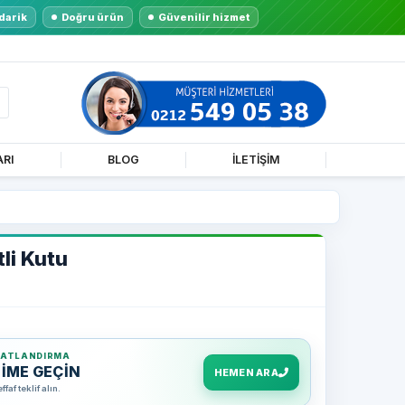
darik
Doğru ürün
Güvenilir hizmet
ARI
BLOG
İLETİŞİM
li Kutu
YATLANDIRMA
ŞİME GEÇİN
HEMEN ARA
af teklif alın.