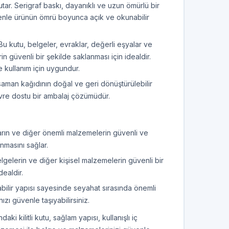
tutar. Serigraf baskı, dayanıklı ve uzun ömürlü bir
denle ürünün ömrü boyunca açık ve okunabilir
u kutu, belgeler, evraklar, değerli eşyalar ve
n güvenli bir şekilde saklanması için idealdir.
kullanım için uygundur.
saman kağıdının doğal ve geri dönüştürülebilir
evre dostu bir ambalaj çözümüdür.
arın ve diğer önemli malzemelerin güvenli ve
nmasını sağlar.
lgelerin ve diğer kişisel malzemelerin güvenli bir
dealdir.
abilir yapısı sayesinde seyahat sırasında önemli
ızı güvenle taşıyabilirsiniz.
i kilitli kutu, sağlam yapısı, kullanışlı iç