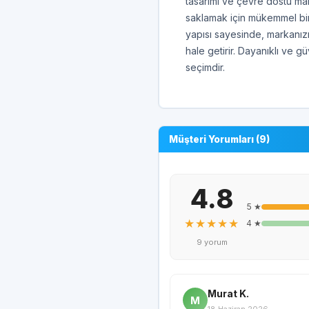
tasarımı ve çevre dostu ma
saklamak için mükemmel bir ç
yapısı sayesinde, markanızı
hale getirir. Dayanıklı ve gü
seçimdir.
Müşteri Yorumları (9)
4.8
5 ★
★★★★★
4 ★
9 yorum
Murat K.
M
18 Haziran 2026