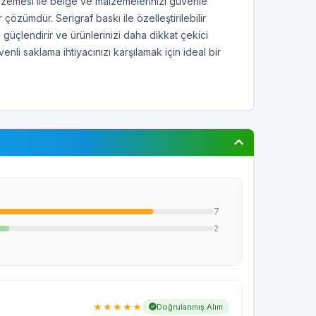
lzemesi ile belge ve malzemelerinizi güvenle
özümdür. Serigraf baskı ile özelleştirilebilir
 güçlendirir ve ürünlerinizi daha dikkat çekici
venli saklama ihtiyacınızı karşılamak için ideal bir
7
2
★★★★★
Doğrulanmış Alım