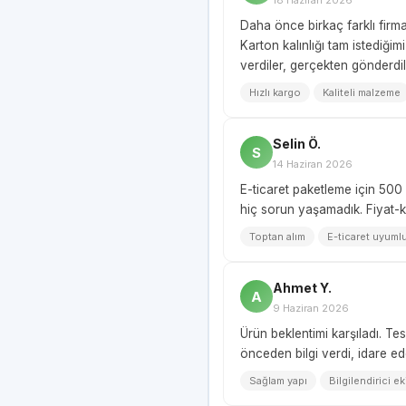
Daha önce birkaç farklı firm
Karton kalınlığı tam istediği
verdiler, gerçekten gönderdil
Hızlı kargo
Kaliteli malzeme
Selin Ö.
S
14 Haziran 2026
E-ticaret paketleme için 500 
hiç sorun yaşamadık. Fiyat-ka
Toptan alım
E-ticaret uyuml
Ahmet Y.
A
9 Haziran 2026
Ürün beklentimi karşıladı. Te
önceden bilgi verdi, idare ed
Sağlam yapı
Bilgilendirici ek